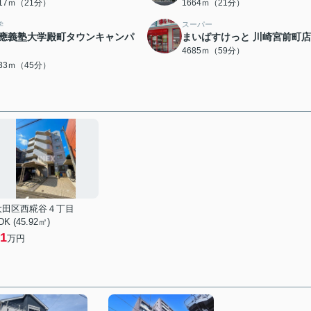
617ｍ（21分）
1664ｍ（21分）
学
スーパー
應義塾大学殿町タウンキャンパ
まいばすけっと 川崎宮前町店
4685ｍ（59分）
533ｍ（45分）
大田区西糀谷４丁目
DK (45.92㎡)
1
万円