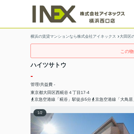
横浜の賃貸マンションなら株式会社アイネックス
大田区
この物
ハイツサトウ
-
管理/共益費 -
東京都
大田区
西糀谷
４丁目17-4
京急空港線「糀谷」駅徒歩5分
京急空港線「大鳥居
1
/
2