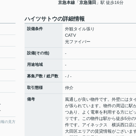
京急本線
「
京急蒲田
」駅 徒歩16分
ハイツサトウの詳細情報
設備条件
外観タイル張り
CATV
光ファイバー
設備(その他)
-
用途地域
-
募集戸数 / 総戸数
- / -
取引態様
仲介
備考
風通しが良い物件です。外壁にはタ
分
が張られています。物件の周辺に駅が
分
つあり、よく電車を利用する方にピ
リです。この物件は駅から徒歩5分の
情報の見方
件です。アイネックス 横浜西口店
大田区エリアの賃貸情報がございま