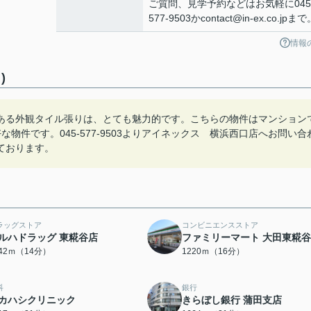
ご質問、見学予約などはお気軽に045
577-9503かcontact@in-ex.co.jpま
情報
)
ある外観タイル張りは、とても魅力的です。こちらの物件はマンション
物件です。045-577-9503よりアイネックス 横浜西口店へお問い合
ております。
ラッグストア
コンビニエンスストア
ルハドラッグ 東糀谷店
ファミリーマート 大田東糀
042ｍ（14分）
1220ｍ（16分）
科
銀行
カハシクリニック
きらぼし銀行 蒲田支店