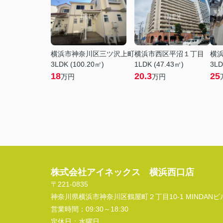
横浜市神奈川区三ツ沢上町
横浜市西区平沼１丁目
横
3LDK (100.20㎡)
1LDK (47.43㎡)
3LD
18
20.3
25
万円
万円
株式会社アイネックス 横浜西口店
〒221-0835
神奈川県横浜市神奈川区鶴屋町２丁目10-1 MINDANビル
営業時間：
09:30～18:30
定休日：
水曜日