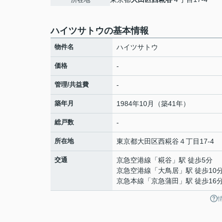
ハイツサトウの基本情報
物件名
ハイツサトウ
価格
-
管理/共益費
-
築年月
1984年10月（築41年）
総戸数
-
所在地
東京都
大田区
西糀谷
４丁目17-4
交通
京急空港線
「
糀谷
」駅 徒歩5分
京急空港線
「
大鳥居
」駅 徒歩10
京急本線
「
京急蒲田
」駅 徒歩16