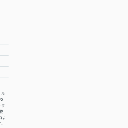
イル
2
ッタ
物
には
す。