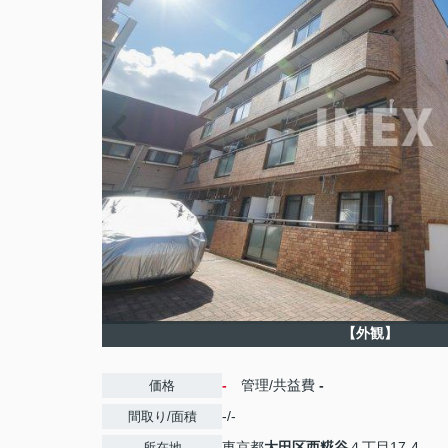
【外観】
-
管理/共益費
-
価格
-/-
間取り/面積
東京都
大田区
西糀谷
４丁目17-4
所在地