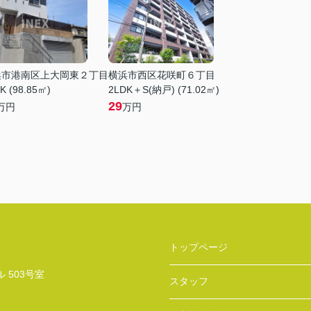
浜市港南区上大岡東２丁目
横浜市西区花咲町６丁目
K (98.85㎡)
2LDK＋S(納戸) (71.02㎡)
29
万円
万円
トップページ
 503号室
スタッフ