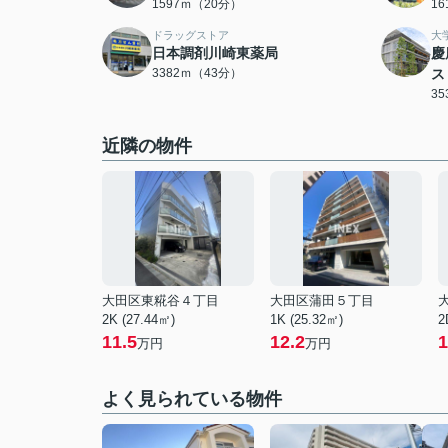
1597ｍ（20分）
1
ドラッグストア
大
日本調剤川崎東薬局
慶
3382ｍ（43分）
ス
3
近隣の物件
大田区東糀谷４丁目
大田区蒲田５丁目
2K (27.44㎡)
1K (25.32㎡)
2
11.5
12.2
1
万円
万円
よく見られている物件