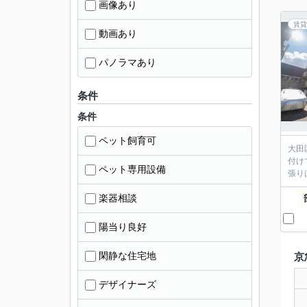
画像あり
賃貸
動画あり
パノラマあり
条件
条件
ペット飼育可
大田
付け
ペット専用設備
張り
楽器相談
陽当り良好
閑静な住宅地
京
デザイナーズ