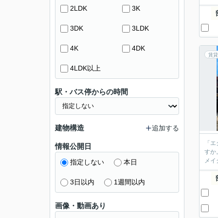
2LDK
3K
3DK
3LDK
4K
4DK
賃貸
4LDK以上
駅・バス停からの時間
建物構造
追加する
「エ
情報公開日
すか
メイ
指定しない
本日
3日以内
1週間以内
画像・動画あり