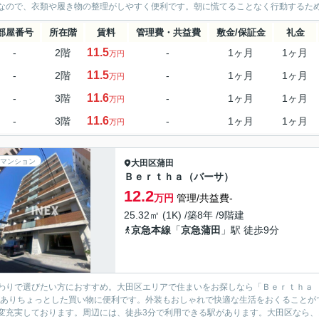
なので、衣類や履き物の整理がしやすく便利です。朝に慌てることなく行動するために
部屋番号
所在階
賃料
管理費・共益費
敷金/保証金
礼金
11.5
-
2階
-
1ヶ月
1ヶ月
万円
11.5
-
2階
-
1ヶ月
1ヶ月
万円
11.6
-
3階
-
1ヶ月
1ヶ月
万円
11.6
-
3階
-
1ヶ月
1ヶ月
万円
マンション
大田区
蒲田
Ｂｅｒｔｈａ（バーサ）
12.2
万円
管理/共益費-
25.32㎡ (1K) /築8年 /9階建
京急本線
「
京急蒲田
」駅 徒歩9分
わりで選びたい方におすすめ。大田区エリアで住まいをお探しなら「Ｂｅｒｔｈａ 
がありちょっとした買い物に便利です。外装もおしゃれで快適な生活をおくることが
変充実しております。周辺には、徒歩3分で利用できる駅があります。大田区なら、お