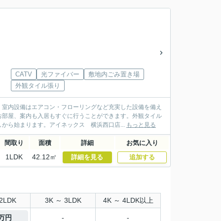
CATV
光ファイバー
敷地内ごみ置き場
外観タイル張り
。室内設備はエアコン・フローリングなど充実した設備を備え
お部屋、案内も入居もすぐに行うことができます。外観タイル
から始まります。アイネックス 横浜西口店...
もっと見る
間取り
面積
詳細
お気に入り
1LDK
42.12㎡
詳細を見る
追加する
2LDK
3K ～ 3LDK
4K ～ 4LDK以上
3万円
-
-