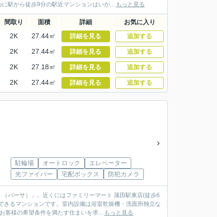
駅から徒歩9分の駅近マンションはいか...
もっと見る
間取り
面積
詳細
お気に入り
2K
27.44㎡
詳細を見る
追加する
2K
27.44㎡
詳細を見る
追加する
2K
27.18㎡
詳細を見る
追加する
2K
27.44㎡
詳細を見る
追加する
駐輪場
オートロック
エレベーター
光ファイバー
宅配ボックス
防犯カメラ
（バーサ）」。近くにはファミリーマート 蒲田駅東店(徒歩6
できるマンションです。室内設備は浴室乾燥機・洗面所独立な
客様の希望条件を満たす住まいを求...
もっと見る