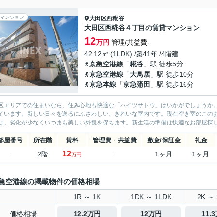
マンション
大田区
西糀谷
大田区西糀谷４丁目の賃貸マンション
12
万円
管理/共益費-
42.12㎡ (1LDK) /築41年 /4階建
京急空港線
「
糀谷
」駅 徒歩5分
京急空港線
「
大鳥居
」駅 徒歩10分
京急本線
「
京急蒲田
」駅 徒歩16分
区エリアでの住まいなら、住み心地も快適な「ハイツサトウ」はいかがでしょうか
ています。新しい日々を送るにふさわしい、きれいな室内です。現在空き室のこの
は、劣化が少なくいつまも美しい外観を保ちます。新生活の準備は快適なお部屋探し
部屋番号
所在階
賃料
管理費・共益費
敷金/保証金
礼金
12
-
2階
-
1ヶ月
1ヶ月
万円
急空港線の掲載物件の価格相場
1R ～ 1K
1DK ～ 1LDK
2K ～ 
価格相場
12.2万円
12万円
11.