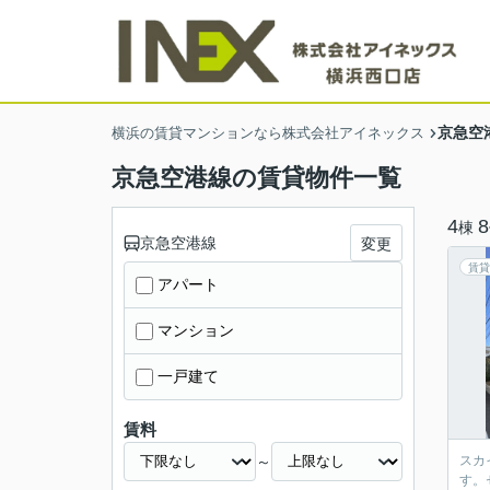
京急空
横浜の賃貸マンションなら株式会社アイネックス
京急空港線の賃貸物件一覧
4
8
棟
京急空港線
変更
賃貸
アパート
マンション
一戸建て
賃料
～
スカ
す。