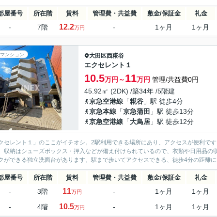
部屋番号
所在階
賃料
管理費・共益費
敷金/保証金
礼金
12.2
-
7階
-
1ヶ月
1ヶ月
万円
マンション
大田区
西糀谷
エクセレント１
10.5
11
万円～
万円
管理/共益費0円
45.92㎡ (2DK) /築34年 /5階建
京急空港線
「
糀谷
」駅 徒歩4分
京急本線
「
京急蒲田
」駅 徒歩13分
京急空港線
「
大鳥居
」駅 徒歩12分
クセレント１」のここがイチオシ。2駅利用できる場所にあり、アクセスが便利で
。収納はシューズボックス・押入などが備え付けられているので、衣類や日用品の
クができる独立洗面台があります。駅まで歩いてアクセスできる、徒歩4分の距離に立
部屋番号
所在階
賃料
管理費・共益費
敷金/保証金
礼金
11
-
3階
-
1ヶ月
1ヶ月
万円
10.5
-
4階
-
1ヶ月
1ヶ月
万円