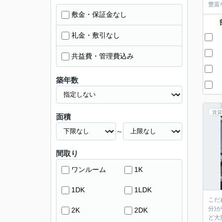
豊富
敷金・保証金なし
礼金・敷引なし
共益費・管理費込み
築年数
賃貸
面積
～
間取り
ワンルーム
1K
1DK
1LDK
こだ
分)
2K
2DK
ど大