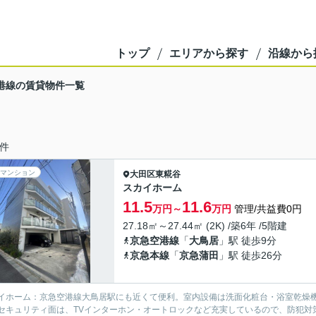
トップ
エリアから探す
沿線から
港線の賃貸物件一覧
件
マンション
大田区
東糀谷
スカイホーム
11.5
11.6
万円～
万円
管理/共益費0円
27.18㎡～27.44㎡ (2K) /築6年 /5階建
京急空港線
「
大鳥居
」駅 徒歩9分
京急本線
「
京急蒲田
」駅 徒歩26分
イホーム：京急空港線大鳥居駅にも近くて便利。室内設備は洗面化粧台・浴室乾燥
セキュリティ面は、TVインターホン・オートロックなど充実しているので、防犯対