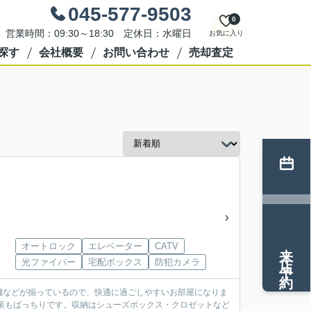
045-577-9503
0
営業時間：09:30～18:30 定休日：水曜日
お気に入り
探す
会社概要
お問い合わせ
売却査定
来店予約
オートロック
エレベーター
CATV
光ファイバー
宅配ボックス
防犯カメラ
機などが揃っているので、快適に過ごしやすいお部屋になりま
策もばっちりです。収納はシューズボックス・クロゼットなど