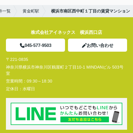
件一覧
黄金町駅
横浜市南区西中町１丁目の賃貸マンション
株式会社アイネックス 横浜西口店
045-577-9503
お問い合わせ
〒221-0835
神奈川県横浜市神奈川区鶴屋町２丁目10-1 MINDANビル 503号
室
営業時間：
09:30～18:30
定休日：
水曜日