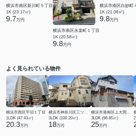
横浜市南区白妙町
横浜市南区新川町５丁目
1K (21.08㎡)
1K (23.17㎡)
9.8
9.7
万円
万円
横浜市南区永楽町１丁目
1K (20.58㎡)
9.8
万円
よく見られている物件
横浜市西区平沼１丁目
横浜市神奈川区三ツ沢上町
横浜市港南区上大岡東２丁目
1LDK (47.43㎡)
3LDK (100.20㎡)
3LDK (98.85㎡)
20.3
18
25
万円
万円
万円