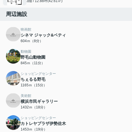
3階 / 12.88坪(42.61㎡)
周辺施設
映画館
シネマ ジャック&ベティ
604ｍ（8分）
動物園
野毛山動物園
845ｍ（11分）
ショッピングセンター
ちぇるる野毛
1165ｍ（15分）
美術館
横浜市民ギャラリー
1432ｍ（18分）
ショッピングセンター
カトレヤプラザ伊勢佐木
1453ｍ（19分）