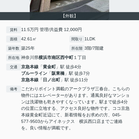
【外観】
11.5万円 管理/共益費 12,000円
賃料
42.61㎡
1LDK
面積
間取り
築25年
3階/7階建
築年数
所在階
神奈川県
横浜市南区
西中町
１丁目
所在地
京急本線
「
黄金町
」駅 徒歩4分
交通
ブルーライン
「
阪東橋
」駅 徒歩7分
京急本線
「
日ノ出町
」駅 徒歩11分
こだわりポイント満載のアークプラザ三春台。こちらの
備考
物件にはエレベーターがあります。通風良好なマンショ
ンは洗濯物も乾きやすくなっています。駅まで徒歩4分
の位置に立地する、アクセス良好な物件です。ココ京急
本線黄金町近辺にて、新着情報をお求めの方、045-
577-9503からアイネックス 横浜西口店までご連絡
を。良い情報が満載です。