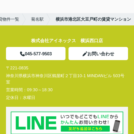
貸物件一覧
菊名駅
横浜市港北区大豆戸町の賃貸マンション
株式会社アイネックス 横浜西口店
045-577-9503
お問い合わせ
〒221-0835
神奈川県横浜市神奈川区鶴屋町２丁目10-1 MINDANビル 503号
室
営業時間：
09:30～18:30
定休日：
水曜日