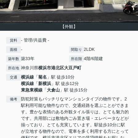
【外観】
- 管理/共益費 -
賃料
-
2LDK
面積
間取り
築33年
4階/6階建
築年数
所在階
神奈川県
横浜市港北区
大豆戸町
所在地
横浜線
「
菊名
」駅 徒歩10分
交通
横浜線
「
新横浜
」駅 徒歩12分
東急東横線
「
大倉山
」駅 徒歩15分
防犯対策もバッチリなマンションタイプの物件です。2
備考
駅利用可能な物件なので、交通経路を選ぶことができま
す。豊かな表情のある外観タイル張りは、とても魅力的
です。共用部には敷地内ごみ置き場・エレベータなどが
揃っており、とても充実しています。駅徒歩10分に駅
が立地する物件なので、電車を多く利用する方にとって
便利です。横浜市港北区エリアの賃貸情報をお探しな