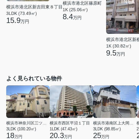
横浜市港北区篠原町
横浜市港北区新吉田東８丁目
1K (25.06㎡)
3LDK (73.49㎡)
8.4
万円
15.9
万円
横浜市港北区新
1K (30.82㎡)
9.5
万円
よく見られている物件
横浜市神奈川区三ツ沢上町
横浜市西区平沼１丁目
横浜市港南区上大岡東２丁目
3LDK (100.20㎡)
1LDK (47.43㎡)
3LDK (98.85㎡)
18
20.3
25
万円
万円
万円