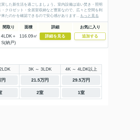
充実した新生活を過ごしましょう。室内設備は追い焚き・照明
ス・クロゼット・全居室収納など豊富なので、広々と空間を利
来たのかを確認できるので安心感があります...
もっと見る
間取り
面積
詳細
お気に入り
4LDK＋
116.09㎡
詳細を見る
追加する
S(納戸)
2LDK
3K ～ 3LDK
4K ～ 4LDK以上
万円
21.5万円
29.5万円
室
2室
1室