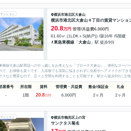
マンション
横浜市港北区
大倉山
横浜市港北区大倉山４丁目の賃貸マンショ
20.8
万円
管理/共益費6,000円
61.60㎡ (1LDK＋S(納戸)) /築16年 /5階建
東急東横線
「
大倉山
」駅 徒歩9分
東横線大倉山駅周辺への引っ越しをお考えなら「ブローテ大倉山」。便利なスーパー
ので、お掃除も楽々です。入浴後でも湿気に悩まされずに化粧やヘアメイクができ
クスなど豊富なので、広々と空間を利用することも可能です。駅から徒歩9分に立地す
部屋番号
所在階
賃料
管理費・共益費
敷金/保証金
礼金
20.8
-
1階
6,000円
2ヶ月
2ヶ月
万円
マンション
横浜市鶴見区
上の宮
サンクタス菊名