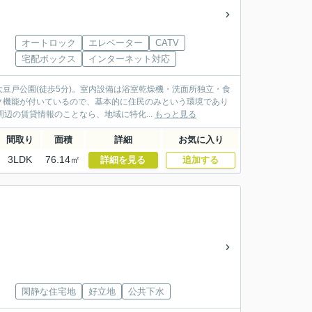
オートロック
エレベーター
CATV
宅配ボックス
インターネット対応
豆戸公園(徒歩5分)。室内設備は浴室乾燥機・洗面所独立・食
ク機能が付いているので、基本的に住民のみという環境であり
辺の賃貸情報のことなら、地域に特化...
もっと見る
間取り
面積
詳細
お気に入り
3LDK
76.14㎡
詳細を見る
追加する
閑静な住宅地
好立地
公共下水