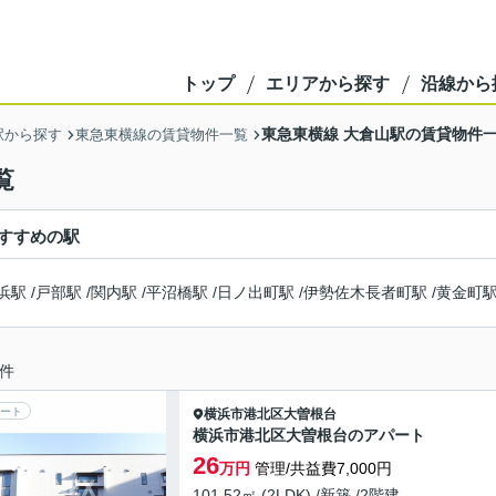
トップ
エリアから探す
沿線から
東急東横線 大倉山駅の賃貸物件
駅から探す
東急東横線の賃貸物件一覧
覧
すすめの駅
浜駅
/
戸部駅
/
関内駅
/
平沼橋駅
/
日ノ出町駅
/
伊勢佐木長者町駅
/
黄金町
件
ート
横浜市港北区
大曽根台
横浜市港北区大曽根台のアパート
26
万円
管理/共益費7,000円
101.52㎡ (2LDK) /新築 /2階建