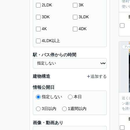
便利
2LDK
3K
使い
3DK
3LDK
4K
4DK
4LDK以上
アパ
駅・バス停からの時間
建物構造
追加する
情報公開日
指定しない
本日
近く
ン越
3日以内
1週間以内
を誇る
画像・動画あり