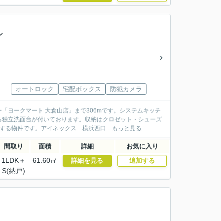
ン
オートロック
宅配ボックス
防犯カメラ
「ヨークマート 大倉山店」まで306mです。システムキッチ
る独立洗面台が付いております。収納はクロゼット・シューズ
る物件です。アイネックス 横浜西口...
もっと見る
間取り
面積
詳細
お気に入り
1LDK＋
61.60㎡
詳細を見る
追加する
S(納戸)