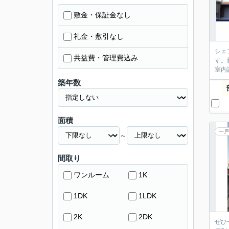
敷金・保証金なし
礼金・敷引なし
シェ
共益費・管理費込み
す。
室内
築年数
面積
一戸
～
間取り
ワンルーム
1K
1DK
1LDK
2K
2DK
ぜひ