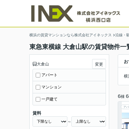
横浜の賃貸マンションなら株式会社アイネックス
沿線・
東急東横線 大倉山駅の賃貸物件一
お
大倉山
変更
アパート
横
マンション
6
6
棟
一戸建て
アパ
賃料
～