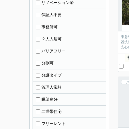
リノベーション済
保証人不要
事務所可
東急
２人入居可
器洗
安心
バリアフリー
分割可
分譲タイプ
一戸
管理人常駐
眺望良好
二世帯住宅
フリーレント