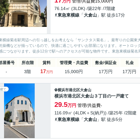
17
万円
管理/共益費15,000円
76.14㎡ (3LDK) /築22年 /7階建
東急東横線
「
大倉山
」駅 徒歩17分
東横線菊名駅周辺への引っ越しをお考えなら「サンクタス菊名」。最寄りの公園東大
乾燥機などが揃っているので、快適に過ごしやすいお部屋になります。オートロッ
感につながります。徒歩12分で駅へのアクセスが可能な物件です。東急東横線菊名周
部屋番号
所在階
賃料
管理費・共益費
敷金/保証金
礼金
17
-
3階
15,000円
17万円
17万円
万円
建て
横浜市港北区
大倉山
横浜市港北区大倉山３丁目の一戸建て
29.5
万円
管理/共益費-
116.09㎡ (4LDK＋S(納戸)) /築25年 /2階建
東急東横線
「
大倉山
」駅 徒歩5分