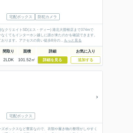
宅配ボックス
防犯カメラ
リエイトSD(エス・ディー) 港北大曽根店まで374mで
かなくてもインターホン越しに誰が来たのかを確認できます。
ります。アクセスの良い徒歩8分の...
もっと見る
間取り
面積
詳細
お気に入り
2LDK
101.52㎡
詳細を見る
追加する
宅配ボックス
ーズボックスなど豊富なので、衣類や履き物の整理がしやすく