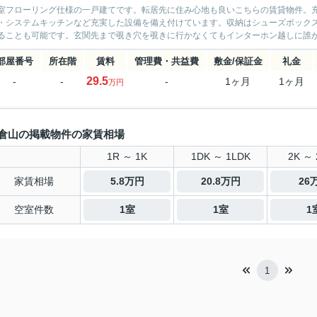
室フローリング仕様の一戸建てです。転居先に住み心地も良いこちらの賃貸物件。
・システムキッチンなど充実した設備を備え付けています。収納はシューズボック
ることも可能です。玄関先まで覗き穴を覗きに行かなくてもインターホン越しに誰が
部屋番号
所在階
賃料
管理費・共益費
敷金/保証金
礼金
29.5
-
-
-
1ヶ月
1ヶ月
万円
倉山の掲載物件の家賃相場
1R ～ 1K
1DK ～ 1LDK
2K ～ 
家賃相場
5.8万円
20.8万円
26
空室件数
1室
1室
1
1