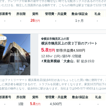
です。テレワークや家事の途中で手が離せない時でも宅配ボックスがあるのでわざ
いただける、独立した洗面所のある物件です。こちらの物件は駅まで徒歩で12分で到
部屋番号
所在階
賃料
管理費・共益費
敷金/保証金
礼金
26
-
-
-
1ヶ月
-
万円
ート
横浜市鶴見区
上の宮
横浜市鶴見区上の宮２丁目のアパート
5.8
万円
管理/共益費4,500円
12.69㎡ (1R) /築5年 /2階建
東急東横線
「
大倉山
」駅 徒歩15分
にはファミリーマート 横浜菊名店(徒歩6分)がありちょっとした買い物に便利です
しに来訪者を確認できるので、トラブルを回避しやすくなります。家賃10万円以下
駅近の物件となり、徒歩8分に駅があります。当社までは045-577-9503またはcontact
部屋番号
所在階
賃料
管理費・共益費
敷金/保証金
礼金
5.8
-
1階
4,500円
-
-
万円