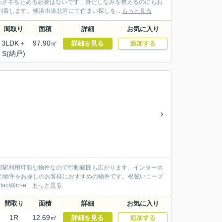
わざ手を止める必要はないです。身だしなみを整えるのにもお
着します。横浜市港北区にて住まい探しを...
もっと見る
間取り
面積
詳細
お気に入り
3LDK＋
97.90㎡
詳細を見る
追加する
S(納戸)
。2駅利用可能な物件なので行動範囲も広がります。インターホ
の物件をお探しのお客様におすすめの物件です。根強いニーズ
@in-e...
もっと見る
間取り
面積
詳細
お気に入り
1R
12.69㎡
詳細を見る
追加する