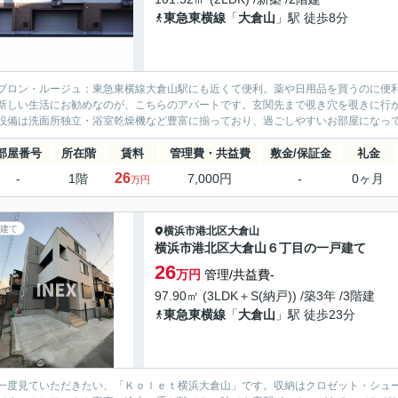
東急東横線
「
大倉山
」駅 徒歩8分
ブロン・ルージュ：東急東横線大倉山駅にも近くて便利。薬や日用品を買うのに便利なク
新しい生活にお勧めなのが、こちらのアパートです。玄関先まで覗き穴を覗きに行
設備は洗面所独立・浴室乾燥機など豊富に揃っており、過ごしやすいお部屋になってお
部屋番号
所在階
賃料
管理費・共益費
敷金/保証金
礼金
26
-
1階
7,000円
-
0ヶ月
万円
建て
横浜市港北区
大倉山
横浜市港北区大倉山６丁目の一戸建て
26
万円
管理/共益費-
97.90㎡ (3LDK＋S(納戸)) /築3年 /3階建
東急東横線
「
大倉山
」駅 徒歩23分
一度見ていただきたい、「Ｋｏｌｅｔ横浜大倉山」です。収納はクロゼット・シュ