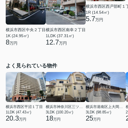
横浜市西区西戸部町１
1R (14.54㎡)
5.7
万円
横浜市西区南幸２丁目
横浜市西区中央２丁目
1LDK (37.31㎡)
1K (24.95㎡)
12.7
8
万円
万円
よく見られている物件
横浜市西区平沼１丁目
横浜市神奈川区三ツ沢上町
横浜市港南区上大岡東２丁目
1LDK (47.43㎡)
3LDK (100.20㎡)
3LDK (98.85㎡)
20.3
18
25
万円
万円
万円