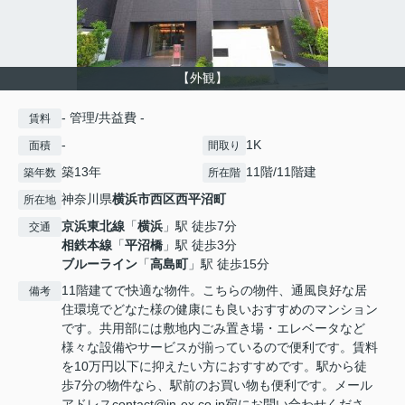
【外観】
- 管理/共益費 -
賃料
-
1K
面積
間取り
築13年
11階/11階建
築年数
所在階
神奈川県
横浜市西区
西平沼町
所在地
京浜東北線
「
横浜
」駅 徒歩7分
交通
相鉄本線
「
平沼橋
」駅 徒歩3分
ブルーライン
「
高島町
」駅 徒歩15分
11階建てで快適な物件。こちらの物件、通風良好な居
備考
住環境でどなた様の健康にも良いおすすめのマンション
です。共用部には敷地内ごみ置き場・エレベータなど
様々な設備やサービスが揃っているので便利です。賃料
を10万円以下に抑えたい方におすすめです。駅から徒
歩7分の物件なら、駅前のお買い物も便利です。メール
アドレスcontact@in-ex.co.jp宛にお問い合わせくださ