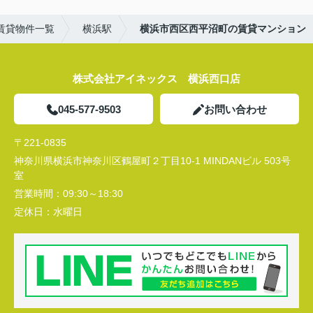
賃貸物件一覧
横浜駅
横浜市西区西平沼町の賃貸マンション
株式会社アイネックス 横浜西口店
045-577-9503
お問い合わせ
〒221-0835
神奈川県横浜市神奈川区鶴屋町２丁目10-1 MINDANビル 503号
室
営業時間：
09:30～18:30
定休日：
水曜日