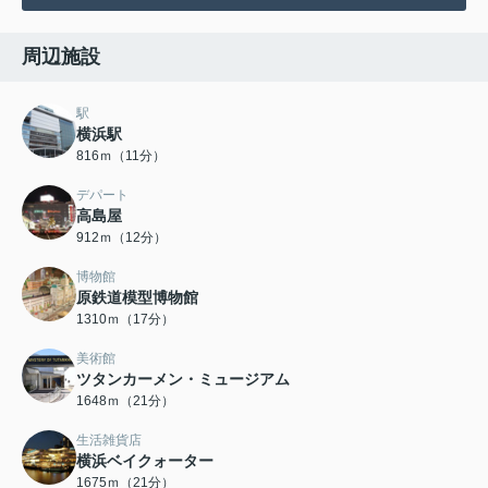
周辺施設
駅
横浜駅
816ｍ（11分）
デパート
高島屋
912ｍ（12分）
博物館
原鉄道模型博物館
1310ｍ（17分）
美術館
ツタンカーメン・ミュージアム
1648ｍ（21分）
生活雑貨店
横浜ベイクォーター
1675ｍ（21分）