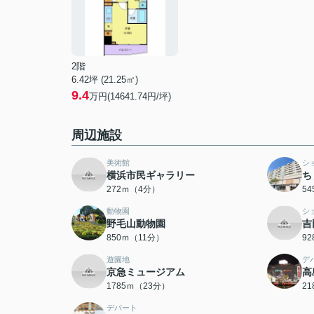
2階
6.42坪 (21.25㎡)
9.4
万円(14641.74円/坪)
周辺施設
美術館
シ
横浜市民ギャラリー
ち
272ｍ（4分）
5
動物園
シ
野毛山動物園
吉
850ｍ（11分）
9
遊園地
デ
京急ミュージアム
高
1785ｍ（23分）
2
デパート