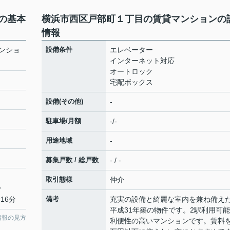
の基本
横浜市西区戸部町１丁目の賃貸マンションの
情報
ンショ
設備条件
エレベーター
インターネット対応
オートロック
宅配ボックス
設備(その他)
-
駐車場/月額
-/-
用途地域
-
募集戸数 / 総戸数
- / -
取引態様
仲介
分
16分
備考
充実の設備と綺麗な室内を兼ね備え
平成31年築の物件です。2駅利用可
情報の見方
利便性の高いマンションです。賃料を