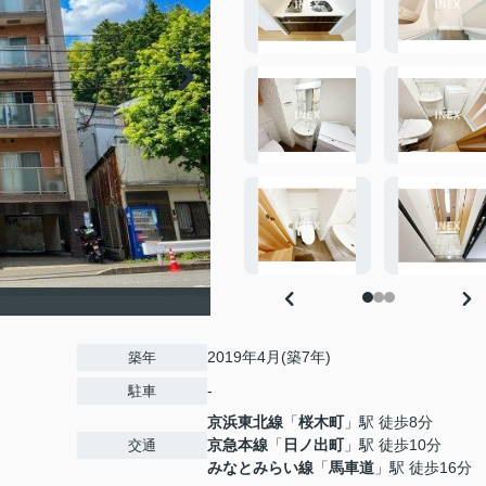
2019年4月(築7年)
築年
-
駐車
京浜東北線
「
桜木町
」駅 徒歩8分
京急本線
「
日ノ出町
」駅 徒歩10分
交通
みなとみらい線
「
馬車道
」駅 徒歩16分