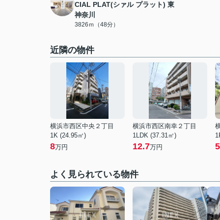
CIAL PLAT(シァル プラット) 東
神奈川
3826ｍ（48分）
近隣の物件
横浜市西区中央２丁目
横浜市西区南幸２丁目
1K (24.95㎡)
1LDK (37.31㎡)
1
8
12.7
5
万円
万円
よく見られている物件