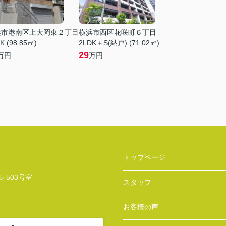
浜市港南区上大岡東２丁目
横浜市西区花咲町６丁目
K (98.85㎡)
2LDK＋S(納戸) (71.02㎡)
29
万円
万円
トップページ
 503号室
スタッフ
お客様の声