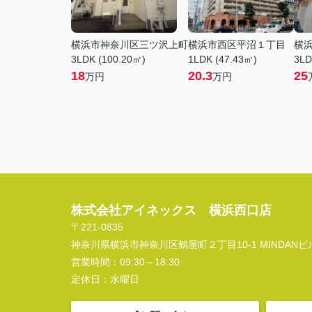
横浜市神奈川区三ツ沢上町
横浜市西区平沼１丁目
横
3LDK (100.20㎡)
1LDK (47.43㎡)
3LD
18
20.3
25
万円
万円
株式会社アイネックス 横浜西口店
〒221-0835
神奈川県横浜市神奈川区鶴屋町２丁目10-1 MINDANビル
営業時間：
09:30～18:30
定休日：
水曜日