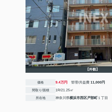
【外観】
9.4万円
管理/共益費
11,000円
価格
1R/21.25㎡
間取り/面積
神奈川県
横浜市西区
戸部町
１丁目
所在地