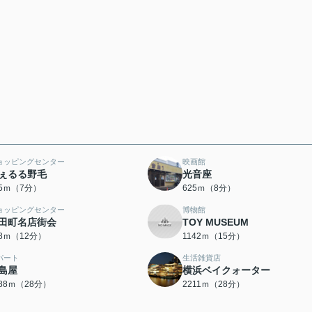
ョッピングセンター
映画館
ぇるる野毛
光音座
45ｍ（7分）
625ｍ（8分）
ョッピングセンター
博物館
田町名店街会
TOY MUSEUM
28ｍ（12分）
1142ｍ（15分）
パート
生活雑貨店
島屋
横浜ベイクォーター
188ｍ（28分）
2211ｍ（28分）