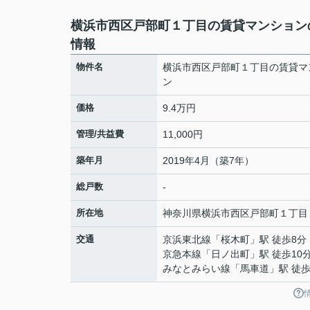
横浜市西区戸部町１丁目の賃貸マンション
情報
物件名
横浜市西区戸部町１丁目の賃貸マ
ン
価格
9.4万円
管理/共益費
11,000円
築年月
2019年4月（築7年）
総戸数
-
所在地
神奈川県
横浜市西区
戸部町
１丁目
交通
京浜東北線
「
桜木町
」駅 徒歩8分
京急本線
「
日ノ出町
」駅 徒歩10
みなとみらい線
「
馬車道
」駅 徒歩