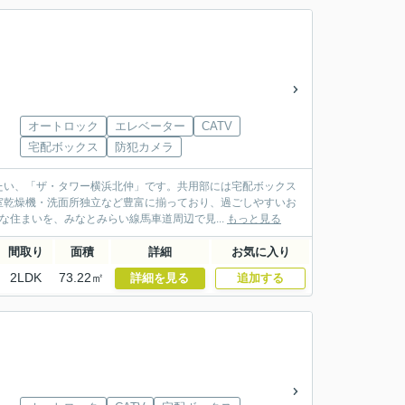
オートロック
エレベーター
CATV
宅配ボックス
防犯カメラ
たい、「ザ・タワー横浜北仲」です。共用部には宅配ボックス
室乾燥機・洗面所独立など豊富に揃っており、過ごしやすいお
住まいを、みなとみらい線馬車道周辺で見...
もっと見る
間取り
面積
詳細
お気に入り
2LDK
73.22㎡
詳細を見る
追加する