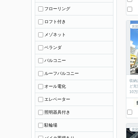
フローリング
ロフト付き
賃貸
メゾネット
ベランダ
バルコニー
ルーフバルコニー
収納
オール電化
ど充
10
エレベーター
照明器具付き
駐輪場
賃貸