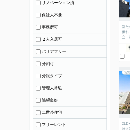
リノベーション済
保証人不要
事務所可
新た
優れ
立・
２人入居可
バリアフリー
分割可
賃貸
分譲タイプ
管理人常駐
眺望良好
二世帯住宅
2L
フリーレント
は浴