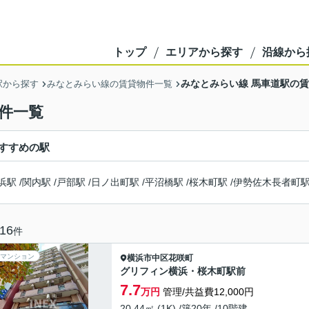
トップ
エリアから探す
沿線から
みなとみらい線 馬車道駅の
駅から探す
みなとみらい線の賃貸物件一覧
件一覧
すすめの駅
浜駅
/
関内駅
/
戸部駅
/
日ノ出町駅
/
平沼橋駅
/
桜木町駅
/
伊勢佐木長者町
16
件
マンション
横浜市中区
花咲町
グリフィン横浜・桜木町駅前
7.7
万円
管理/共益費12,000円
20.44㎡ (1K) /築20年 /10階建