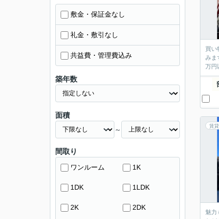
敷金・保証金なし
礼金・敷引なし
買い
共益費・管理費込み
みま
万円
築年数
面積
賃貸
～
間取り
ワンルーム
1K
1DK
1LDK
2K
2DK
魅力