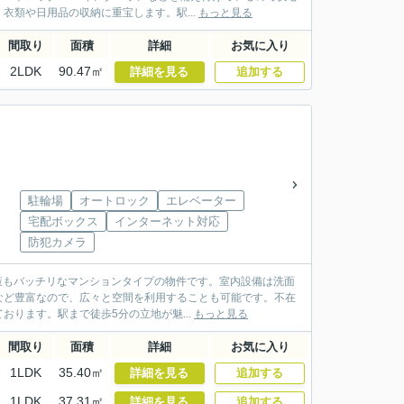
類や日用品の収納に重宝します。駅...
もっと見る
間取り
面積
詳細
お気に入り
2LDK
90.47㎡
詳細を見る
追加する
駐輪場
オートロック
エレベーター
宅配ボックス
インターネット対応
防犯カメラ
対策もバッチリなマンションタイプの物件です。室内設備は洗面
など豊富なので、広々と空間を利用することも可能です。不在
ります。駅まで徒歩5分の立地が魅...
もっと見る
間取り
面積
詳細
お気に入り
1LDK
35.40㎡
詳細を見る
追加する
1LDK
37.31㎡
詳細を見る
追加する