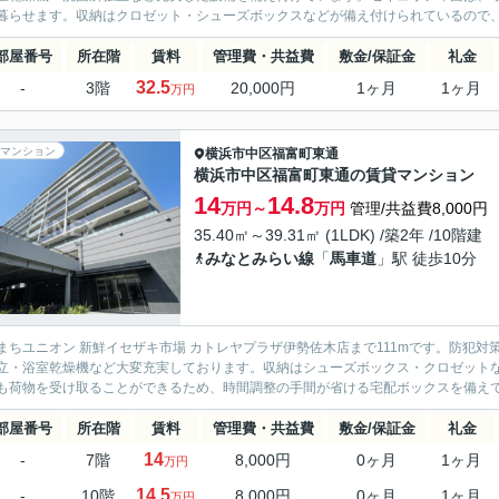
暮らせます。収納はクロゼット・シューズボックスなどが備え付けられているので、衣
部屋番号
所在階
賃料
管理費・共益費
敷金/保証金
礼金
32.5
-
3階
20,000円
1ヶ月
1ヶ月
万円
マンション
横浜市中区
福富町東通
横浜市中区福富町東通の賃貸マンション
14
14.8
万円～
万円
管理/共益費8,000円
35.40㎡～39.31㎡ (1LDK) /築2年 /10階建
みなとみらい線
「
馬車道
」駅 徒歩10分
まちユニオン 新鮮イセザキ市場 カトレヤプラザ伊勢佐木店まで111mです。防犯
立・浴室乾燥機など大変充実しております。収納はシューズボックス・クロゼット
も荷物を受け取ることができるため、時間調整の手間が省ける宅配ボックスを備えてお
部屋番号
所在階
賃料
管理費・共益費
敷金/保証金
礼金
14
-
7階
8,000円
0ヶ月
1ヶ月
万円
14.5
-
10階
8,000円
0ヶ月
1ヶ月
万円