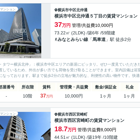
マンション
横浜市中区
北仲通
横浜市中区北仲通５丁目の賃貸マンション
37
万円
管理/共益費10,000円
73.22㎡ (2LDK) /築6年 /59階建
みなとみらい線
「
馬車道
」駅 徒歩2分
・タワー横浜北仲」：横浜市中区エリアの新居にピッタリ。ぜひ一度見ていただき
置しているため、外出が多い方でも荷物を受け取ることができます。室内設備は浴
になっております。駅まで徒歩2分の立地が魅力的な、利便性の高い物件です。快適な
部屋番号
所在階
賃料
管理費・共益費
敷金/保証金
礼金
37
-
10階
10,000円
1ヶ月
1ヶ月
万円
マンション
横浜市西区
宮崎町
横浜市西区宮崎町の賃貸マンション
18.7
万円
管理/共益費8,000円
44.51㎡ (1LDK) /築19年 /10階建