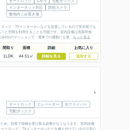
オートロック
CATV
宅配ボックス
インターネット対応
防犯カメラ
敷地内ごみ置き場
ロック・TVインターホンなどを設置しているので安全面でも
広々と空間を利用することも可能です。室内設備は洗面所独
8分のマンションで、電車での通勤にも便...
もっと見る
間取り
面積
詳細
お気に入り
1LDK
44.51㎡
詳細を見る
追加する
オートロック
エレベーター
光ファイバー
宅配ボックス
るため、対面で荷物を受け取る必要がなくなります。室内設備
ートロック・TVインターホンなどを備え付けているので安心