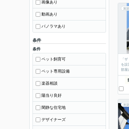
画像あり
賃貸
動画あり
パノラマあり
条件
条件
ペット飼育可
「ザ
を設
部屋
ペット専用設備
楽器相談
陽当り良好
賃貸
閑静な住宅地
デザイナーズ