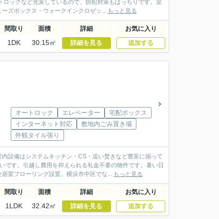
トロックなど充実しているので、防犯対策もばっちりです。室
ズボックス・ウォークインクロゼッ...
もっと見る
間取り
面積
詳細
お気に入り
1DK
30.15㎡
詳細を見る
追加する
オートロック
エレベーター
宅配ボックス
インターネット対応
敷地内ごみ置き場
外観タイル張り
内設備はシステムキッチン・CS・追い焚きなど豊富に揃って
高いです。引越し費用を抑えられる礼金不要の物件です。暑い日
室フローリング設置。横浜市中区でな...
もっと見る
間取り
面積
詳細
お気に入り
1LDK
32.42㎡
詳細を見る
追加する