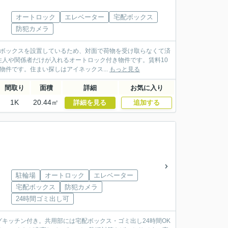
オートロック
エレベーター
宅配ボックス
防犯カメラ
配ボックスを設置しているため、対面で荷物を受け取らなくて済
人や関係者だけが入れるオートロック付き物件です。賃料10
件です。住まい探しはアイネックス...
もっと見る
間取り
面積
詳細
お気に入り
1K
20.44㎡
詳細を見る
追加する
駐輪場
オートロック
エレベーター
宅配ボックス
防犯カメラ
24時間ゴミ出し可
キッチン付き。共用部には宅配ボックス・ゴミ出し24時間OK