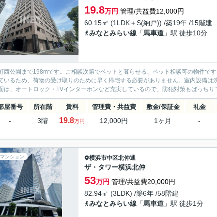
19.8
万円
管理/共益費12,000円
60.15㎡ (1LDK＋S(納戸)) /築19年 /15階建
みなとみらい線
「
馬車道
」駅 徒歩10分
町西公園まで198mです。ご相談次第でペットと暮らせる、ペット相談可の物件で
ているため、荷物の受け取りのために早く帰宅する必要がありません。室内設備は
面は、オートロック・TVインターホンなど充実しているので、防犯対策もばっちりで
部屋番号
所在階
賃料
管理費・共益費
敷金/保証金
礼金
19.8
-
3階
12,000円
1ヶ月
-
万円
マンション
横浜市中区
北仲通
ザ・タワー横浜北仲
53
万円
管理/共益費20,000円
82.94㎡ (3LDK) /築6年 /58階建
みなとみらい線
「
馬車道
」駅 徒歩1分