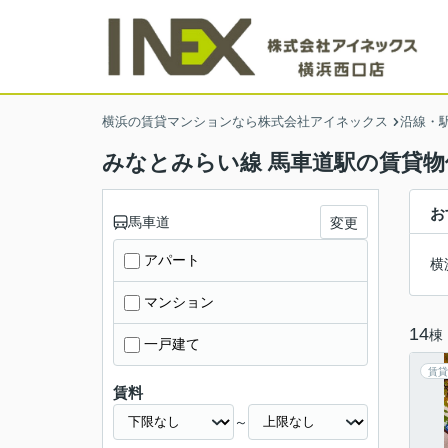
横浜の賃貸マンションなら株式会社アイネックス
沿線・
みなとみらい線 馬車道駅の賃貸物
お
馬車道
変更
アパート
横
マンション
14
棟
一戸建て
賃貸
賃料
～