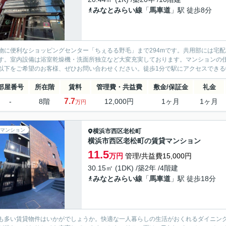
みなとみらい線
「
馬車道
」駅 徒歩8分
物に便利なショッピングセンター「ちぇるる野毛」まで294mです。共用部には宅
す。室内設備は浴室乾燥機・洗面所独立など大変充実しております。マンションの住
以下をご希望のお客様、ぜひお問い合わせください。徒歩1分で駅にアクセスできる物
部屋番号
所在階
賃料
管理費・共益費
敷金/保証金
礼金
7.7
-
8階
12,000円
1ヶ月
1ヶ月
万円
マンション
横浜市西区
老松町
横浜市西区老松町の賃貸マンション
11.5
万円
管理/共益費15,000円
30.15㎡ (1DK) /築2年 /4階建
みなとみらい線
「
馬車道
」駅 徒歩18分
も多い賃貸物件はいかがでしょうか。快適な一人暮らしの生活がおくれるダイニング