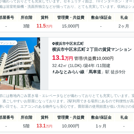
が備わっておりとても充実しています。セキュリティ面は、TVインターホン・オー
備は浴室乾燥機・洗面所独立などが揃っており、とても充実しています。収納はシュー
部屋番号
所在階
賃料
管理費・共益費
敷金/保証金
礼金
11.5
-
3階
15,000円
-
2ヶ月
万円
マンション
横浜市中区
末広町
横浜市中区末広町２丁目の賃貸マンション
13.1
万円
管理/共益費10,000円
32.42㎡ (1LDK) /築4年 /11階建
みなとみらい線
「
馬車道
」駅 徒歩9分
部には敷地内ごみ置き場・エレベータなどが備わっておりとても充実しています。室
、過ごしやすいお部屋になっております。2駅利用できる場所にあるので利便性が
寒い日でも、エアコンのある物件なら安心です。畳部屋の使用頻度が低い方向けの全居
部屋番号
所在階
賃料
管理費・共益費
敷金/保証金
礼金
13.1
-
5階
10,000円
1ヶ月
-
万円