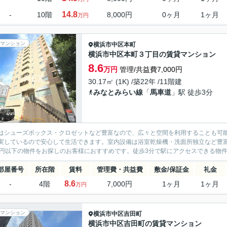
14.8
-
10階
8,000円
0ヶ月
1ヶ月
万円
マンション
横浜市中区
本町
横浜市中区本町３丁目の賃貸マンション
8.6
万円
管理/共益費7,000円
30.17㎡ (1K) /築22年 /11階建
みなとみらい線
「
馬車道
」駅 徒歩3分
はシューズボックス・クロゼットなど豊富なので、広々と空間を利用することも可能
実しているので安心して生活できます。室内設備は浴室乾燥機・洗面所独立など豊
万円以下の物件をお探しのお客様におすすめです。徒歩3分で駅にアクセスできる物件
部屋番号
所在階
賃料
管理費・共益費
敷金/保証金
礼金
8.6
-
4階
7,000円
1ヶ月
1ヶ月
万円
マンション
横浜市中区
吉田町
横浜市中区吉田町の賃貸マンション