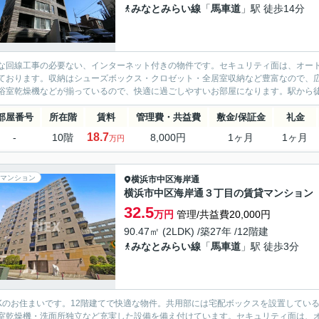
みなとみらい線
「
馬車道
」駅 徒歩14分
な回線工事の必要ない、インターネット付きの物件です。セキュリティ面は、オート
ております。収納はシューズボックス・クロゼット・全居室収納など豊富なので、
浴室乾燥機などが揃っているので、快適に過ごしやすいお部屋になります。駅から徒歩
部屋番号
所在階
賃料
管理費・共益費
敷金/保証金
礼金
18.7
-
10階
8,000円
1ヶ月
1ヶ月
万円
マンション
横浜市中区
海岸通
横浜市中区海岸通３丁目の賃貸マンション
32.5
万円
管理/共益費20,000円
90.47㎡ (2LDK) /築27年 /12階建
みなとみらい線
「
馬車道
」駅 徒歩3分
DKのお住まいです。12階建てで快適な物件。共用部には宅配ボックスを設置してい
室乾燥機・洗面所独立など充実した設備を備え付けています。セキュリティ面は、オ