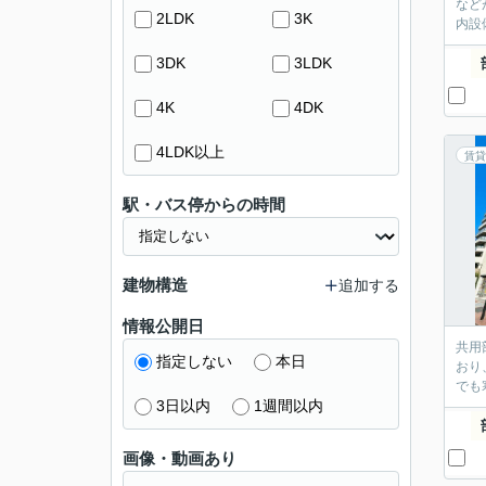
など
2LDK
3K
内設
3DK
3LDK
4K
4DK
4LDK以上
賃貸
駅・バス停からの時間
建物構造
追加する
情報公開日
共用
指定しない
本日
おり
でも
3日以内
1週間以内
画像・動画あり