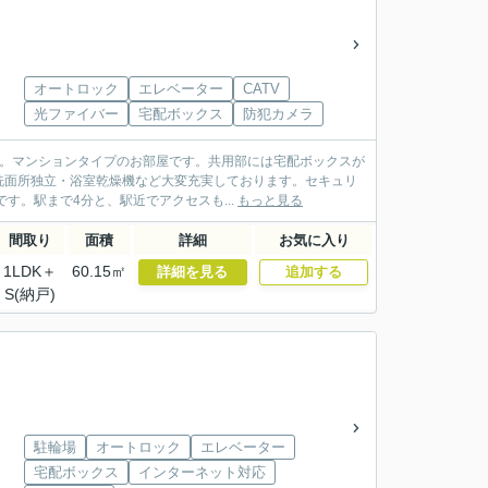
オートロック
エレベーター
CATV
光ファイバー
宅配ボックス
防犯カメラ
す。マンションタイプのお部屋です。共用部には宅配ボックスが
洗面所独立・浴室乾燥機など大変充実しております。セキュリ
す。駅まで4分と、駅近でアクセスも...
もっと見る
間取り
面積
詳細
お気に入り
1LDK＋
60.15㎡
詳細を見る
追加する
S(納戸)
駐輪場
オートロック
エレベーター
宅配ボックス
インターネット対応