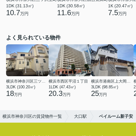
1DK (30.58㎡)
1K (20.47㎡)
1DK (31.13㎡)
11.6
7.5
10.7
万円
万円
万円
よく見られている物件
横浜市神奈川区三ツ沢上町
横浜市西区平沼１丁目
横浜市港南区上大岡東２丁目
3LDK (100.20㎡)
1LDK (47.43㎡)
3LDK (98.85㎡)
18
20.3
25
万円
万円
万円
横浜市神奈川区の賃貸物件一覧
大口駅
ベイルーム新子安