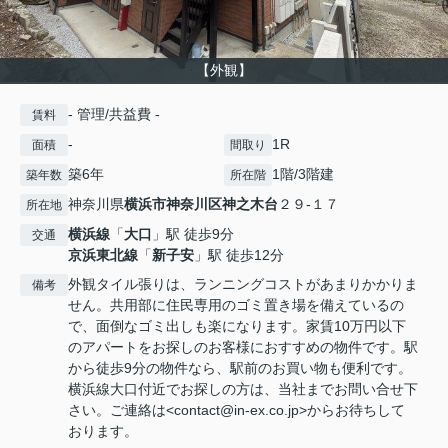
【外観】
- 管理/共益費 -
賃料
-
1R
面積
間取り
築6年
1階/3階建
築年数
所在階
神奈川県
横浜市神奈川区
神之木台
２９-１７
所在地
横浜線
「
大口
」駅 徒歩9分
交通
京浜東北線
「
新子安
」駅 徒歩12分
外観タイル張りは、ランニングコストがあまりかかりま
備考
せん。共用部に住民専用のゴミ置き場を備えているの
で、面倒なゴミ出しも楽になります。家賃10万円以下
のアパートをお探しのお客様におすすめの物件です。駅
から徒歩9分の物件なら、駅前のお買い物も便利です。
横浜線大口付近でお探しの方は、当社までお問い合せ下
さい。ご連絡は<contact@in-ex.co.jp>からお待ちして
おります。