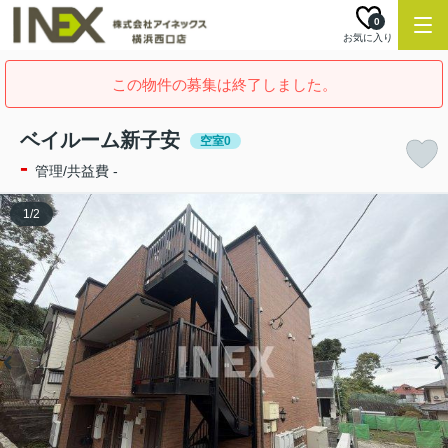
0
お気に入り
この物件の募集は終了しました。
ベイルーム新子安
空室0
-
管理/共益費 -
1
/
2