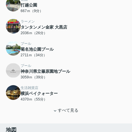
打越公園
667ｍ（9分）
ラーメン
タンタンメン金家 大黒店
2036ｍ（26分）
プール
菊名池公園プール
2711ｍ（34分）
プール
神奈川県立篠原園地プール
3059ｍ（39分）
生活雑貨店
横浜ベイクォーター
4370ｍ（55分）
すべて見る
地図