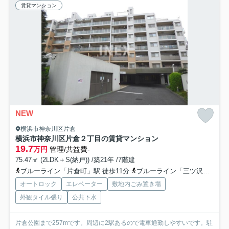
賃貸マンション
NEW
横浜市神奈川区片倉
横浜市神奈川区片倉２丁目の賃貸マンション
19.7
万円
管理/共益費-
75.47㎡ (2LDK＋S(納戸)) /築21年 /7階建
ブルーライン「片倉町」駅 徒歩11分
ブルーライン「三ツ沢上町」駅 徒歩12分
オートロック
エレベーター
敷地内ごみ置き場
外観タイル張り
公共下水
片倉公園まで257mです。周辺に2駅あるので電車通勤しやすいです。駐