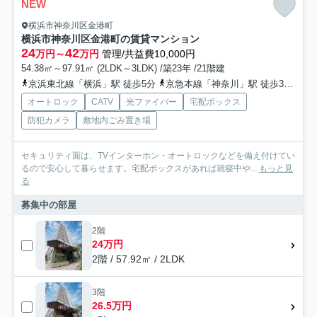
NEW
横浜市神奈川区金港町
横浜市神奈川区金港町の賃貸マンション
24
42
万円～
万円
管理/共益費10,000円
54.38㎡～97.91㎡ (2LDK～3LDK) /築23年 /21階建
京浜東北線「横浜」駅 徒歩5分
京急本線「神奈川」駅 徒歩3分
東
オートロック
CATV
光ファイバー
宅配ボックス
防犯カメラ
敷地内ごみ置き場
セキュリティ面は、TVインターホン・オートロックなどを備え付けてい
るので安心して暮らせます。宅配ボックスがあれば就寝中や...
もっと見
る
募集中の部屋
2階
24万円
2階 / 57.92㎡ / 2LDK
3階
26.5万円