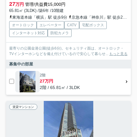
27
万円
管理/共益費15,000円
65.81㎡ (3LDK) /築6年 /10階建
東海道本線「横浜」駅 徒歩9分
京急本線「神奈川」駅 徒歩2分
京
オートロック
エレベーター
CATV
宅配ボックス
インターネット対応
防犯カメラ
最寄りの公園金港公園(徒歩6分)。セキュリティ面は、オートロック・
TVインターホンなどを備え付けているので安心して暮らせ...
もっと見る
募集中の部屋
2階
27万円
2階 / 65.81㎡ / 3LDK
賃貸マンション