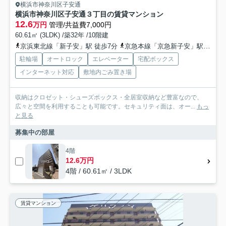
横浜市神奈川区子安通
横浜市神奈川区子安通３丁目の賃貸マンション
12.6
万円
管理/共益費7,000円
60.61㎡ (3LDK) /築32年 /10階建
京浜東北線「新子安」駅 徒歩7分
京急本線「京急新子安」駅 徒歩6分
駐輪場
オートロック
エレベーター
宅配ボックス
インターネット対応
敷地内ごみ置き場
収納はクロゼット・シューズボックス・全居室収納など豊富なので、
広々と空間を利用することも可能です。セキュリティ面は、オー...
もっ
と見る
募集中の部屋
4階
12.6万円
4階 / 60.61㎡ / 3LDK
賃貸マンション