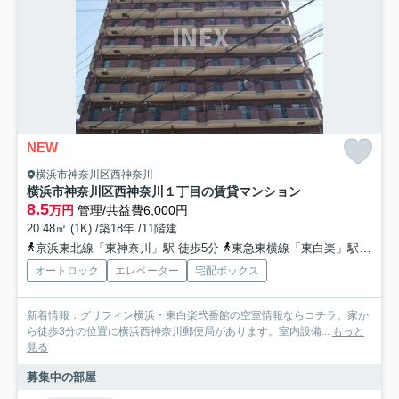
NEW
横浜市神奈川区西神奈川
横浜市神奈川区西神奈川１丁目の賃貸マンション
8.5
万円
管理/共益費6,000円
20.48㎡ (1K) /築18年 /11階建
京浜東北線「東神奈川」駅 徒歩5分
東急東横線「東白楽」駅 徒歩6分
オートロック
エレベーター
宅配ボックス
新着情報：グリフィン横浜・東白楽弐番館の空室情報ならコチラ。家か
ら徒歩3分の位置に横浜西神奈川郵便局があります。室内設備...
もっと
見る
募集中の部屋