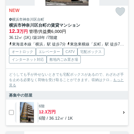
NEW
横浜市神奈川区台町
横浜市神奈川区台町の賃貸マンション
12.3
万円
管理/共益費6,000円
36.12㎡ (1K) /築18年 /7階建
東海道本線「横浜」駅 徒歩7分
東急東横線「反町」駅 徒歩7分
東
オートロック
エレベーター
CATV
宅配ボックス
インターネット対応
敷地内ごみ置き場
どうしても手が外せないときでも宅配ボックスがあるので、わざわざ手
を止める必要なく荷物を受け取ることができます。収納はクロ...
もっと
見る
募集中の部屋
6階
12.3万円
6階 / 36.12㎡ / 1K