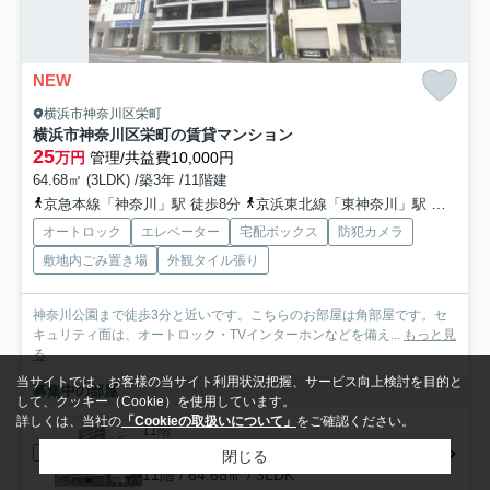
NEW
横浜市神奈川区栄町
横浜市神奈川区栄町の賃貸マンション
25
万円
管理/共益費10,000円
64.68㎡ (3LDK) /築3年 /11階建
京急本線「神奈川」駅 徒歩8分
京浜東北線「東神奈川」駅 徒歩14分
オートロック
エレベーター
宅配ボックス
防犯カメラ
敷地内ごみ置き場
外観タイル張り
神奈川公園まで徒歩3分と近いです。こちらのお部屋は角部屋です。セ
キュリティ面は、オートロック・TVインターホンなどを備え...
もっと見
る
当サイトでは、お客様の当サイト利用状況把握、サービス向上検討を目的と
募集中の部屋
して、クッキー（Cookie）を使用しています。
詳しくは、当社の
「Cookieの取扱いについて」
をご確認ください。
11階
25万円
閉じる
11階 / 64.68㎡ / 3LDK