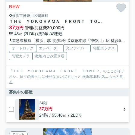
NEW
横浜市神奈川区鶴屋町
ＴＨＥ ＹＯＫＯＨＡＭＡ ＦＲＯＮＴ ＴＯＷＥＲ
37
万円
管理/共益費30,000円
55.48㎡ (2LDK) /築2年 /43階建
東急東横線「横浜」駅 徒歩3分
京急本線「神奈川」駅 徒歩6分
東
オートロック
エレベーター
光ファイバー
宅配ボックス
防犯カメラ
敷地内ごみ置き場
「ＴＨＥ ＹＯＫＯＨＡＭＡ ＦＲＯＮＴ ＴＯＷＥＲ」のここがイチ
オシ。日々の暮らしに便利なまいばすけっと 横浜駅北店(ス...
もっと見
る
募集中の部屋
24階
37万円
24階 / 55.48㎡ / 2LDK
アパート