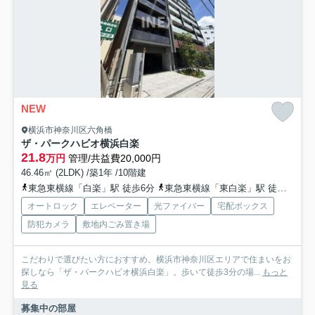
NEW
横浜市神奈川区六角橋
ザ・パークハビオ横浜白楽
21.8
万円
管理/共益費20,000円
46.46㎡ (2LDK) /築1年 /10階建
東急東横線「白楽」駅 徒歩6分
東急東横線「東白楽」駅 徒歩8分
オートロック
エレベーター
光ファイバー
宅配ボックス
防犯カメラ
敷地内ごみ置き場
こだわりで選びたい方におすすめ。横浜市神奈川区エリアで住まいをお
探しなら「ザ・パークハビオ横浜白楽」。歩いて徒歩3分の場...
もっと
見る
募集中の部屋