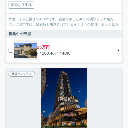
閑静な住宅地
片倉一丁目公園まで481mです。設備が整った4DKの間取りは新婚カッ
プルにおすすめ。脱衣所も用意されているイチオシの物件...
もっと見る
募集中の部屋
25万円
- / 103.48㎡ / 4DK
賃貸マンション