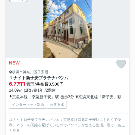
NEW
横浜市神奈川区子安通
ユナイト新子安プラチナバウム
6.7
万円
管理/共益費3,500円
14.09㎡ (1R) /築1年 /2階建
京急本線「京急新子安」駅 徒歩3分
京浜東北線「新子安」駅 徒歩6分
インターネット対応
公共下水
ユナイト新子安プラチナバウム：京急本線京急新子安駅にも近くて便
利。ネットの回線を繋げているのでパソコンが使える生活。雨で...
もっ
と見る