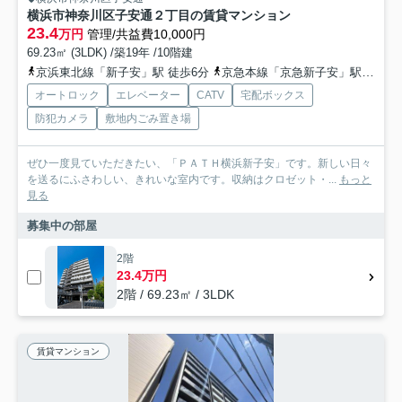
横浜市神奈川区子安通２丁目の賃貸マンション
23.4
万円
管理/共益費10,000円
69.23㎡ (3LDK) /築19年 /10階建
京浜東北線「新子安」駅 徒歩6分
京急本線「京急新子安」駅 徒歩6分
オートロック
エレベーター
CATV
宅配ボックス
防犯カメラ
敷地内ごみ置き場
ぜひ一度見ていただきたい、「ＰＡＴＨ横浜新子安」です。新しい日々
を送るにふさわしい、きれいな室内です。収納はクロゼット・...
もっと
見る
募集中の部屋
2階
23.4万円
2階 / 69.23㎡ / 3LDK
賃貸マンション