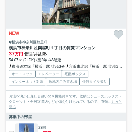
NEW
横浜市神奈川区鶴屋町
横浜市神奈川区鶴屋町１丁目の賃貸マンション
37
万円
管理/共益費-
54.07㎡ (2LDK) /築2年 /43階建
東海道本線「横浜」駅 徒歩3分
京浜東北線「横浜」駅 徒歩3分
京
オートロック
エレベーター
宅配ボックス
インターネット対応
敷地内ごみ置き場
外観タイル張り
お湯を沸かし直せる追い焚き機能付きです。収納はシューズボックス・
クロゼット・全居室収納などが備え付けられているので、衣類...
もっと
見る
募集中の部屋
23階