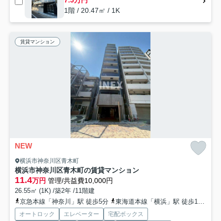
7.5万円
1階 / 20.47㎡ / 1K
賃貸マンション
NEW
横浜市神奈川区青木町
横浜市神奈川区青木町の賃貸マンション
11.4
万円
管理/共益費10,000円
26.55㎡ (1K) /築2年 /11階建
京急本線「神奈川」駅 徒歩5分
東海道本線「横浜」駅 徒歩10分
み
オートロック
エレベーター
宅配ボックス