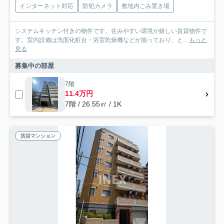
インターネット対応
防犯カメラ
敷地内ごみ置き場
システムキッチン付きの物件です。住みやすい環境が嬉しい賃貸物件で
す。室内設備は洗面化粧台・浴室乾燥機などが揃っており、と...
もっと
見る
募集中の部屋
7階
11.4万円
7階 / 26.55㎡ / 1K
賃貸マンション