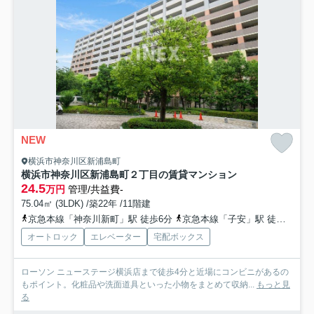
NEW
横浜市神奈川区新浦島町
横浜市神奈川区新浦島町２丁目の賃貸マンション
24.5
万円
管理/共益費-
75.04㎡ (3LDK) /築22年 /11階建
京急本線「神奈川新町」駅 徒歩6分
京急本線「子安」駅 徒歩13分
オートロック
エレベーター
宅配ボックス
ローソン ニューステージ横浜店まで徒歩4分と近場にコンビニがあるの
もポイント。化粧品や洗面道具といった小物をまとめて収納...
もっと見
る