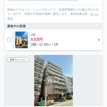
収納はクロゼット・シューズボックス・全居室収納などが備え付けられ
ているので、衣類や日用品の収納に重宝します。室内設備は照...
もっと
見る
募集中の部屋
2階
5.5万円
2階 / 12.00㎡ / 1R
賃貸マンション