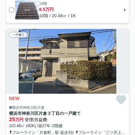
10階
8.5万円
10階 / 20.48㎡ / 1K
一戸建て
NEW
横浜市神奈川区片倉
横浜市神奈川区片倉３丁目の一戸建て
25
万円
管理/共益費-
103.48㎡ (4DK) /築27年 /2階建
ブルーライン「片倉町」駅 徒歩3分
ブルーライン「三ツ沢上町」駅 徒歩24分