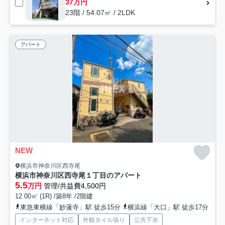
37万円
23階 / 54.07㎡ / 2LDK
アパート
NEW
横浜市神奈川区西寺尾
横浜市神奈川区西寺尾１丁目のアパート
5.5
万円
管理/共益費4,500円
12.00㎡ (1R) /築8年 /2階建
東急東横線「妙蓮寺」駅 徒歩15分
横浜線「大口」駅 徒歩17分
インターネット対応
外観タイル張り
公共下水