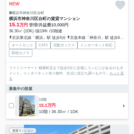
NEW
横浜市神奈川区台町
横浜市神奈川区台町の賃貸マンション
15.1
万円
管理/共益費10,000円
36.30㎡ (1DK) /築19年 /10階建
京浜東北線「横浜」駅 徒歩5分
京急本線「神奈川」駅 徒歩6分
東
オートロック
CATV
宅配ボックス
インターネット対応
防犯カメラ
ファミリーマート 鶴屋町店まで徒歩3分と近場にコンビニがあるのもポ
イント。インターネット有り物件、生活に役立ち調べものラ...
もっと見
る
募集中の部屋
10階
15.1万円
10階 / 36.30㎡ / 1DK
賃貸マンション