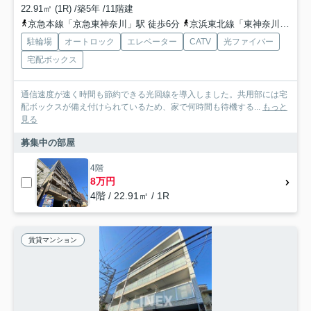
22.91㎡ (1R) /築5年 /11階建
京急本線「京急東神奈川」駅 徒歩6分
京浜東北線「東神奈川」駅 徒歩7分
駐輪場
オートロック
エレベーター
CATV
光ファイバー
宅配ボックス
通信速度が速く時間も節約できる光回線を導入しました。共用部には宅
配ボックスが備え付けられているため、家で何時間も待機する...
もっと
見る
募集中の部屋
4階
8万円
4階 / 22.91㎡ / 1R
賃貸マンション