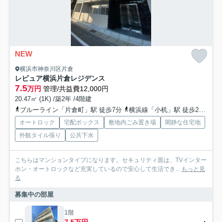
NEW
横浜市神奈川区片倉
レピュア横浜片倉レジデンス
7.5
万円
管理/共益費12,000円
20.47㎡ (1K) /築2年 /4階建
ブルーライン「片倉町」駅 徒歩7分
横浜線「小机」駅 徒歩25分
東
オートロック
宅配ボックス
敷地内ごみ置き場
閑静な住宅地
外観タイル張り
公共下水
こちらはマンションタイプになります。セキュリティ面は、TVインター
ホン・オートロックなど充実しているので安心して生活でき...
もっと見
る
募集中の部屋
1階