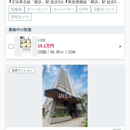
京浜東北線「横浜」駅 徒歩5分
東急東横線「横浜」駅 徒歩5分
東
駐輪場
オートロック
エレベーター
CATV
宅配ボックス
防犯カメラ
募集中の部屋
10階
15.1万円
10階 / 36.30㎡ / 1DK
賃貸マンション