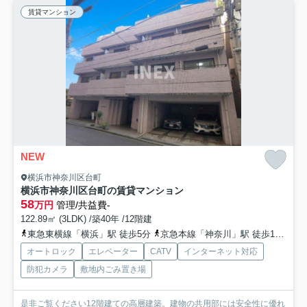
賃貸マンション
NEW
横浜市神奈川区台町
横浜市神奈川区台町の賃貸マンション
58
万円
管理/共益費-
122.89㎡ (3LDK) /築40年 /12階建
東急東横線「横浜」駅 徒歩5分
京急本線「神奈川」駅 徒歩10分
オートロック
エレベーター
CATV
インターネット対応
防犯カメラ
敷地内ごみ置き場
是非ご覧ください12階建ての高層建築。建物の共用部には安全性に優れ