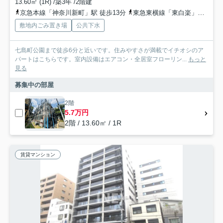
13.60㎡ (1R) /築3年 /2階建
京急本線「神奈川新町」駅 徒歩13分
東急東横線「東白楽」駅 徒歩18分
敷地内ごみ置き場
公共下水
七島町公園まで徒歩6分と近いです。住みやすさが満載でイチオシのア
パートはこちらです。室内設備はエアコン・全居室フローリン...
もっと
見る
募集中の部屋
2階
5.7万円
2階 / 13.60㎡ / 1R
賃貸マンション