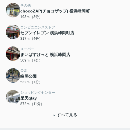
その他
chocoZAP(チョコザップ) 横浜峰岡町
193ｍ（3分）
コンビニエンスストア
セブンイレブン 横浜峰岡町店
317ｍ（4分）
スーパー
まいばすけっと 横浜峰岡店
509ｍ（7分）
公園
峰岡公園
532ｍ（7分）
ショッピングセンター
星天qlay
872ｍ（11分）
すべて見る