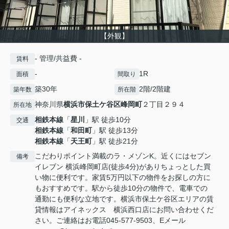
【外観】
- 管理/共益費 -
賃料
-
1R
面積
間取り
築30年
2階/2階建
築年数
所在階
神奈川県
横浜市保土ケ谷区
峰岡町
２丁目２９４
所在地
相鉄本線
「
星川
」駅 徒歩10分
交通
相鉄本線
「
和田町
」駅 徒歩13分
相鉄本線
「
天王町
」駅 徒歩21分
こだわりポイント満載のラ・メゾンK。近くにはセブン
備考
イレブン 横浜峰岡町店(徒歩4分)がありちょっとした買
い物に便利です。家賃5万円以下の物件をお探しの方に
もおすすめです。駅から徒歩10分の物件で、電車での
通勤にも便利な立地です。横浜市保土ケ谷区エリアの賃
貸情報はアイネックス 横浜西口店にお問い合わせくだ
さい。ご連絡はお電話045-577-9503、Eメール