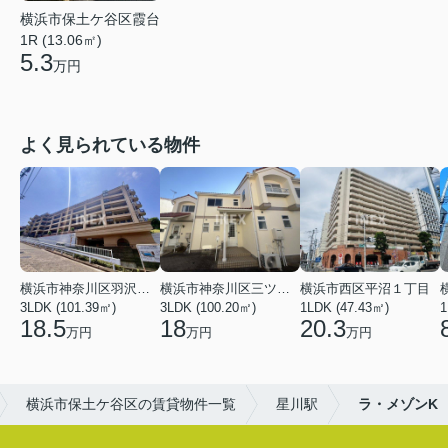
横浜市保土ケ谷区霞台
1R (13.06㎡)
5.3
万円
よく見られている物件
横浜市神奈川区羽沢南１丁目
横浜市神奈川区三ツ沢上町
横浜市西区平沼１丁目
3LDK (101.39㎡)
3LDK (100.20㎡)
1LDK (47.43㎡)
1
18.5
18
20.3
万円
万円
万円
横浜市保土ケ谷区の賃貸物件一覧
星川駅
ラ・メゾンK