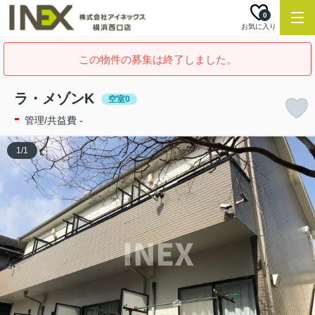
0
お気に入り
この物件の募集は終了しました。
ラ・メゾンK
空室0
-
管理/共益費 -
1
/
1