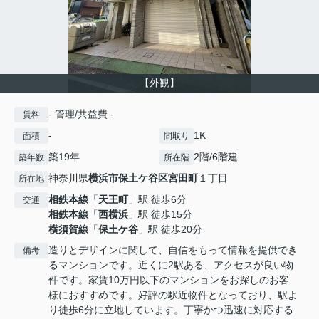
【外観】
- 管理/共益費 -
賃料
-
1K
面積
間取り
築19年
2階/6階建
築年数
所在階
神奈川県
横浜市保土ケ谷区
宮田町
１丁目
所在地
相鉄本線
「
天王町
」駅 徒歩6分
交通
相鉄本線
「
西横浜
」駅 徒歩15分
横須賀線
「
保土ケ谷
」駅 徒歩20分
造りとデザインに関して、自信をもって情報を提供でき
備考
るマンションです。近くに2駅ある、アクセスが良い物
件です。家賃10万円以下のマンションをお探しのお客
様におすすめです。好評の駅近物件となっており、駅よ
り徒歩6分に立地しています。丁寧かつ迅速に対応する