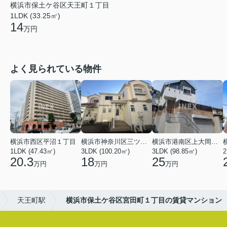
横浜市保土ケ谷区天王町１丁目
1LDK (33.25㎡)
14
万円
よく見られている物件
横浜市西区平沼１丁目
横浜市神奈川区三ツ沢上町
横浜市港南区上大岡東２丁目
1LDK (47.43㎡)
3LDK (100.20㎡)
3LDK (98.85㎡)
20.3
18
25
万円
万円
万円
天王町駅
横浜市保土ケ谷区宮田町１丁目の賃貸マンション