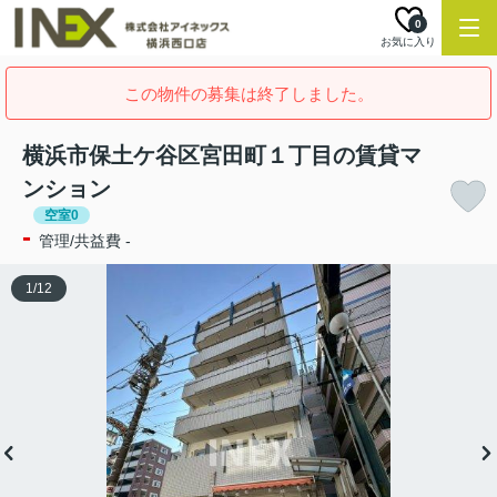
0
お気に入り
この物件の募集は終了しました。
横浜市保土ケ谷区宮田町１丁目の賃貸マ
ンション
空室0
-
管理/共益費 -
1
/
12