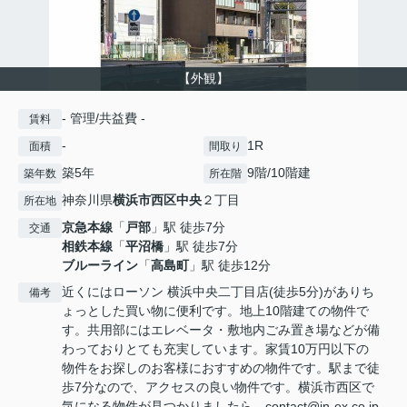
【外観】
- 管理/共益費 -
賃料
-
1R
面積
間取り
築5年
9階/10階建
築年数
所在階
神奈川県
横浜市西区
中央
２丁目
所在地
京急本線
「
戸部
」駅 徒歩7分
交通
相鉄本線
「
平沼橋
」駅 徒歩7分
ブルーライン
「
高島町
」駅 徒歩12分
近くにはローソン 横浜中央二丁目店(徒歩5分)がありち
備考
ょっとした買い物に便利です。地上10階建ての物件で
す。共用部にはエレベータ・敷地内ごみ置き場などが備
わっておりとても充実しています。家賃10万円以下の
物件をお探しのお客様におすすめの物件です。駅まで徒
歩7分なので、アクセスの良い物件です。横浜市西区で
気になる物件が見つかりましたら、contact@in-ex.co.jp