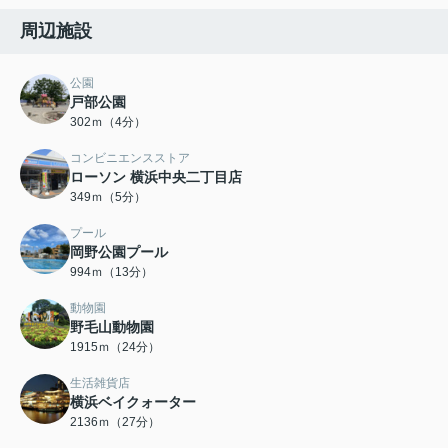
周辺施設
公園
戸部公園
302ｍ（4分）
コンビニエンスストア
ローソン 横浜中央二丁目店
349ｍ（5分）
プール
岡野公園プール
994ｍ（13分）
動物園
野毛山動物園
1915ｍ（24分）
生活雑貨店
横浜ベイクォーター
2136ｍ（27分）