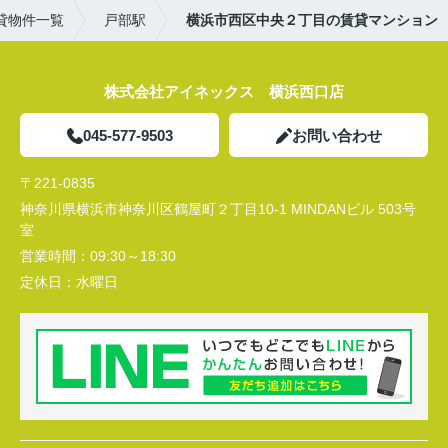
貸物件一覧
戸部駅
横浜市西区中央２丁目の賃貸マンション
株式会社アイネックス 横浜西口店
045-577-9503
お問い合わせ
〒221-0835
神奈川県横浜市神奈川区鶴屋町２丁目10-1 MINDANビル 503号
室
営業時間：
09:30～18:30
定休日：
水曜日