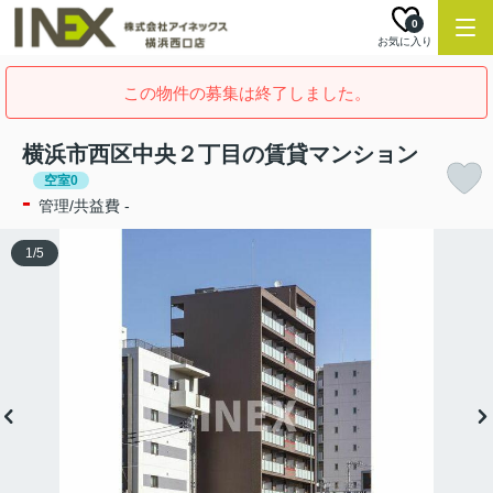
0
お気に入り
この物件の募集は終了しました。
横浜市西区中央２丁目の賃貸マンション
空室0
-
管理/共益費 -
1
/
5