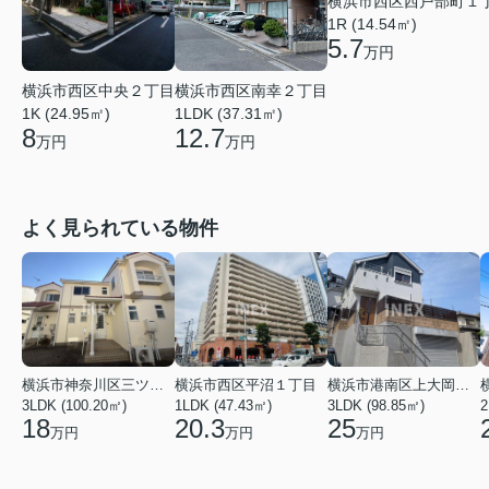
横浜市西区西戸部町１
1R (14.54㎡)
5.7
万円
横浜市西区南幸２丁目
横浜市西区中央２丁目
1LDK (37.31㎡)
1K (24.95㎡)
12.7
8
万円
万円
よく見られている物件
横浜市神奈川区三ツ沢上町
横浜市西区平沼１丁目
横浜市港南区上大岡東２丁目
3LDK (100.20㎡)
1LDK (47.43㎡)
3LDK (98.85㎡)
18
20.3
25
万円
万円
万円