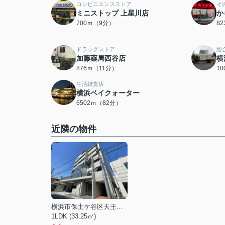
コンビニエンスストア
そ
ミニストップ 上星川店
か
700ｍ（9分）
8
ドラッグストア
総
加藤薬局西谷店
横
876ｍ（11分）
1
生活雑貨店
横浜ベイクォーター
6502ｍ（82分）
近隣の物件
横浜市保土ケ谷区天王町１丁目
1LDK (33.25㎡)