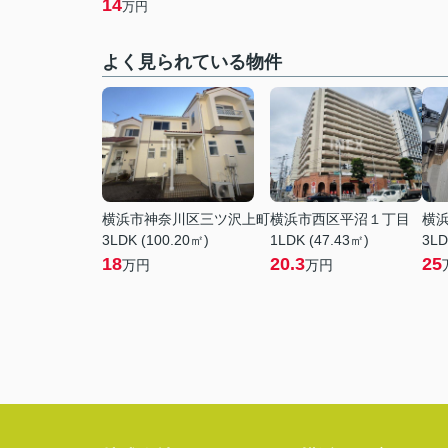
14
万円
よく見られている物件
横浜市神奈川区三ツ沢上町
横浜市西区平沼１丁目
横
3LDK (100.20㎡)
1LDK (47.43㎡)
3LD
18
20.3
25
万円
万円