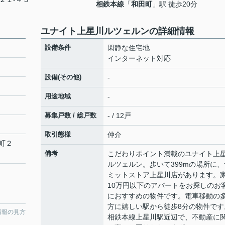
相鉄本線
「
和田町
」駅 徒歩20分
ユナイト上星川ルツェルンの詳細情報
設備条件
閑静な住宅地
インターネット対応
設備(その他)
-
用途地域
-
募集戸数 / 総戸数
- / 12戸
取引態様
仲介
町
２
備考
こだわりポイント満載のユナイト上
ルツェルン。歩いて399mの場所に、
ミットストア上星川店があります。
10万円以下のアパートをお探しのお
におすすめの物件です。電車移動の
方に嬉しい駅から徒歩8分の物件です
情報の見方
相鉄本線上星川駅近辺で、不動産に