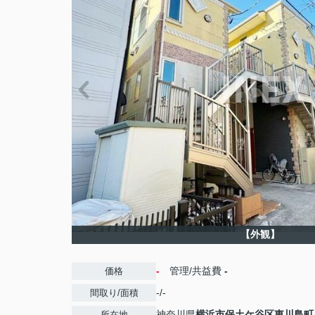
【外観】
-
管理/共益費
-
価格
-/-
間取り/面積
神奈川県
横浜市保土ケ谷区
東川島町
所在地