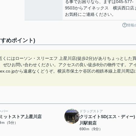
る事でお困りなら、まずは045-577-
9503からアイネックス 横浜西口店
お気軽にご連絡ください。
情報
すめポイント)
くにはローソン・スリーエフ 上星川店(徒歩2分)がありちょっとした
様、ぜひお問い合わせください。アクセスの良い徒歩8分の物件です。ア
n-ex.co.jpから遠慮なくどうぞ。横浜市保土ケ谷区の相鉄本線上星川周辺
ーパー
ドラッグストア
ミットストア上星川店
クリエイトSD(エス・ディー)
99ｍ（5分）
川駅前店
690ｍ（9分）