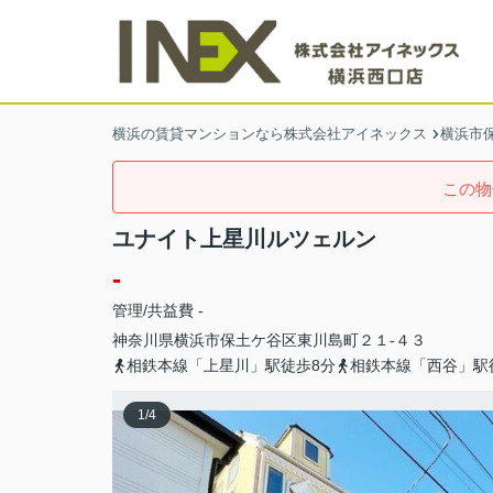
横浜の賃貸マンションなら株式会社アイネックス
横浜市
この物
ユナイト上星川ルツェルン
-
管理/共益費 -
神奈川県
横浜市保土ケ谷区
東川島町
２１-４３
相鉄本線「上星川」駅徒歩8分
相鉄本線「西谷」駅
1
/
4