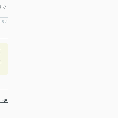
まで
の見方
買
イ
に
 上星