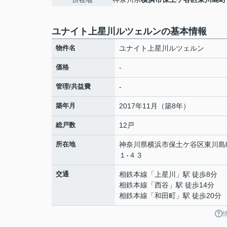
ユナイト上星川ルツェルンの基本情報
物件名
ユナイト上星川ルツェルン
価格
-
管理/共益費
-
築年月
2017年11月（築8年）
総戸数
12戸
所在地
神奈川県
横浜市保土ケ谷区
東川島
１-４３
交通
相鉄本線
「
上星川
」駅 徒歩8分
相鉄本線
「
西谷
」駅 徒歩14分
相鉄本線
「
和田町
」駅 徒歩20分