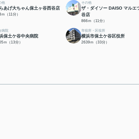
の他
その他
らあげ大ちゃん保土ヶ谷西谷店
ザ・ダイソー DAISO マルエ
23ｍ（11分）
谷店
866ｍ（11分）
合病院
市役所・区役所
浜保土ケ谷中央病院
横浜市保土ケ谷区役所
005ｍ（13分）
2639ｍ（33分）