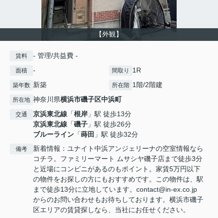
【外観】
- 管理/共益費 -
賃料
-
1R
面積
間取り
新築
1階/2階建
築年数
所在階
神奈川県
横浜市磯子区
中浜町
所在地
京浜東北線
「
根岸
」駅 徒歩13分
交通
京浜東北線
「
磯子
」駅 徒歩26分
ブルーライン
「
蒔田
」駅 徒歩32分
新着情報：ユナイト中浜アンジェリーナの空室情報なら
備考
コチラ。ファミリーマート ムサシヤ磯子店まで徒歩3分
と近場にコンビニがあるのもポイント。家賃5万円以下
の物件をお探しの方にもおすすめです。この物件は、駅
まで徒歩13分に立地しています。contact@in-ex.co.jp
からのお問い合わせもお待ちしております。横浜市磯子
区エリアの賃貸探しなら、当社にお任せください。