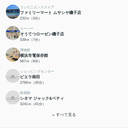
コンビニエンスストア
ファミリーマート ムサシヤ磯子店
232ｍ（3分）
スーパー
そうてつローゼン磯子店
539ｍ（7分）
博物館
横浜市電保存館
667ｍ（9分）
ショッピングセンター
ビエラ蒔田
2760ｍ（35分）
映画館
シネマ ジャック&ベティ
3241ｍ（41分）
すべて見る