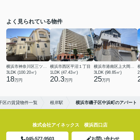
よく見られている物件
横浜市神奈川区三ツ沢上町
横浜市西区平沼１丁目
横浜市港南区上大岡東２丁目
3LDK (100.20㎡)
1LDK (47.43㎡)
3LDK (98.85㎡)
18
20.3
25
万円
万円
万円
子区の賃貸物件一覧
根岸駅
横浜市磯子区中浜町のアパート
株式会社アイネックス 横浜西口店
045-577-9503
お問い合わせ