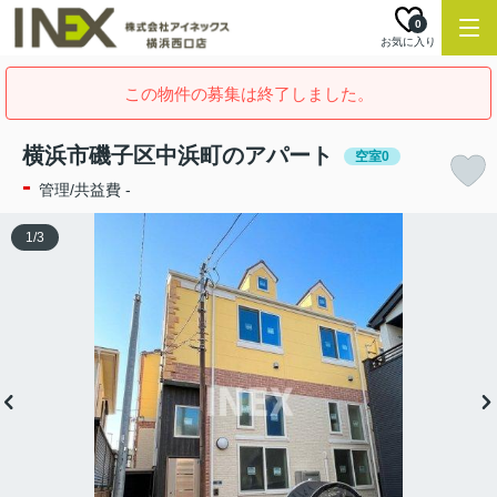
0
お気に入り
この物件の募集は終了しました。
横浜市磯子区中浜町のアパート
空室0
-
管理/共益費 -
1
/
3