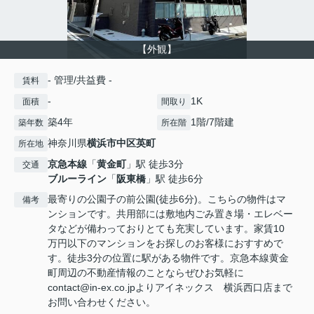
【外観】
- 管理/共益費 -
賃料
-
1K
面積
間取り
築4年
1階/7階建
築年数
所在階
神奈川県
横浜市中区
英町
所在地
京急本線
「
黄金町
」駅 徒歩3分
交通
ブルーライン
「
阪東橋
」駅 徒歩6分
最寄りの公園子の前公園(徒歩6分)。こちらの物件はマ
備考
ンションです。共用部には敷地内ごみ置き場・エレベー
タなどが備わっておりとても充実しています。家賃10
万円以下のマンションをお探しのお客様におすすめで
す。徒歩3分の位置に駅がある物件です。京急本線黄金
町周辺の不動産情報のことならぜひお気軽に
contact@in-ex.co.jpよりアイネックス 横浜西口店まで
お問い合わせください。