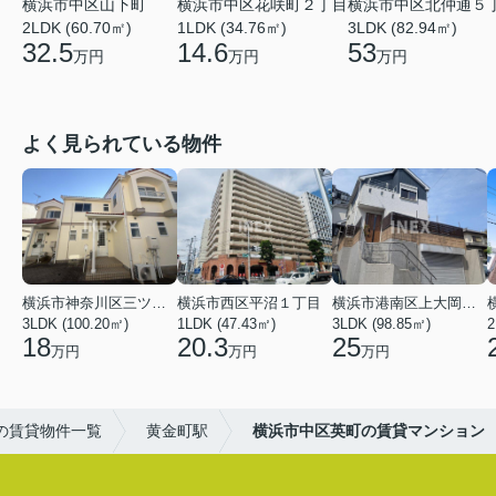
横浜市中区山下町
横浜市中区花咲町２丁目
横浜市中区北仲通５
2LDK (60.70㎡)
1LDK (34.76㎡)
3LDK (82.94㎡)
32.5
14.6
53
万円
万円
万円
よく見られている物件
横浜市神奈川区三ツ沢上町
横浜市西区平沼１丁目
横浜市港南区上大岡東２丁目
3LDK (100.20㎡)
1LDK (47.43㎡)
3LDK (98.85㎡)
18
20.3
25
万円
万円
万円
の賃貸物件一覧
黄金町駅
横浜市中区英町の賃貸マンション