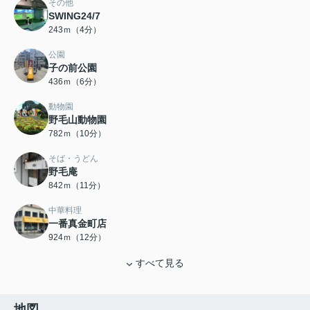
その他
SWING24/7
243ｍ（4分）
公園
子の前公園
436ｍ（6分）
動物園
野毛山動物園
782ｍ（10分）
そば・うどん
野毛庵
842ｍ（11分）
中華料理
一番真金町店
924ｍ（12分）
すべて見る
地図