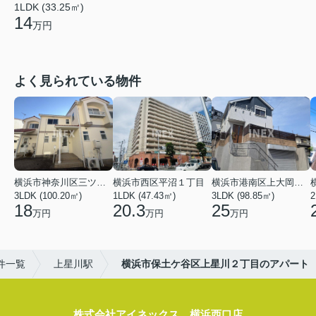
1LDK (33.25㎡)
14
万円
よく見られている物件
横浜市神奈川区三ツ沢上町
横浜市西区平沼１丁目
横浜市港南区上大岡東２丁目
3LDK (100.20㎡)
1LDK (47.43㎡)
3LDK (98.85㎡)
18
20.3
25
万円
万円
万円
件一覧
上星川駅
横浜市保土ケ谷区上星川２丁目のアパート
株式会社アイネックス 横浜西口店