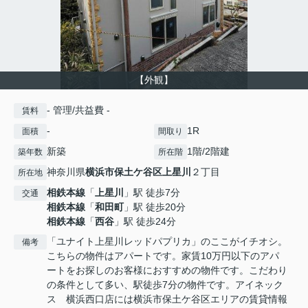
【外観】
- 管理/共益費 -
賃料
-
1R
面積
間取り
新築
1階/2階建
築年数
所在階
神奈川県
横浜市保土ケ谷区
上星川
２丁目
所在地
相鉄本線
「
上星川
」駅 徒歩7分
交通
相鉄本線
「
和田町
」駅 徒歩20分
相鉄本線
「
西谷
」駅 徒歩24分
「ユナイト上星川レッドパプリカ」のここがイチオシ。
備考
こちらの物件はアパートです。家賃10万円以下のアパ
ートをお探しのお客様におすすめの物件です。こだわり
の条件として多い、駅徒歩7分の物件です。アイネック
ス 横浜西口店には横浜市保土ケ谷区エリアの賃貸情報