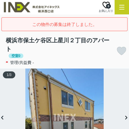
0
お気に入り
この物件の募集は終了しました。
横浜市保土ケ谷区上星川２丁目のアパー
ト
空室0
-
管理/共益費 -
1
/
3