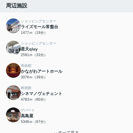
周辺施設
ショッピングセンター
ライズモール常盤台
1477ｍ（19分）
ショッピングセンター
星天qlay
2591ｍ（33分）
美術館
かながわアートホール
3076ｍ（39分）
映画館
シネマノヴェチェント
4783ｍ（60分）
デパート
高島屋
5346ｍ（67分）
すべて見る