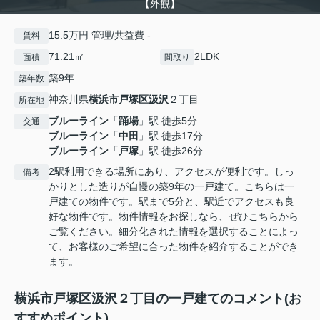
【外観】
15.5万円 管理/共益費 -
賃料
71.21㎡
2LDK
面積
間取り
築9年
築年数
神奈川県
横浜市戸塚区
汲沢
２丁目
所在地
ブルーライン
「
踊場
」駅 徒歩5分
交通
ブルーライン
「
中田
」駅 徒歩17分
ブルーライン
「
戸塚
」駅 徒歩26分
2駅利用できる場所にあり、アクセスが便利です。しっ
備考
かりとした造りが自慢の築9年の一戸建て。こちらは一
戸建ての物件です。駅まで5分と、駅近でアクセスも良
好な物件です。物件情報をお探しなら、ぜひこちらから
ご覧ください。細分化された情報を選択することによっ
て、お客様のご希望に合った物件を紹介することができ
ます。
横浜市戸塚区汲沢２丁目の一戸建てのコメント(お
すすめポイント)