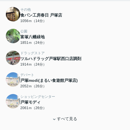
その他
食パン工房春日 戸塚店
1056ｍ（14分）
公園
富塚八幡緑地
1851ｍ（24分）
ドラッグストア
ツルハドラッグ戸塚駅西口店調剤
1914ｍ（24分）
デパート
戸塚modi(まるい食遊館戸塚店)
2052ｍ（26分）
ショッピングセンター
戸塚モディ
2061ｍ（26分）
すべて見る