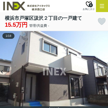
0
お気に入り
横浜市戸塚区汲沢２丁目の一戸建て
15.5万円
管理/共益費 -
1
/
18