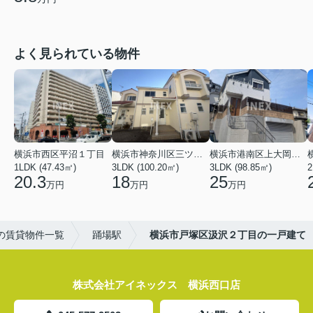
よく見られている物件
横浜市西区平沼１丁目
横浜市神奈川区三ツ沢上町
横浜市港南区上大岡東２丁目
1LDK (47.43㎡)
3LDK (100.20㎡)
3LDK (98.85㎡)
20.3
18
25
万円
万円
万円
の賃貸物件一覧
踊場駅
横浜市戸塚区汲沢２丁目の一戸建て
株式会社アイネックス 横浜西口店