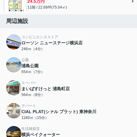
24.5万円
11階 / 22.69坪(75.04㎡)
周辺施設
コンビニエンスストア
ローソン ニューステージ横浜店
246ｍ（4分）
公園
浦島公園
554ｍ（7分）
スーパー
まいばすけっと 浦島町店
564ｍ（8分）
デパート
CIAL PLAT(シァル プラット) 東神奈川
1180ｍ（15分）
生活雑貨店
横浜ベイクォーター