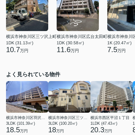
横浜市神奈川区広台太田町
横浜市神奈川
横浜市神奈川区三ツ沢上町
1DK (30.58㎡)
1K (20.47㎡)
1DK (31.13㎡)
11.6
7.5
10.7
万円
万円
万円
よく見られている物件
横浜市神奈川区羽沢南１丁目
横浜市神奈川区三ツ沢上町
横浜市西区平沼１丁目
3LDK (101.39㎡)
3LDK (100.20㎡)
1LDK (47.43㎡)
1
18.5
18
20.3
万円
万円
万円