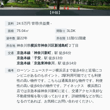
【外観】
24.5万円 管理/共益費 -
賃料
75.04㎡
3LDK
面積
間取り
築22年
11階/11階建
築年数
所在階
神奈川県
横浜市神奈川区
新浦島町
２丁目
所在地
京急本線
「
神奈川新町
」駅 徒歩6分
交通
京急本線
「
子安
」駅 徒歩13分
京急本線
「
京急東神奈川
」駅 徒歩14分
ローソン ニューステージ横浜店まで徒歩4分と近場にコ
備考
ンビニがあるのもポイント。2駅利用可能でとても利便
性の高い物件です。こちらは通風良好な物件です。利便
性の高い徒歩6分の物件です。アイネックス 横浜西口
店では京急本線神奈川新町に近く、交通アクセス良好な
不動産情報を取り扱っております。詳細情報などが気に
なるのであれば、お気軽にお問い合わせください。