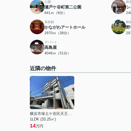
公園
映
瀬戸ケ谷町第二公園
シ
641ｍ（9分）
2
美術館
動
かながわアートホール
野
2970ｍ（38分）
2
デパート
高島屋
4046ｍ（51分）
近隣の物件
横浜市保土ケ谷区天王町１丁目
1LDK (33.25㎡)
14
万円