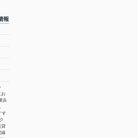
情報
ー
にお
横浜
。
すす
ク
賃貸
賀線