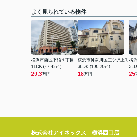
よく見られている物件
横浜市西区平沼１丁目
横浜市神奈川区三ツ沢上町
横
1LDK (47.43㎡)
3LDK (100.20㎡)
3LD
20.3
18
25
万円
万円
株式会社アイネックス 横浜西口店