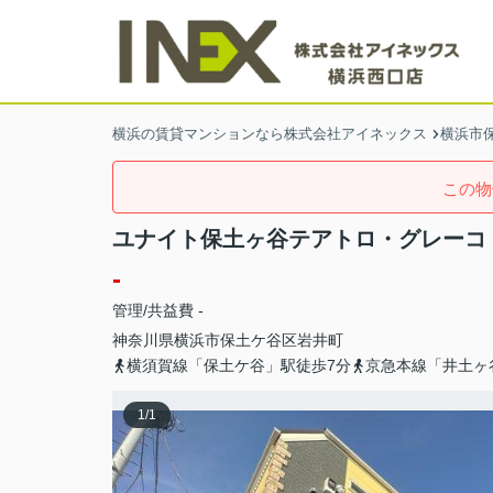
横浜の賃貸マンションなら株式会社アイネックス
横浜市
この物
ユナイト保土ヶ谷テアトロ・グレーコ
-
管理/共益費 -
神奈川県
横浜市保土ケ谷区
岩井町
横須賀線「保土ケ谷」駅徒歩7分
京急本線「井土ヶ
1
/
1