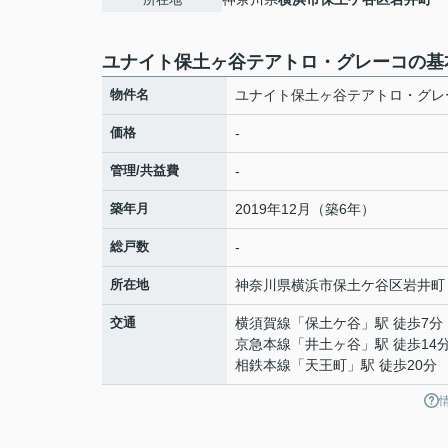
ユナイト保土ヶ谷テアトロ・グレーコの基
物件名
ユナイト保土ヶ谷テアトロ・グレ
価格
-
管理/共益費
-
築年月
2019年12月（築6年）
総戸数
-
所在地
神奈川県
横浜市保土ケ谷区
岩井町
交通
横須賀線
「
保土ケ谷
」駅 徒歩7分
京急本線
「
井土ヶ谷
」駅 徒歩14
相鉄本線
「
天王町
」駅 徒歩20分