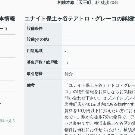
相鉄本線
「
天王町
」駅 徒歩20分
本情報
ユナイト保土ヶ谷テアトロ・グレーコの詳細
ーコ
設備条件
設備(その他)
-
用途地域
-
募集戸数 / 総戸数
- / -
取引態様
仲介
備考
「ユナイト保土ヶ谷テアトロ・グレ
コ」の物件情報をお探しならお気軽
問い合わせ下さい。セブンイレブン 
分
岩井町店が401m以内にある物件です
賃料を10万円以下に抑えたい方にお
めです。駅から徒歩7分の物件で、ア
情報の見方
セス良好です。横浜市保土ケ谷区の
物件は当社にお任せください。横須