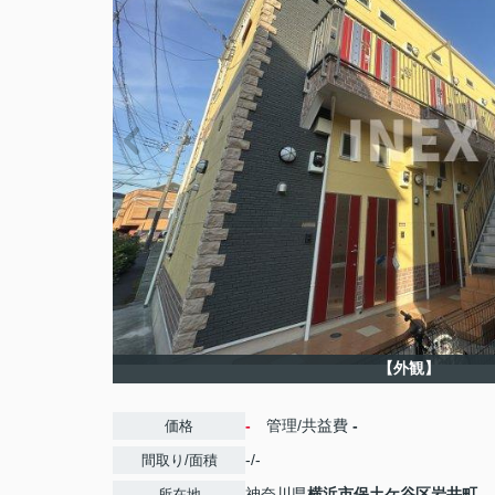
【外観】
-
管理/共益費
-
価格
-/-
間取り/面積
神奈川県
横浜市保土ケ谷区
岩井町
所在地