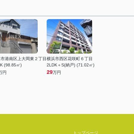
浜市港南区上大岡東２丁目
横浜市西区花咲町６丁目
K (98.85㎡)
2LDK＋S(納戸) (71.02㎡)
29
万円
万円
トップページ