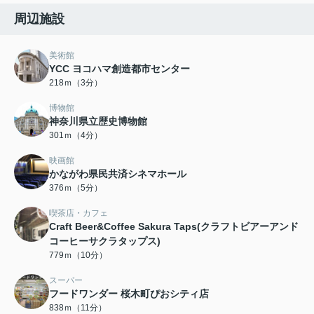
周辺施設
美術館
YCC ヨコハマ創造都市センター
218ｍ（3分）
博物館
神奈川県立歴史博物館
301ｍ（4分）
映画館
かながわ県民共済シネマホール
376ｍ（5分）
喫茶店・カフェ
Craft Beer&Coffee Sakura Taps(クラフトビアーアンド
コーヒーサクラタップス)
779ｍ（10分）
スーパー
フードワンダー 桜木町ぴおシティ店
838ｍ（11分）