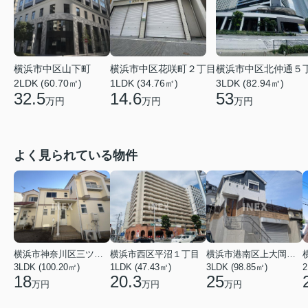
横浜市中区山下町
横浜市中区花咲町２丁目
横浜市中区北仲通５
2LDK (60.70㎡)
1LDK (34.76㎡)
3LDK (82.94㎡)
32.5
14.6
53
万円
万円
万円
よく見られている物件
横浜市神奈川区三ツ沢上町
横浜市西区平沼１丁目
横浜市港南区上大岡東２丁目
3LDK (100.20㎡)
1LDK (47.43㎡)
3LDK (98.85㎡)
18
20.3
25
万円
万円
万円