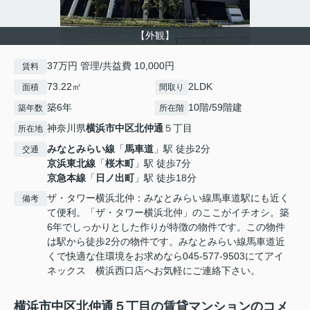
【外観】
37万円 管理/共益費 10,000円
賃料
73.22㎡
2LDK
面積
間取り
築6年
10階/59階建
築年数
所在階
神奈川県
横浜市中区
北仲通
５丁目
所在地
みなとみらい線
「
馬車道
」駅 徒歩2分
交通
京浜東北線
「
桜木町
」駅 徒歩7分
京急本線
「
日ノ出町
」駅 徒歩18分
ザ・タワー横浜北仲：みなとみらい線馬車道駅にも近く
備考
て便利。「ザ・タワー横浜北仲」のここがイチオシ。築
6年でしっかりとした作りが特徴の物件です。この物件
は駅から徒歩2分の物件です。みなとみらい線馬車道近
くで快適な住環境をお求めなら045-577-9503にてアイ
ネックス 横浜西口店へお気軽にご連絡下さい。
横浜市中区北仲通５丁目の賃貸マンションのコメ