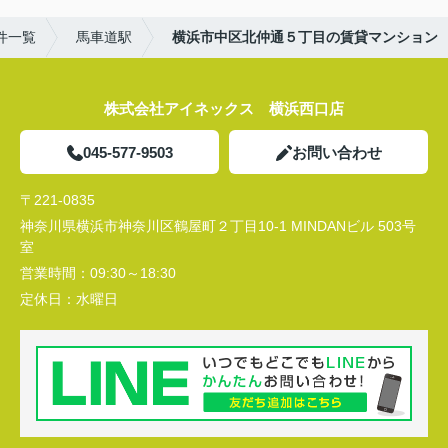
件一覧
馬車道駅
横浜市中区北仲通５丁目の賃貸マンション
株式会社アイネックス 横浜西口店
045-577-9503
お問い合わせ
〒221-0835
神奈川県横浜市神奈川区鶴屋町２丁目10-1 MINDANビル 503号
室
営業時間：
09:30～18:30
定休日：
水曜日