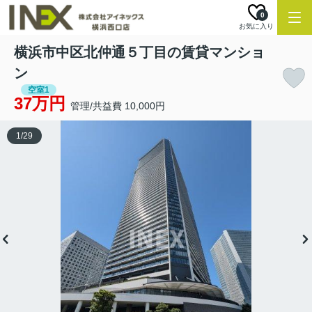
0
お気に入り
横浜市中区北仲通５丁目の賃貸マンショ
ン
空室1
37万円
管理/共益費 10,000円
1
/
29