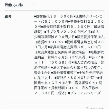
-
設備(その他)
■鍵交換代３３，０００円■退去時クリーンコ
備考
ート代５５，０００円■事務手数料２２，００
０円■退去時精算手数料５，５００円（最終請
求時）■リブクラブ２，２００円／月■ＳＢＩ
少額短期保険８００円／月■指定賃貸保証加入
（総賃料１００％）■賃料等引き落とし料３３
０円／月■家具家電撤去費用３８，５００円
（家具家電無し契約を希望の場合）■短期解約
違約金：賃料１ヶ月分（１年未満）■モバイル
ｗｉｆｉ（５０ＧＢ）付■法人契約の場合、普
通借相談可■法人で保証会社加入無しの場合、
敷金１か月■海外審査相談可■全物件先行契約
になります。■事務所・ＳＯＨＯ利用禁止■外
国籍の方：ＧＴＮ加入要（海外審査ＯＫ）初
回保証料：賃料総額１００％ 月次手数料
２，３３０円（税込）■プレミアムシリーズ