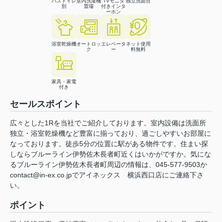
バストイレ
室内洗濯機
TVモニタ
独立洗面台
別
置場
付きインタ
ーホン
浴室乾燥機
オートロッ
エレベータ
ネット使用
ク
ー
料無料
家具・家電
付き
セールスポイント
広々とした1Rを当社でご紹介しております。室内設備は洗面所
独立・浴室乾燥機など豊富に揃っており、過ごしやすいお部屋に
なっております。徒歩5分の位置に駅がある物件です。住まい探
しならブルーライン伊勢佐木長者町近くはいかがですか。気にな
るブルーライン伊勢佐木長者町周辺の情報は、045-577-9503か
contact@in-ex.co.jpでアイネックス 横浜西口店にご連絡下さ
い。
ポイント