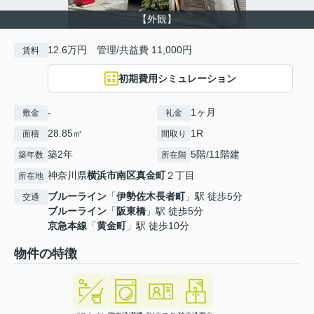
【外観】
12.6万円 管理/共益費 11,000円
賃料
初期費用シミュレーション
-
1ヶ月
敷金
礼金
28.85㎡
1R
面積
間取り
築2年
5階/11階建
築年数
所在階
神奈川県
横浜市南区
真金町
２丁目
所在地
ブルーライン
「
伊勢佐木長者町
」駅 徒歩5分
交通
ブルーライン
「
阪東橋
」駅 徒歩5分
京急本線
「
黄金町
」駅 徒歩10分
物件の特徴