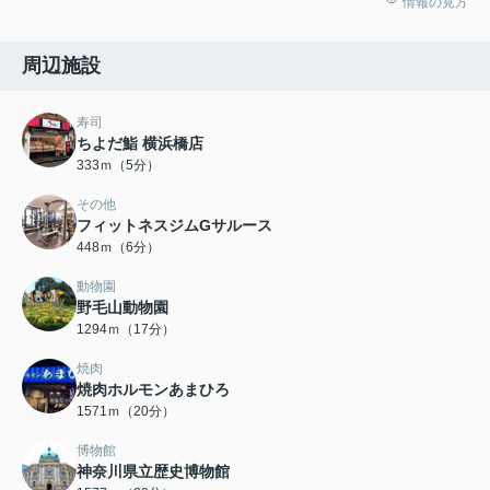
情報の見方
周辺施設
寿司
ちよだ鮨 横浜橋店
333ｍ（5分）
その他
フィットネスジムGサルース
448ｍ（6分）
動物園
野毛山動物園
1294ｍ（17分）
焼肉
焼肉ホルモンあまひろ
1571ｍ（20分）
博物館
神奈川県立歴史博物館