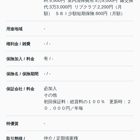
料:5,500円 室内清掃費用:5万5,000円 鍵交換
代:3万3,000円 リブクラブ:2,200円（月
額） ＳＢＩ少額短期保険:800円（月額）
-
用途地域
- / -
権利金 / 雑費
有 / -
保険加入 / 料金
- / -
保険名 / 保険期間
必加入
保証会社 / 料金
その他
初回保証料：総賃料の１００％ 更新時：２
０，０００円／年毎
-
特優賃
仲介 / 定期借家権
取引態様 /