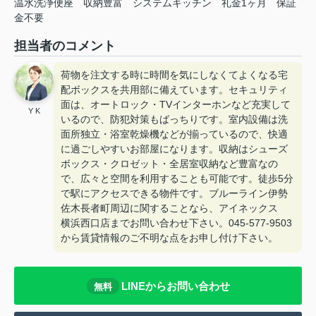
温水洗浄便座
収納豊富
システムキッチン
礼金1ヶ月
保証
金不要
担当者のコメント
荷物を注文する時に時間を気にしなくてよくなる宅
配ボックスを共用部に備えています。セキュリティ
面は、オートロック・TVインターホンなど充実して
Y K
いるので、防犯対策もばっちりです。室内設備は洗
面所独立・浴室乾燥機などが揃っているので、快適
に過ごしやすいお部屋になります。収納はシューズ
ボックス・クロゼット・全居室収納など豊富なの
で、広々と空間を利用することも可能です。徒歩5分
で駅にアクセスできる物件です。ブルーライン伊勢
佐木長者町周辺に関することなら、アイネックス
横浜西口店までお問い合わせ下さい。045-577-9503
から賃貸情報のご不明な点をお申し付け下さい。
LINEからお問い合わせ
無料