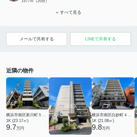
1577ｍ（20分）
すべて見る
メールで共有する
LINEで共有する
近隣の物件
横浜市南区白妙町４丁目
横浜市南区新川町５丁目
1K (21.08㎡)
1K (23.17㎡)
9.8
9.7
万円
万円