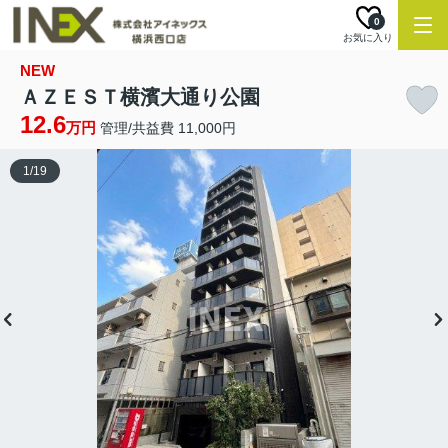
0
お気に入り
NEW
ＡＺＥＳＴ横濱大通り公園
12.6
万円
管理/共益費 11,000円
1
/
19