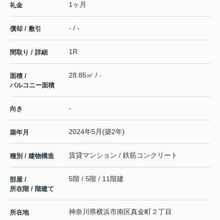
1ヶ月
礼金
- / -
償却 / 敷引
1R
間取り / 詳細
28.85㎡ / -
面積 /
バルコニー面積
-
向き
2024年5月(築2年)
築年月
賃貸マンション / 鉄筋コンクリート
種別 / 建物構造
5階 / 5階 / 11階建
部屋 /
所在階 / 階建て
神奈川県
横浜市南区
真金町
２丁目
所在地