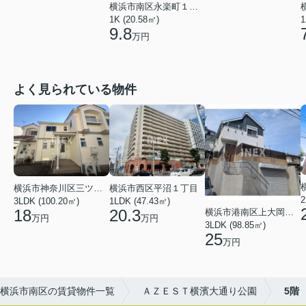
横浜市南区永楽町１丁目
1K (20.58㎡)
1
9.8
万円
よく見られている物件
横浜市西区平沼１丁目
横浜市神奈川区三ツ沢上町
1LDK (47.43㎡)
3LDK (100.20㎡)
20.3
18
横浜市港南区上大岡東２丁目
万円
万円
3LDK (98.85㎡)
25
万円
横浜市南区の賃貸物件一覧
ＡＺＥＳＴ横濱大通り公園
5階