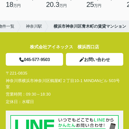
18
20.3
25
万円
万円
万円
物件一覧
神奈川駅
横浜市神奈川区青木町の賃貸マンション
株式会社アイネックス 横浜西口店
045-577-9503
お問い合わせ
〒221-0835
神奈川県横浜市神奈川区鶴屋町２丁目10-1 MINDANビル 503号
室
営業時間：
09:30～18:30
定休日：
水曜日