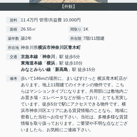
【外観】
11.4万円 管理/共益費 10,000円
賃料
26.55㎡
1K
面積
間取り
築2年
7階/11階建
築年数
所在階
神奈川県
横浜市神奈川区
青木町
所在地
京急本線
「
神奈川
」駅 徒歩5分
交通
東海道本線
「
横浜
」駅 徒歩10分
みなとみらい線
「
新高島
」駅 徒歩15分
歩いて146mの場所に、まいばすけっと 横浜青木町店が
備考
あります。地上11階建てのイチオシの物件です。こち
らはマンションタイプになります。共用部には敷地内ご
み置き場・エレベータなどが揃っており、とても充実し
ています。徒歩5分で駅にアクセスできる物件です。横
浜市神奈川区エリアにある賃貸情報のことなら、地域に
密着した当社へお任せ下さい。当社は、多種多様な賃貸
情報を取り扱っております。ご要望や不明な点などござ
いましたら、お気軽にご連絡下さい。