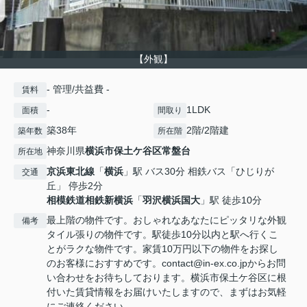
【外観】
- 管理/共益費 -
賃料
-
1LDK
面積
間取り
築38年
2階/2階建
築年数
所在階
神奈川県
横浜市保土ケ谷区
常盤台
所在地
京浜東北線
「
横浜
」駅 バス30分 相鉄バス「ひじりが
交通
丘」 停歩2分
相模鉄道相鉄新横浜
「
羽沢横浜国大
」駅 徒歩10分
最上階の物件です。おしゃれなあなたにピッタリな外観
備考
タイル張りの物件です。駅徒歩10分以内と駅へ行くこ
とがラクな物件です。家賃10万円以下の物件をお探し
のお客様におすすめです。contact@in-ex.co.jpからお問
い合わせをお待ちしております。横浜市保土ケ谷区に根
付いた賃貸情報をお届けいたしますので、まずはお気軽
にご連絡ください。