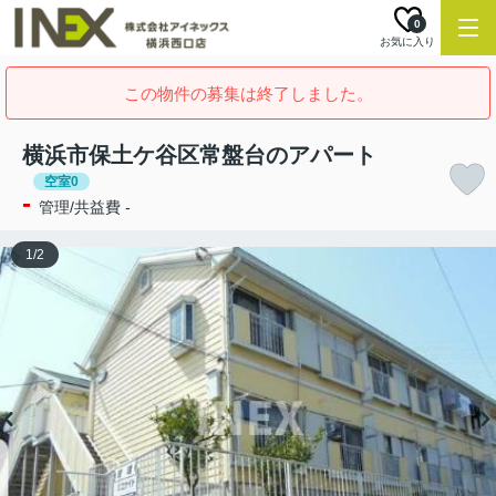
0
お気に入り
この物件の募集は終了しました。
横浜市保土ケ谷区常盤台のアパート
空室0
-
管理/共益費 -
1
/
2