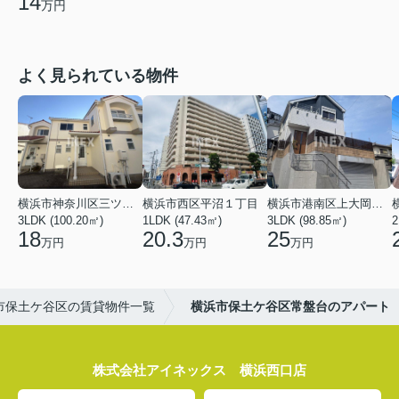
14
万円
よく見られている物件
横浜市神奈川区三ツ沢上町
横浜市西区平沼１丁目
横浜市港南区上大岡東２丁目
3LDK (100.20㎡)
1LDK (47.43㎡)
3LDK (98.85㎡)
18
20.3
25
万円
万円
万円
市保土ケ谷区の賃貸物件一覧
横浜市保土ケ谷区常盤台のアパート
株式会社アイネックス 横浜西口店