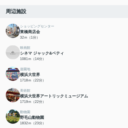
周辺施設
ショッピングセンター
東橋商店会
32ｍ（1分）
映画館
シネマ ジャック&ベティ
1081ｍ（14分）
遊園地
横浜大世界
1718ｍ（22分）
美術館
横浜大世界アートリックミュージアム
1719ｍ（22分）
動物園
野毛山動物園
1832ｍ（23分）