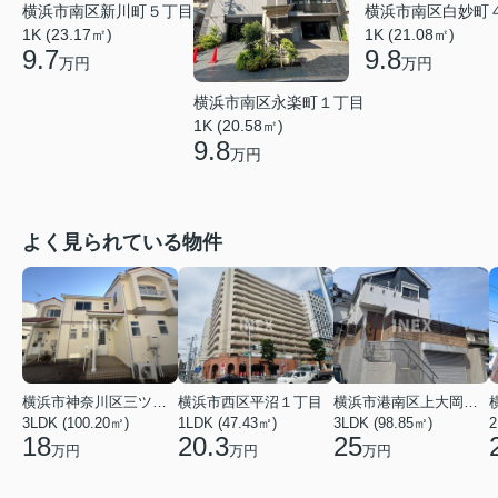
横浜市南区白妙町
横浜市南区新川町５丁目
1K (21.08㎡)
1K (23.17㎡)
9.8
9.7
万円
万円
横浜市南区永楽町１丁目
1K (20.58㎡)
9.8
万円
よく見られている物件
横浜市神奈川区三ツ沢上町
横浜市西区平沼１丁目
横浜市港南区上大岡東２丁目
3LDK (100.20㎡)
1LDK (47.43㎡)
3LDK (98.85㎡)
18
20.3
25
万円
万円
万円