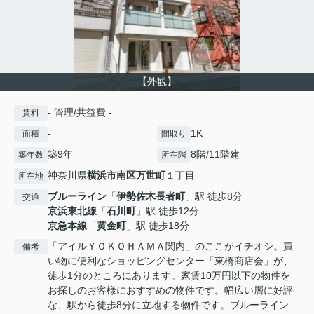
【外観】
- 管理/共益費 -
賃料
-
1K
面積
間取り
築9年
8階/11階建
築年数
所在階
神奈川県
横浜市南区
万世町
１丁目
所在地
ブルーライン
「
伊勢佐木長者町
」駅 徒歩8分
交通
京浜東北線
「
石川町
」駅 徒歩12分
京急本線
「
黄金町
」駅 徒歩18分
「アイルＹＯＫＯＨＡＭＡ関内」のここがイチオシ。買
備考
い物に便利なショッピングセンター「東橋商店会」が、
徒歩1分のところにあります。家賃10万円以下の物件を
お探しのお客様におすすめの物件です。幅広い層に好評
な、駅から徒歩8分に立地する物件です。ブルーライン