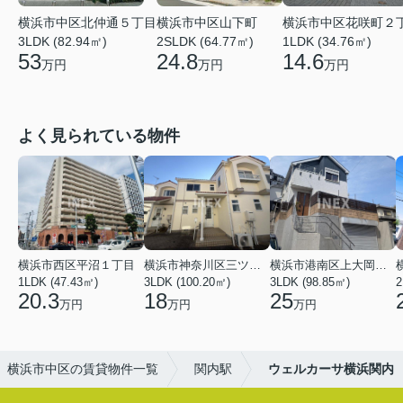
横浜市中区北仲通５丁目
横浜市中区花咲町２
横浜市中区山下町
3LDK (82.94㎡)
1LDK (34.76㎡)
2SLDK (64.77㎡)
53
14.6
24.8
万円
万円
万円
よく見られている物件
横浜市西区平沼１丁目
横浜市神奈川区三ツ沢上町
横浜市港南区上大岡東２丁目
1LDK (47.43㎡)
3LDK (100.20㎡)
3LDK (98.85㎡)
20.3
18
25
万円
万円
万円
横浜市中区の賃貸物件一覧
関内駅
ウェルカーサ横浜関内