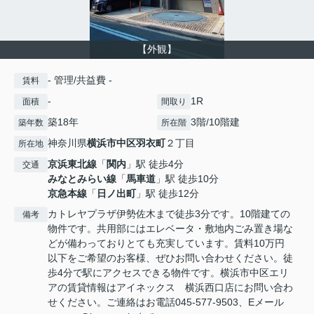
【外観】
- 管理/共益費 -
賃料
-
1R
面積
間取り
築18年
3階/10階建
築年数
所在階
神奈川県
横浜市中区
羽衣町
２丁目
所在地
京浜東北線
「
関内
」駅 徒歩4分
交通
みなとみらい線
「
馬車道
」駅 徒歩10分
京急本線
「
日ノ出町
」駅 徒歩12分
カトレヤプラザ伊勢佐木まで徒歩3分です。10階建ての
備考
物件です。共用部にはエレベータ・敷地内ごみ置き場な
どが備わっておりとても充実しています。賃料10万円
以下をご希望のお客様、ぜひお問い合わせください。徒
歩4分で駅にアクセスできる物件です。横浜市中区エリ
アの賃貸情報はアイネックス 横浜西口店にお問い合わ
せください。ご連絡はお電話045-577-9503、Eメール