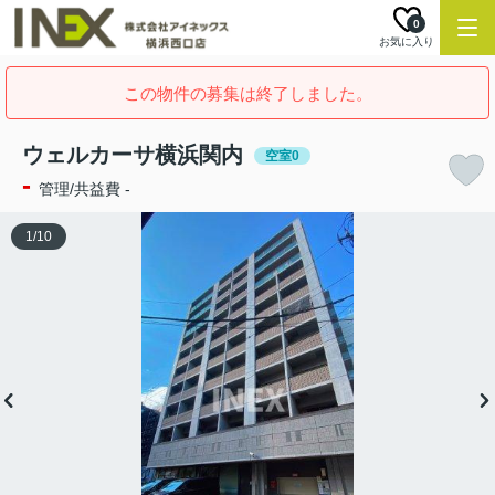
0
お気に入り
この物件の募集は終了しました。
ウェルカーサ横浜関内
空室0
-
管理/共益費 -
1
/
10