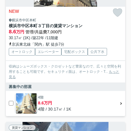
NEW
横浜市中区本町
横浜市中区本町３丁目の賃貸マンション
8.6
万円
管理/共益費7,000円
30.17㎡ (1K) /築22年 /11階建
京浜東北線「関内」駅 徒歩7分
オートロック
エレベーター
宅配ボックス
公共下水
収納はシューズボックス・クロゼットなど豊富なので、広々と空間を利
用することも可能です。セキュリティ面は、オートロック・T...
もっと
見る
募集中の部屋
4階
8.6万円
4階 / 30.17㎡ / 1K
賃貸マンション