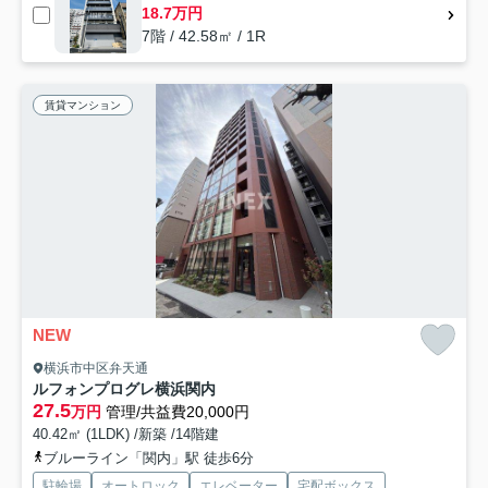
18.7万円
7階 / 42.58㎡ / 1R
賃貸マンション
NEW
横浜市中区弁天通
ルフォンプログレ横浜関内
27.5
万円
管理/共益費20,000円
40.42㎡ (1LDK) /新築 /14階建
ブルーライン「関内」駅 徒歩6分
駐輪場
オートロック
エレベーター
宅配ボックス