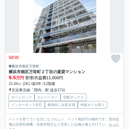
NEW
横浜市南区万世町
横浜市南区万世町２丁目の賃貸マンション
9.5
万円
管理/共益費11,000円
21.64㎡ (1K) /築3年 /11階建
京浜東北線「関内」駅 徒歩17分
オートロック
エレベーター
宅配ボックス
インターネット対応
敷地内ごみ置き場
外観タイル張り
ペットを育てている方にもうれしい、ペット相談可の物件です。室内設
備は浴室乾燥機・洗面所独立など充実した設備を備え付けてい...
もっと