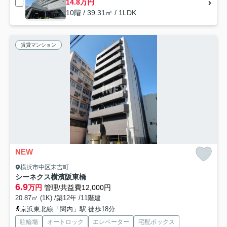
14.8万円
10階 / 39.31㎡ / 1LDK
賃貸マンション
NEW
横浜市中区末吉町
シーネクス横濱阪東橋
6.9
万円
管理/共益費12,000円
20.87㎡ (1K) /築12年 /11階建
京浜東北線「関内」駅 徒歩18分
駐輪場
オートロック
エレベーター
宅配ボックス