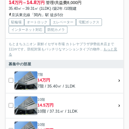
14
14.8
万円～
万円
管理/共益費8,000円
35.40㎡～39.31㎡ (1LDK) /築2年 /10階建
京浜東北線「関内」駅 徒歩5分
駐輪場
オートロック
エレベーター
宅配ボックス
インターネット対応
防犯カメラ
もとまちユニオン 新鮮イセザキ市場 カトレヤプラザ伊勢佐木店まで
111mです。防犯対策もバッチリなマンションタイプの物件...
もっと見
る
募集中の部屋
7階
14万円
7階 / 35.40㎡ / 1LDK
10階
14.5万円
10階 / 37.31㎡ / 1LDK
10階