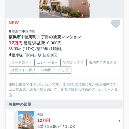
NEW
横浜市中区寿町
横浜市中区寿町１丁目の賃貸マンション
12
万円
管理/共益費10,000円
35.90㎡ (1LDK) /築22年 /11階建
根岸線「関内」駅 徒歩10分
オートロック
エレベーター
宅配ボックス
敷地内ごみ置き場
外観タイル張り
24時間ゴミ出し可
扇町公園まで徒歩5分と近いです。徒歩4分の位置に駅がある物件です。
ココ京浜東北線石川町近辺にて、新着情報をお求めの方、0...
もっと見
る
募集中の部屋
6階
12万円
6階 / 35.90㎡ / 1LDK