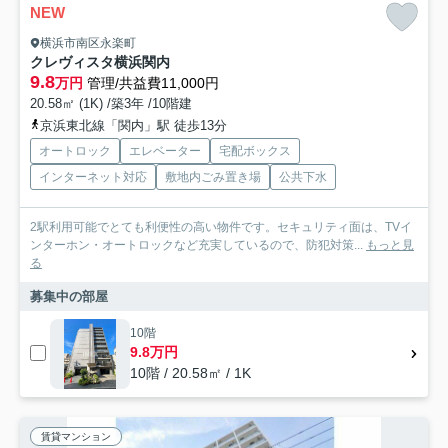
NEW
横浜市南区永楽町
クレヴィスタ横浜関内
9.8
万円
管理/共益費11,000円
20.58㎡ (1K) /築3年 /10階建
京浜東北線「関内」駅 徒歩13分
オートロック
エレベーター
宅配ボックス
インターネット対応
敷地内ごみ置き場
公共下水
2駅利用可能でとても利便性の高い物件です。セキュリティ面は、TVイ
ンターホン・オートロックなど充実しているので、防犯対策...
もっと見
る
募集中の部屋
10階
9.8万円
10階 / 20.58㎡ / 1K
賃貸マンション