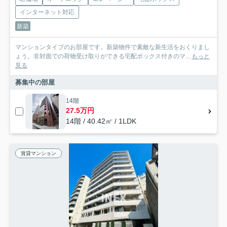
インターネット対応
新築
マンションタイプのお部屋です。新築物件で素敵な新生活をおくりまし
ょう。非対面での荷物受け取りができる宅配ボックス付きのマ...
もっと
見る
募集中の部屋
14階
27.5万円
14階 / 40.42㎡ / 1LDK
賃貸マンション