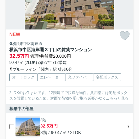
NEW
横浜市中区海岸通
横浜市中区海岸通３丁目の賃貸マンション
32.5
万円
管理/共益費20,000円
90.47㎡ (2LDK) /築27年 /12階建
ブルーライン「関内」駅 徒歩6分
オートロック
エレベーター
光ファイバー
宅配ボックス
2LDKのお住まいです。12階建てで快適な物件。共用部には宅配ボック
スを設置しているため、対面で荷物を受け取る必要がなく...
もっと見る
募集中の部屋
3階
32.5万円
3階 / 90.47㎡ / 2LDK