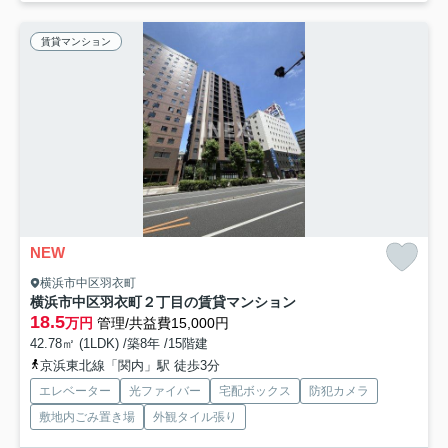
賃貸マンション
NEW
横浜市中区羽衣町
横浜市中区羽衣町２丁目の賃貸マンション
18.5
万円
管理/共益費15,000円
42.78㎡ (1LDK) /築8年 /15階建
京浜東北線「関内」駅 徒歩3分
エレベーター
光ファイバー
宅配ボックス
防犯カメラ
敷地内ごみ置き場
外観タイル張り