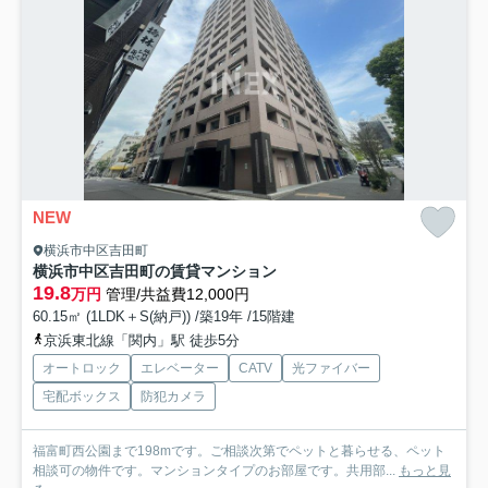
NEW
横浜市中区吉田町
横浜市中区吉田町の賃貸マンション
19.8
万円
管理/共益費12,000円
60.15㎡ (1LDK＋S(納戸)) /築19年 /15階建
京浜東北線「関内」駅 徒歩5分
オートロック
エレベーター
CATV
光ファイバー
宅配ボックス
防犯カメラ
福富町西公園まで198mです。ご相談次第でペットと暮らせる、ペット
相談可の物件です。マンションタイプのお部屋です。共用部...
もっと見