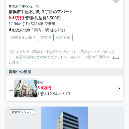
横浜市中区石川町
横浜市中区石川町３丁目のアパート
5.9
万円
管理/共益費3,500円
12.94㎡ (1R) /築14年 /2階建
京浜東北線「関内」駅 徒歩13分
外観タイル張り
好立地
公共下水
山手イタリア山庭園まで徒歩5分と近いです。収納はシューズボック
ス・全居室収納などが備え付けられているので、衣類や日用品の...
もっ
と見る
募集中の部屋
1階
5.9万円
1階 / 12.94㎡ / 1R
賃貸マンション