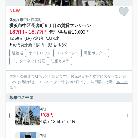
NEW
横浜市中区長者町
横浜市中区長者町５丁目の賃貸マンション
18
18.7
万円～
万円
管理/共益費15,000円
42.58㎡ (1R) /築1年 /10階建
京浜東北線「関内」駅 徒歩8分
駐輪場
オートロック
エレベーター
宅配ボックス
インターネット対応
防犯カメラ
大通り公園まで徒歩5分と近いです。お風呂が好きな方に欠かせない追
い炊き機能付き。エレベーター付きの物件です。共用部には宅...
もっと
見る
募集中の部屋
4階
18万円
4階 / 42.58㎡ / 1R
7階