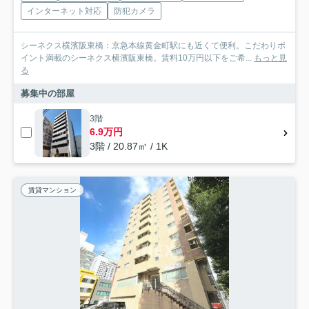
インターネット対応
防犯カメラ
シーネクス横濱阪東橋：京急本線黄金町駅にも近くて便利。こだわりポ
イント満載のシーネクス横濱阪東橋。賃料10万円以下をご希...
もっと見
る
募集中の部屋
3階
6.9万円
3階 / 20.87㎡ / 1K
賃貸マンション