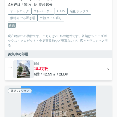
根岸線「関内」駅 徒歩10分
オートロック
エレベーター
CATV
宅配ボックス
敷地内ごみ置き場
外観タイル張り
新築
現在建築中の物件です。こちらは2LDKの物件です。収納はシューズボ
ックス・クロゼット・全居室収納など豊富なので、広々と空...
もっと見
る
募集中の部屋
6階
18.3万円
6階 / 42.59㎡ / 2LDK
賃貸マンション