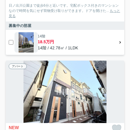
日ノ出川公園まで徒歩6分と近いです。宅配ボックス付きのマンション
なので時間を気にせず荷物受け取りができます。ドアを開けた...
もっと
見る
募集中の部屋
14階
18.5万円
14階 / 42.78㎡ / 1LDK
アパート
NEW