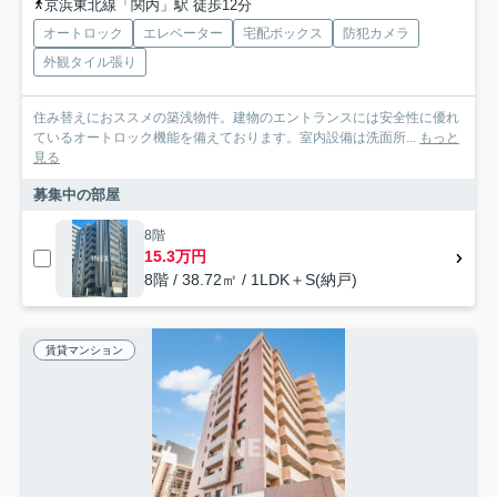
京浜東北線「関内」駅 徒歩12分
オートロック
エレベーター
宅配ボックス
防犯カメラ
外観タイル張り
住み替えにおススメの築浅物件。建物のエントランスには安全性に優れ
ているオートロック機能を備えております。室内設備は洗面所...
もっと
見る
募集中の部屋
8階
15.3万円
8階 / 38.72㎡ / 1LDK＋S(納戸)
賃貸マンション