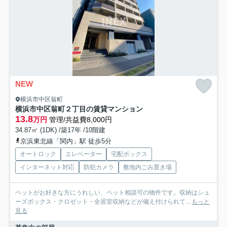
NEW
横浜市中区翁町
横浜市中区翁町２丁目の賃貸マンション
13.8
万円
管理/共益費8,000円
34.87㎡ (1DK) /築17年 /10階建
京浜東北線「関内」駅 徒歩5分
オートロック
エレベーター
宅配ボックス
インターネット対応
防犯カメラ
敷地内ごみ置き場
ペットがお好きな方にうれしい、ペット相談可の物件です。収納はシュ
ーズボックス・クロゼット・全居室収納などが備え付けられて...
もっと
見る