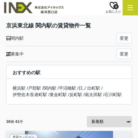
0
お気に入り
京浜東北線 関内駅の賃貸物件一覧
関内駅
変更
募集中
変更
おすすめの駅
横浜駅
/
戸部駅
/
関内駅
/
平沼橋駅
/
日ノ出町駅
/
伊勢佐木長者町駅
/
黄金町駅
/
反町駅
/
南太田駅
/
石川町駅
30
棟
41
件
賃貸マンション