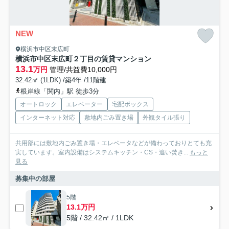
NEW
横浜市中区末広町
横浜市中区末広町２丁目の賃貸マンション
13.1
万円
管理/共益費10,000円
32.42㎡ (1LDK) /築4年 /11階建
根岸線「関内」駅 徒歩3分
オートロック
エレベーター
宅配ボックス
インターネット対応
敷地内ごみ置き場
外観タイル張り
共用部には敷地内ごみ置き場・エレベータなどが備わっておりとても充
実しています。室内設備はシステムキッチン・CS・追い焚き...
もっと
見る
募集中の部屋
5階
13.1万円
5階 / 32.42㎡ / 1LDK