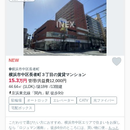
NEW
横浜市中区長者町
横浜市中区長者町３丁目の賃貸マンション
15.3
万円
管理/共益費12,000円
44.64㎡ (1LDK) /築18年 /13階建
京浜東北線「関内」駅 徒歩9分
駐輪場
オートロック
エレベーター
CATV
光ファイバー
宅配ボックス
こだわりで選びたい方におすすめ。横浜市中区エリアで住まいをお探し
なら「ロジュマン湘南」。徒歩6分のところには、買い物に便...
もっと