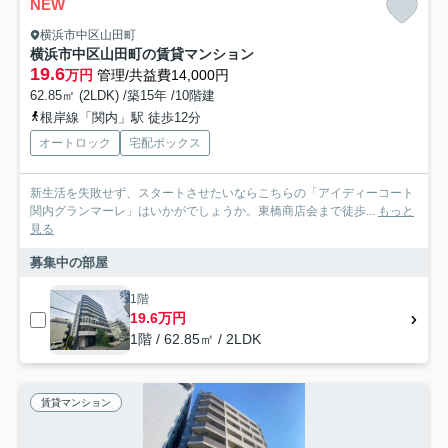
NEW
横浜市中区山田町
横浜市中区山田町の賃貸マンション
19.6
万円
管理/共益費14,000円
62.85㎡ (2LDK) /築15年 /10階建
根岸線「関内」駅 徒歩12分
オートロック
宅配ボックス
新生活を失敗せず、スタートさせたいならこちらの「アイディーコート
関内グランマーレ」はいかがでしょうか。東橋商店会まで徒歩...
もっと
見る
募集中の部屋
1階
19.6万円
1階 / 62.85㎡ / 2LDK
賃貸マンション