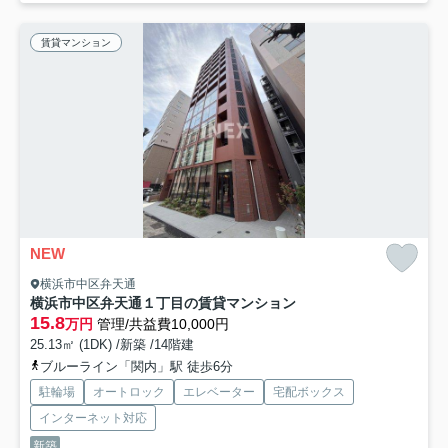
賃貸マンション
NEW
横浜市中区弁天通
横浜市中区弁天通１丁目の賃貸マンション
15.8
万円
管理/共益費10,000円
25.13㎡ (1DK) /新築 /14階建
ブルーライン「関内」駅 徒歩6分
駐輪場
オートロック
エレベーター
宅配ボックス
インターネット対応
新築