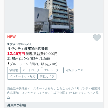
NEW
横浜市中区長者町
リヴシティ横濱関内弐番館
12.45
万円
管理/共益費10,000円
31.85㎡ (1LDK) /築6年 /11階建
ブルーライン「関内」駅 徒歩10分
駐輪場
オートロック
エレベーター
宅配ボックス
インターネット対応
防犯カメラ
新生活を失敗せず、スタートさせたいならこちらの「リヴシティ横濱関
内弐番館」はいかがでしょうか。牛坂下公園まで413mです...
もっと見
る
募集中の部屋