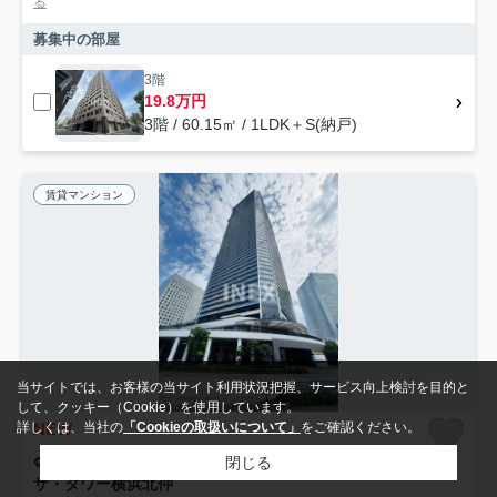
る
募集中の部屋
3階
19.8万円
3階 / 60.15㎡ / 1LDK＋S(納戸)
賃貸マンション
当サイトでは、お客様の当サイト利用状況把握、サービス向上検討を目的と
して、クッキー（Cookie）を使用しています。
NEW
詳しくは、当社の
「Cookieの取扱いについて」
をご確認ください。
閉じる
横浜市中区北仲通
ザ・タワー横浜北仲