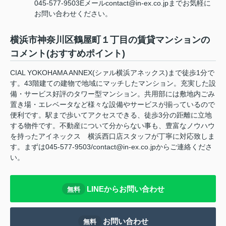
045-577-9503Eメールcontact@in-ex.co.jpまでお気軽に
お問い合わせください。
横浜市神奈川区鶴屋町１丁目の賃貸マンションの
コメント(おすすめポイント)
CIAL YOKOHAMA ANNEX(シァル横浜アネックス)まで徒歩1分で
す。43階建ての建物で地域にマッチしたマンション。充実した設
備・サービス好評のタワー型マンション。共用部には敷地内ごみ
置き場・エレベータなど様々な設備やサービスが揃っているので
便利です。駅まで歩いてアクセスできる、徒歩3分の距離に立地
する物件です。不動産について分からない事も、豊富なノウハウ
を持ったアイネックス 横浜西口店スタッフが丁寧に対応致しま
す。まずは045-577-9503/contact@in-ex.co.jpからご連絡くださ
い。
LINEからお問い合わせ
無料
お問い合わせ
無料