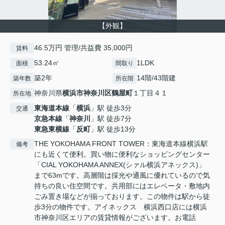
【外観】
46.5万円 管理/共益費 35,000円
賃料
53.24㎡
1LDK
面積
間取り
築2年
14階/43階建
築年数
所在階
神奈川県
横浜市神奈川区
鶴屋町
１丁目４１
所在地
東海道本線
「
横浜
」駅 徒歩3分
交通
京急本線
「
神奈川
」駅 徒歩7分
東急東横線
「
反町
」駅 徒歩13分
THE YOKOHAMA FRONT TOWER：東海道本線横浜駅
備考
にも近くて便利。買い物に便利なショッピングセンター
「CIAL YOKOHAMA ANNEX(シァル横浜アネックス)」
まで63mです。高層階は採光や通風に優れているので気
持ちの良い住空間です。共用部にはエレベータ・敷地内
ごみ置き場などが揃っております。この物件は駅から徒
歩3分の物件です。アイネックス 横浜西口店には横浜
市神奈川区エリアの賃貸情報がございます。お電話