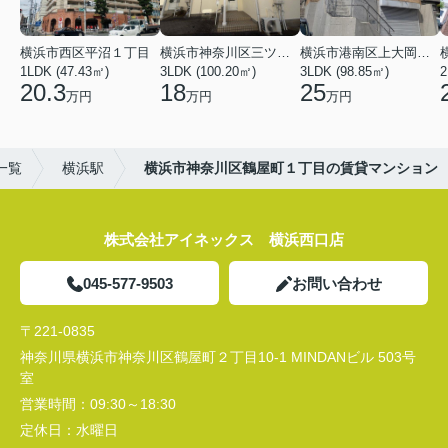
横浜市西区平沼１丁目
横浜市神奈川区三ツ沢上町
横浜市港南区上大岡東２丁目
1LDK (47.43㎡)
3LDK (100.20㎡)
3LDK (98.85㎡)
20.3
18
25
万円
万円
万円
一覧
横浜駅
横浜市神奈川区鶴屋町１丁目の賃貸マンション
株式会社アイネックス 横浜西口店
045-577-9503
お問い合わせ
〒221-0835
神奈川県横浜市神奈川区鶴屋町２丁目10-1 MINDANビル 503号
室
営業時間：
09:30～18:30
定休日：
水曜日