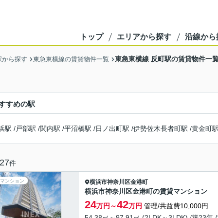
トップ
エリアから探す
沿線から
東急東横線 反町駅の賃貸物件一
駅から探す
東急東横線の賃貸物件一覧
すすめの駅
浜駅
/
戸部駅
/
関内駅
/
平沼橋駅
/
日ノ出町駅
/
伊勢佐木長者町駅
/
黄金町
27
件
マンション
横浜市神奈川区
金港町
横浜市神奈川区金港町の賃貸マンション
24
42
万円～
万円
管理/共益費10,000円
54.38㎡～97.91㎡ (2LDK～3LDK) /築23年 /