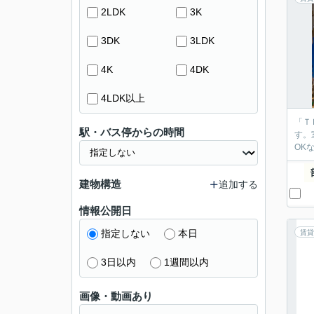
2LDK
3K
3DK
3LDK
4K
4DK
4LDK以上
「Ｔ
駅・バス停からの時間
す。
OK
建物構造
追加する
情報公開日
指定しない
本日
賃貸
3日以内
1週間以内
画像・動画あり