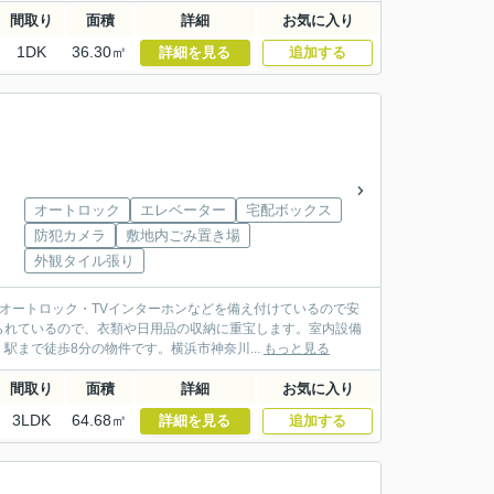
間取り
面積
詳細
お気に入り
1DK
36.30㎡
詳細を見る
追加する
オートロック
エレベーター
宅配ボックス
防犯カメラ
敷地内ごみ置き場
外観タイル張り
オートロック・TVインターホンなどを備え付けているので安
られているので、衣類や日用品の収納に重宝します。室内設備
まで徒歩8分の物件です。横浜市神奈川...
もっと見る
間取り
面積
詳細
お気に入り
3LDK
64.68㎡
詳細を見る
追加する