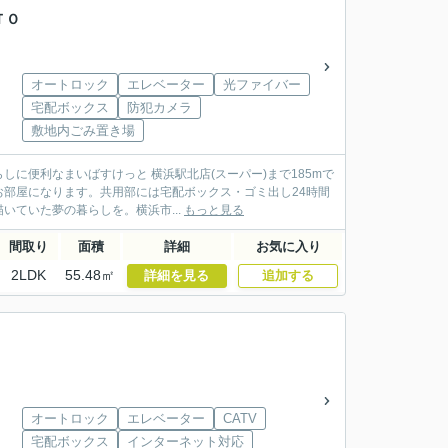
ＴＯ
オートロック
エレベーター
光ファイバー
宅配ボックス
防犯カメラ
敷地内ごみ置き場
に便利なまいばすけっと 横浜駅北店(スーパー)まで185mで
部屋になります。共用部には宅配ボックス・ゴミ出し24時間
いていた夢の暮らしを。横浜市...
もっと見る
間取り
面積
詳細
お気に入り
2LDK
55.48㎡
詳細を見る
追加する
オートロック
エレベーター
CATV
宅配ボックス
インターネット対応