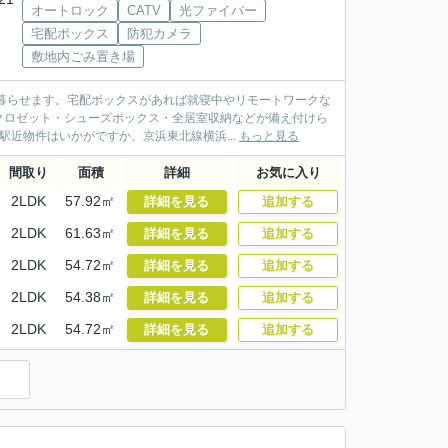
オートロック
CATV
光ファイバー
宅配ボックス
防犯カメラ
敷地内ごみ置き場
暮らせます。宅配ボックスがあれば就寝中やリモートワークな
クロゼット・シューズボックス・全居室収納などが備え付けら
近物件はいかがですか。京浜東北線横浜...
もっと見る
間取り
面積
詳細
お気に入り
2LDK
57.92㎡
詳細を見る
追加する
2LDK
61.63㎡
詳細を見る
追加する
2LDK
54.72㎡
詳細を見る
追加する
2LDK
54.38㎡
詳細を見る
追加する
2LDK
54.72㎡
詳細を見る
追加する