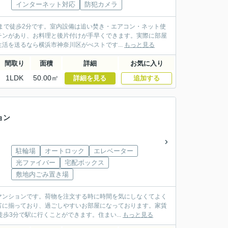
インターネット対応
防犯カメラ
まで徒歩2分です。室内設備は追い焚き・エアコン・ネット使
チンがあり、お料理と後片付けが手早くできます。実際に部屋
活を送るなら横浜市神奈川区がべストです...
もっと見る
間取り
面積
詳細
お気に入り
1LDK
50.00㎡
詳細を見る
追加する
ョン
駐輪場
オートロック
エレベーター
光ファイバー
宅配ボックス
敷地内ごみ置き場
マンションです。荷物を注文する時に時間を気にしなくてよく
富に揃っており、過ごしやすいお部屋になっております。家賃
歩3分で駅に行くことができます。住まい...
もっと見る