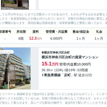
しても手が外せないときでも宅配ボックスがあるので、わざわざ手を止める必要な
ックス・全居室収納などが備え付けられているので、衣類や日用品の収納に重宝し
ック機能があります。室内設備は洗面化粧台・浴室乾燥機など豊富に揃っており、過
部屋番号
所在階
賃料
管理費・共益費
敷金/保証金
礼金
12.3
-
6階
6,000円
1ヶ月
1ヶ月
万円
マンション
横浜市神奈川区
台町
横浜市神奈川区台町の賃貸マンション
15.1
万円
管理/共益費10,000円
36.30㎡ (1DK) /築19年 /10階建
東急東横線
「
反町
」駅 徒歩12分
ミリーマート 鶴屋町店まで徒歩3分と近場にコンビニがあるのもポイント。インタ
配ボックスを設置しているため、対面で荷物を受け取らなくて済みます。セキュリテ
で安心して暮らせます。高ニーズな駅近の物件で、徒歩5分で駅に行くことができます