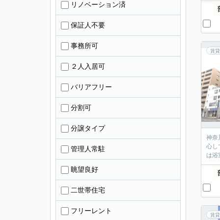
リノベーション済
保証人不要
事務所可
賃貸
２人入居可
バリアフリー
分割可
分譲タイプ
神奈
心し
管理人常駐
は浴
眺望良好
二世帯住宅
フリーレント
賃貸