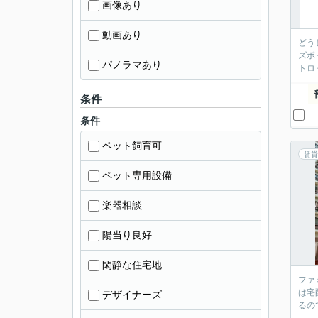
画像あり
動画あり
どう
ズボ
パノラマあり
トロ
条件
条件
ペット飼育可
賃貸
ペット専用設備
楽器相談
陽当り良好
閑静な住宅地
ファ
は宅
デザイナーズ
るの