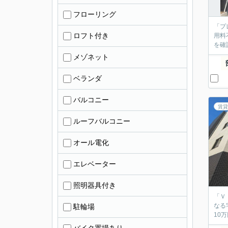
フローリング
「プ
ロフト付き
用料
を確
メゾネット
ベランダ
バルコニー
賃貸
ルーフバルコニー
オール電化
エレベーター
照明器具付き
「Ｖ
なる
駐輪場
10