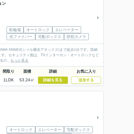
ョン
駐輪場
オートロック
エレベーター
光ファイバー
宅配ボックス
防犯カメラ
KOHAMA ANNEX(シァル横浜アネックス)まで徒歩1分です。収納
す。セキュリティ面は、TVインターホン・オートロックなど
の...
もっと見る
間取り
面積
詳細
お気に入り
1LDK
53.24㎡
詳細を見る
追加する
オートロック
エレベーター
宅配ボックス