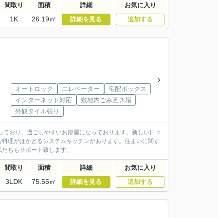
間取り
面積
詳細
お気に入り
1K
26.19㎡
詳細を見る
追加する
オートロック
エレベーター
宅配ボックス
インターネット対応
敷地内ごみ置き場
外観タイル張り
揃っており、過ごしやすいお部屋になっております。新しい日々
お料理がはかどるシステムキッチンがあります。住まいに関す
私たちもサポート致します。
間取り
面積
詳細
お気に入り
3LDK
75.55㎡
詳細を見る
追加する