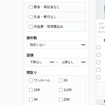
敷金・保証金なし
礼金・敷引なし
セキ
共益費・管理費込み
ど自
れて
築年数
面積
～
間取り
ワンルーム
1K
1DK
1LDK
2K
2DK
賃貸