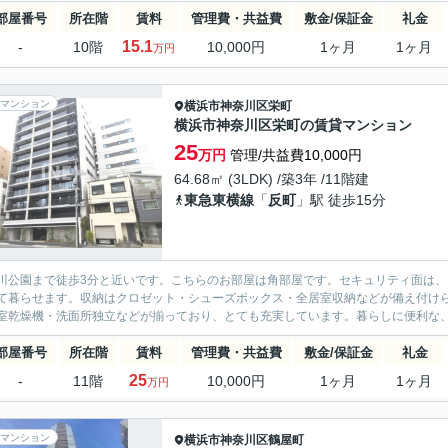
部屋番号
所在階
賃料
管理費・共益費
敷金/保証金
礼金
15.1
-
10階
10,000円
1ヶ月
1ヶ月
万円
マンション
横浜市神奈川区
栄町
横浜市神奈川区栄町の賃貸マンション
25
万円
管理/共益費10,000円
64.68㎡ (3LDK) /築3年 /11階建
東急東横線
「
反町
」駅 徒歩15分
川公園まで徒歩3分と近いです。こちらのお部屋は角部屋です。セキュリティ面は、
て暮らせます。収納はクロゼット・シューズボックス・全居室収納などが備え付け
室乾燥機・洗面所独立などが揃っており、とても充実しています。暮らしに便利な、駅
部屋番号
所在階
賃料
管理費・共益費
敷金/保証金
礼金
25
-
11階
10,000円
1ヶ月
1ヶ月
万円
マンション
横浜市神奈川区
鶴屋町