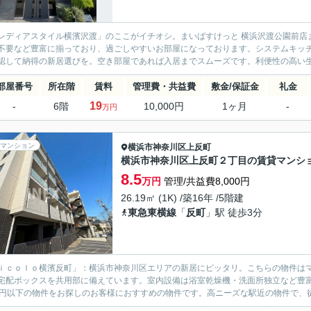
レディアスタイル横濱沢渡」のここがイチオシ。まいばすけっと 横浜沢渡公園前店
不要など豊富に揃っており、過ごしやすいお部屋になっております。システムキッ
認して納得の新居選びを。空き部屋であれば入居までスムーズです。利便性の高い生
部屋番号
所在階
賃料
管理費・共益費
敷金/保証金
礼金
19
-
6階
10,000円
1ヶ月
-
万円
マンション
横浜市神奈川区
上反町
横浜市神奈川区上反町２丁目の賃貸マンシ
8.5
万円
管理/共益費8,000円
26.19㎡ (1K) /築16年 /5階建
東急東横線
「
反町
」駅 徒歩3分
ｉｃｏｌｏ横濱反町」：横浜市神奈川区エリアの新居にピッタリ。こちらの物件は
宅配ボックスを共用部に備えています。室内設備は浴室乾燥機・洗面所独立など豊
万円以下の物件をお探しのお客様におすすめの物件です。高ニーズな駅近の物件で、徒