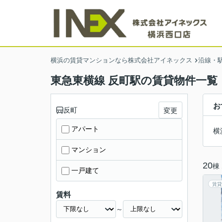
横浜の賃貸マンションなら株式会社アイネックス
沿線・
東急東横線 反町駅の賃貸物件一覧
お
反町
変更
アパート
横
マンション
20
棟
一戸建て
賃貸
賃料
～