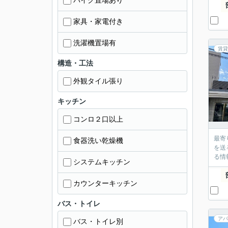
バイク置場あり
家具・家電付き
洗濯機置場有
賃貸
構造・工法
外観タイル張り
キッチン
コンロ２口以上
最寄
食器洗い乾燥機
を送
る情
システムキッチン
カウンターキッチン
バス・トイレ
アパ
バス・トイレ別