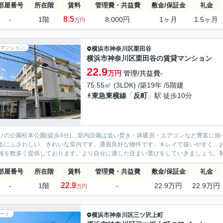
部屋番号
所在階
賃料
管理費・共益費
敷金/保証金
礼金
8.5
-
1階
8,000円
1ヶ月
1.5ヶ月
万円
マンション
横浜市神奈川区
栗田谷
横浜市神奈川区栗田谷の賃貸マンション
22.9
万円
管理/共益費-
75.55㎡ (3LDK) /築19年 /5階建
東急東横線
「
反町
」駅 徒歩10分
りの公園松本公園(徒歩4分)。室内設備は追い焚き・床暖房・エアコンなど豊富に
るにふさわしい、きれいな室内です。通風良好な物件です。キレイで扱いやすく、
報を数多く提供しております。より自分に適した住まい選びをしていきましょう。
部屋番号
所在階
賃料
管理費・共益費
敷金/保証金
礼金
22.9
-
1階
-
22.9万円
22.9万円
万円
ート
横浜市神奈川区
三ツ沢上町