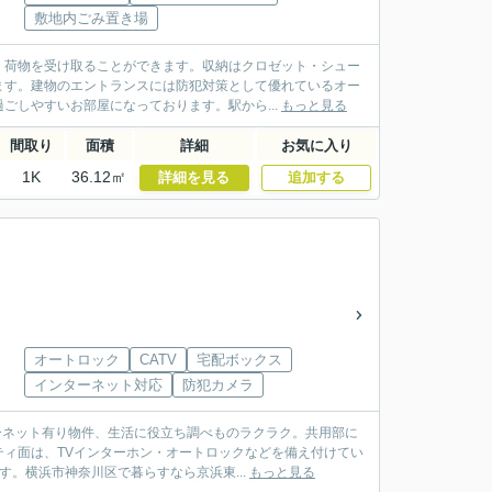
敷地内ごみ置き場
く荷物を受け取ることができます。収納はクロゼット・シュー
ます。建物のエントランスには防犯対策として優れているオー
ごしやすいお部屋になっております。駅から...
もっと見る
間取り
面積
詳細
お気に入り
1K
36.12㎡
詳細を見る
追加する
オートロック
CATV
宅配ボックス
インターネット対応
防犯カメラ
ーネット有り物件、生活に役立ち調べものラクラク。共用部に
ィ面は、TVインターホン・オートロックなどを備え付けてい
。横浜市神奈川区で暮らすなら京浜東...
もっと見る