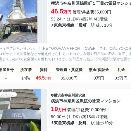
横浜市神奈川区鶴屋町１丁目の賃貸マンシ
46.5
万円
管理/共益費35,000円
53.24㎡ (1LDK) /築2年 /43階建
東急東横線
「
反町
」駅 徒歩13分
一度見ていただきたい、「THE YOKOHAMA FRONT TOWER」です。CIAL YO
ロゼット・玄関収納などが備え付けられているので、衣類や日用品の収納に重宝しま
置しているので安全面でも優れております。お部屋から徒歩3分の場所に駅が位置する
部屋番号
所在階
賃料
管理費・共益費
敷金/保証金
礼金
46.5
-
14階
35,000円
0万円
93万円
万円
マンション
横浜市神奈川区
沢渡
横浜市神奈川区沢渡の賃貸マンション
19
万円
管理/共益費10,000円
50.00㎡ (1LDK) /築16年 /7階建
東急東横線
「
反町
」駅 徒歩10分