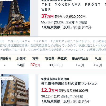
横浜市神奈川区
鶴屋町
ＴＨＥ ＹＯＫＯＨＡＭＡ ＦＲＯＮＴ 
ＷＥＲ
37
万円
管理/共益費30,000円
55.48㎡ (2LDK) /築2年 /43階建
東急東横線
「
反町
」駅 徒歩12分
ＨＥ ＹＯＫＯＨＡＭＡ ＦＲＯＮＴ ＴＯＷＥＲ」のここがイチオシ。日々の暮らし
室内設備は浴室乾燥機・食器洗乾燥機などが揃っているので、快適に過ごしやすいお
などが揃っております。この物件は駅から徒歩3分のマンションです。お客様の思い描
部屋番号
所在階
賃料
管理費・共益費
敷金/保証金
礼金
37
-
24階
30,000円
1ヶ月
1ヶ月
万円
マンション
横浜市神奈川区
台町
横浜市神奈川区台町の賃貸マンション
12.3
万円
管理/共益費6,000円
36.12㎡ (1K) /築18年 /7階建
東急東横線
「
反町
」駅 徒歩7分