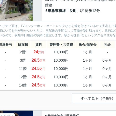
階建
東急東横線
「
反町
」駅 徒歩12分
ュリティ面は、TVインターホン・オートロックなどを備え付けているので安心して
宅にいても手が離せないときに、再配達の手間なしに荷物を受け取れます。収納は
いるので、衣類や日用品の収納に重宝します。駅から徒歩5分というアクセス良好な駅
部屋番号
所在階
賃料
管理費・共益費
敷金/保証金
礼金
24
-
2階
10,000円
1ヶ月
-
万円
26.5
-
3階
10,000円
1ヶ月
0ヶ月
万円
24.5
-
11階
10,000円
1ヶ月
0ヶ月
万円
24.5
-
12階
10,000円
1ヶ月
0ヶ月
万円
24.5
-
14階
10,000円
1ヶ月
0ヶ月
万円
すべて見る（全6件）
マンション