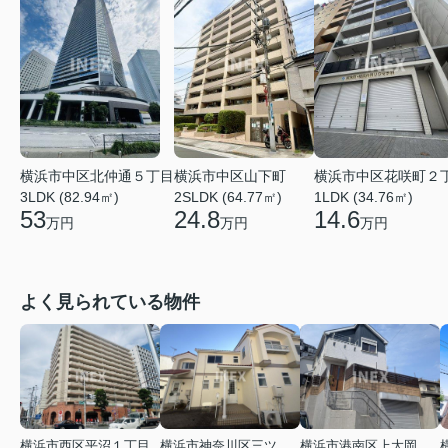
横浜市中区北仲通５丁目
横浜市中区花咲町２
横浜市中区山下町
3LDK (82.94㎡)
1LDK (34.76㎡)
2SLDK (64.77㎡)
53
14.6
24.8
万円
万円
万円
よく見られている物件
横浜市西区平沼１丁目
横浜市神奈川区三ツ沢上町
横浜市港南区上大岡東２丁目