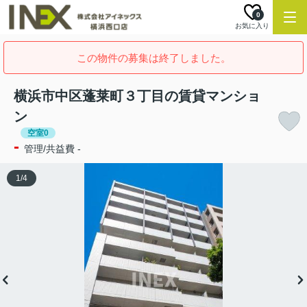
0
お気に入り
この物件の募集は終了しました。
横浜市中区蓬莱町３丁目の賃貸マンショ
ン
空室0
-
管理/共益費 -
1
/
4