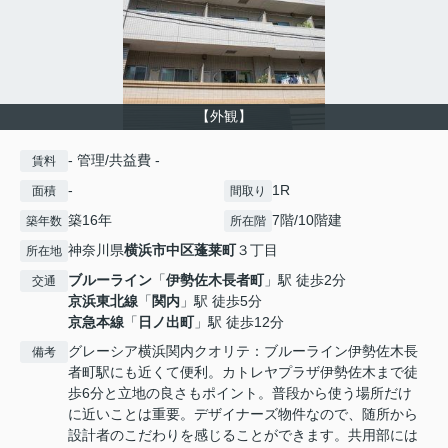
【外観】
- 管理/共益費 -
賃料
-
1R
面積
間取り
築16年
7階/10階建
築年数
所在階
神奈川県
横浜市中区
蓬莱町
３丁目
所在地
ブルーライン
「
伊勢佐木長者町
」駅 徒歩2分
交通
京浜東北線
「
関内
」駅 徒歩5分
京急本線
「
日ノ出町
」駅 徒歩12分
グレーシア横浜関内クオリテ：ブルーライン伊勢佐木長
備考
者町駅にも近くて便利。カトレヤプラザ伊勢佐木まで徒
歩6分と立地の良さもポイント。普段から使う場所だけ
に近いことは重要。デザイナーズ物件なので、随所から
設計者のこだわりを感じることができます。共用部には