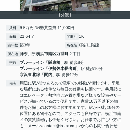
【外観】
9.5万円 管理/共益費 11,000円
賃料
21.64㎡
1K
面積
間取り
築3年
6階/11階建
築年数
所在階
神奈川県
横浜市南区
万世町
２丁目
所在地
ブルーライン
「
阪東橋
」駅 徒歩8分
交通
ブルーライン
「
伊勢佐木長者町
」駅 徒歩10分
京浜東北線
「
関内
」駅 徒歩17分
周辺に駅が2つあるので電車での移動が便利です。平坦
備考
な場所にある物件なら毎日の移動も快適です。共用部に
はエレベータ・敷地内ごみ置き場など様々な設備やサー
ビスが揃っているので便利です。家賃10万円以下の物
件をお探しのお客様におすすめです。駅から徒歩8分の
位置にある物件なので、アクセスも良好です。横浜市南
区の賃貸情報はお任せください。お仕事でお忙しい方に
も、メール<contact@in-ex.co.jp>からのお問い合わせ