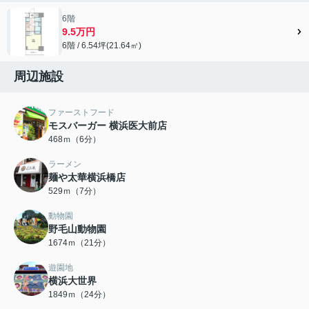
6階
9.5万円
6階 / 6.54坪(21.64㎡)
周辺施設
ファーストフード
モスバーガー 横浜医大前店
468ｍ（6分）
ラーメン
麺や太華横浜橋店
529ｍ（7分）
動物園
野毛山動物園
1674ｍ（21分）
遊園地
横浜大世界
1849ｍ（24分）