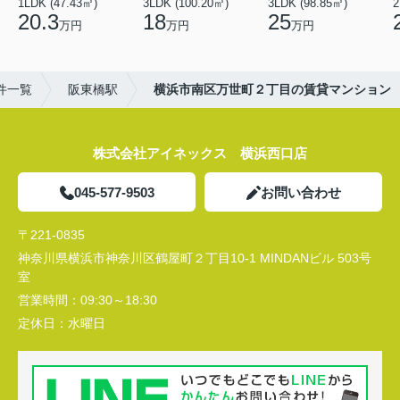
1LDK (47.43㎡)
3LDK (100.20㎡)
3LDK (98.85㎡)
20.3
18
25
万円
万円
万円
件一覧
阪東橋駅
横浜市南区万世町２丁目の賃貸マンション
株式会社アイネックス 横浜西口店
045-577-9503
お問い合わせ
〒221-0835
神奈川県横浜市神奈川区鶴屋町２丁目10-1 MINDANビル 503号
室
営業時間：
09:30～18:30
定休日：
水曜日