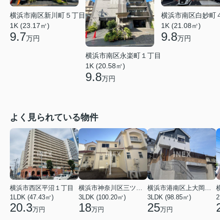
横浜市南区白妙町
横浜市南区新川町５丁目
1K (21.08㎡)
1K (23.17㎡)
9.8
9.7
万円
万円
横浜市南区永楽町１丁目
1K (20.58㎡)
9.8
万円
よく見られている物件
横浜市西区平沼１丁目
横浜市神奈川区三ツ沢上町
横浜市港南区上大岡東２丁目
1LDK (47.43㎡)
3LDK (100.20㎡)
3LDK (98.85㎡)
20.3
18
25
万円
万円
万円