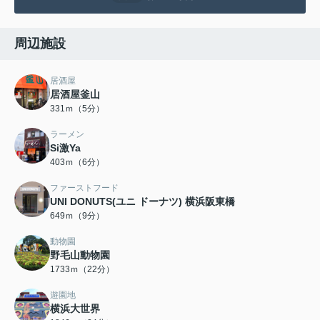
周辺施設
居酒屋
居酒屋釜山
331ｍ（5分）
ラーメン
Si激Ya
403ｍ（6分）
ファーストフード
UNI DONUTS(ユニ ドーナツ) 横浜阪東橋
649ｍ（9分）
動物園
野毛山動物園
1733ｍ（22分）
遊園地
横浜大世界