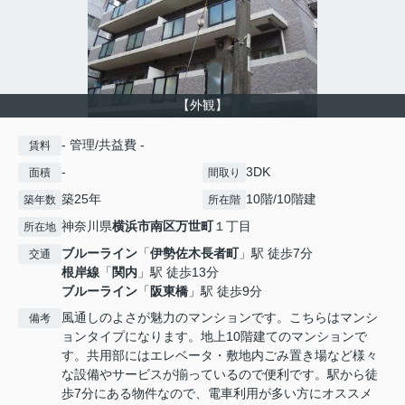
【外観】
- 管理/共益費 -
賃料
-
3DK
面積
間取り
築25年
10階/10階建
築年数
所在階
神奈川県
横浜市南区
万世町
１丁目
所在地
ブルーライン
「
伊勢佐木長者町
」駅 徒歩7分
交通
根岸線
「
関内
」駅 徒歩13分
ブルーライン
「
阪東橋
」駅 徒歩9分
風通しのよさが魅力のマンションです。こちらはマンシ
備考
ョンタイプになります。地上10階建てのマンションで
す。共用部にはエレベータ・敷地内ごみ置き場など様々
な設備やサービスが揃っているので便利です。駅から徒
歩7分にある物件なので、電車利用が多い方にオススメ