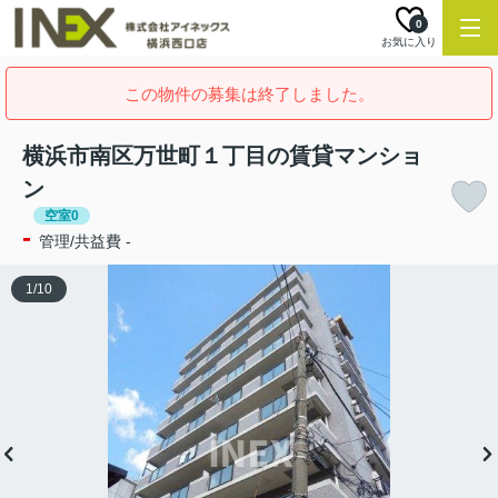
0
お気に入り
この物件の募集は終了しました。
横浜市南区万世町１丁目の賃貸マンショ
ン
空室0
-
管理/共益費 -
1
/
10