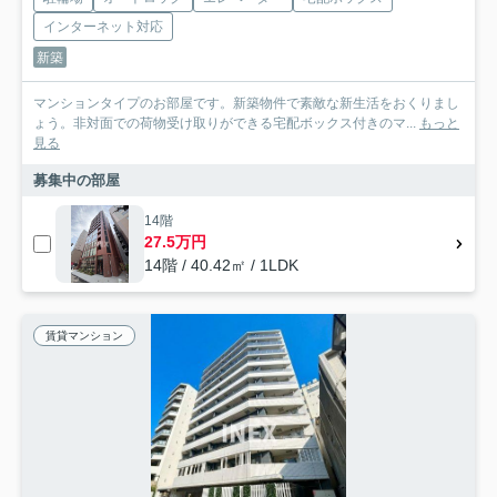
インターネット対応
新築
マンションタイプのお部屋です。新築物件で素敵な新生活をおくりまし
ょう。非対面での荷物受け取りができる宅配ボックス付きのマ...
もっと
見る
募集中の部屋
14階
27.5万円
14階 / 40.42㎡ / 1LDK
賃貸マンション