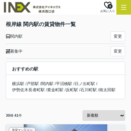
0
お気に入り
根岸線 関内駅の賃貸物件一覧
関内駅
変更
募集中
変更
おすすめの駅
横浜駅
/
戸部駅
/
関内駅
/
平沼橋駅
/
日ノ出町駅
/
伊勢佐木長者町駅
/
黄金町駅
/
反町駅
/
石川町駅
/
南太田駅
30
棟
41
件
賃貸マンション