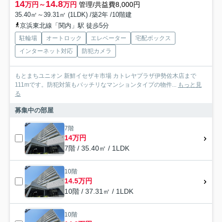
14
14.8
万円～
万円
管理/共益費8,000円
35.40㎡～39.31㎡ (1LDK) /築2年 /10階建
京浜東北線「関内」駅 徒歩5分
駐輪場
オートロック
エレベーター
宅配ボックス
インターネット対応
防犯カメラ
もとまちユニオン 新鮮イセザキ市場 カトレヤプラザ伊勢佐木店まで
111mです。防犯対策もバッチリなマンションタイプの物件...
もっと見
る
募集中の部屋
7階
14万円
7階 / 35.40㎡ / 1LDK
10階
14.5万円
10階 / 37.31㎡ / 1LDK
10階