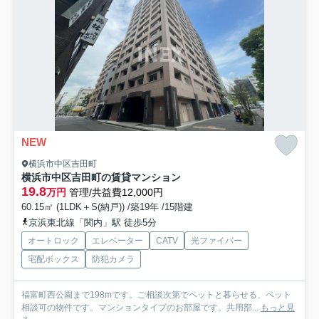
NEW
横浜市中区吉田町
横浜市中区吉田町の賃貸マンション
19.8
万円
管理/共益費12,000円
60.15㎡ (1LDK＋S(納戸)) /築19年 /15階建
京浜東北線「関内」駅 徒歩5分
オートロック
エレベーター
CATV
光ファイバー
宅配ボックス
防犯カメラ
福富町西公園まで198mです。ご相談次第でペットと暮らせる、ペット
相談可の物件です。マンションタイプのお部屋です。共用部...
もっと見