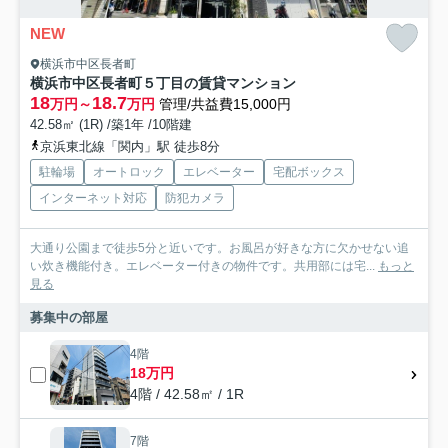
NEW
横浜市中区長者町
横浜市中区長者町５丁目の賃貸マンション
18
18.7
万円～
万円
管理/共益費15,000円
42.58㎡ (1R) /築1年 /10階建
京浜東北線「関内」駅 徒歩8分
駐輪場
オートロック
エレベーター
宅配ボックス
インターネット対応
防犯カメラ
大通り公園まで徒歩5分と近いです。お風呂が好きな方に欠かせない追
い炊き機能付き。エレベーター付きの物件です。共用部には宅...
もっと
見る
募集中の部屋
4階
18万円
4階 / 42.58㎡ / 1R
7階