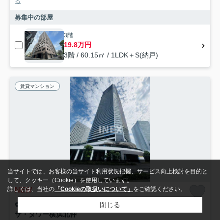
る
募集中の部屋
3階
19.8万円
3階 / 60.15㎡ / 1LDK＋S(納戸)
賃貸マンション
当サイトでは、お客様の当サイト利用状況把握、サービス向上検討を目的と
して、クッキー（Cookie）を使用しています。
NEW
詳しくは、当社の
「Cookieの取扱いについて」
をご確認ください。
閉じる
横浜市中区北仲通
ザ・タワー横浜北仲