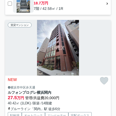
18.7万円
7階 / 42.58㎡ / 1R
賃貸マンション
NEW
横浜市中区弁天通
ルフォンプログレ横浜関内
27.5
万円
管理/共益費20,000円
40.42㎡ (1LDK) /新築 /14階建
ブルーライン「関内」駅 徒歩6分
駐輪場
オートロック
エレベーター
宅配ボックス