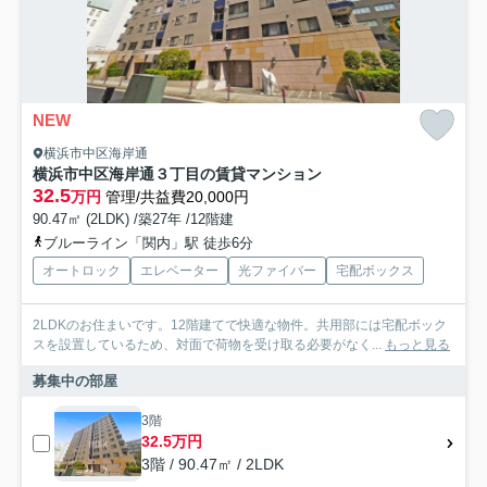
NEW
横浜市中区海岸通
横浜市中区海岸通３丁目の賃貸マンション
32.5
万円
管理/共益費20,000円
90.47㎡ (2LDK) /築27年 /12階建
ブルーライン「関内」駅 徒歩6分
オートロック
エレベーター
光ファイバー
宅配ボックス
2LDKのお住まいです。12階建てで快適な物件。共用部には宅配ボック
スを設置しているため、対面で荷物を受け取る必要がなく...
もっと見る
募集中の部屋
3階
32.5万円
3階 / 90.47㎡ / 2LDK