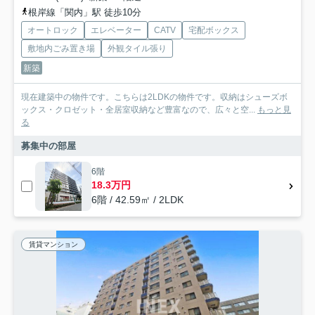
根岸線「関内」駅 徒歩10分
オートロック
エレベーター
CATV
宅配ボックス
敷地内ごみ置き場
外観タイル張り
新築
現在建築中の物件です。こちらは2LDKの物件です。収納はシューズボ
ックス・クロゼット・全居室収納など豊富なので、広々と空...
もっと見
る
募集中の部屋
6階
18.3万円
6階 / 42.59㎡ / 2LDK
賃貸マンション