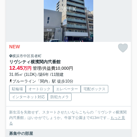
NEW
横浜市中区長者町
リヴシティ横濱関内弐番館
12.45
万円
管理/共益費10,000円
31.85㎡ (1LDK) /築6年 /11階建
ブルーライン「関内」駅 徒歩10分
駐輪場
オートロック
エレベーター
宅配ボックス
インターネット対応
防犯カメラ
新生活を失敗せず、スタートさせたいならこちらの「リヴシティ横濱関
内弐番館」はいかがでしょうか。牛坂下公園まで413mです...
もっと見
る
募集中の部屋