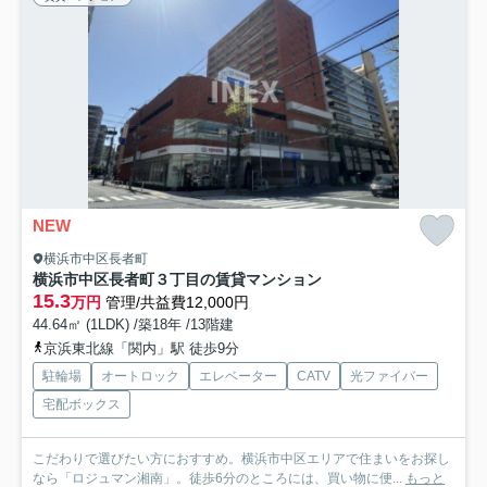
NEW
横浜市中区長者町
横浜市中区長者町３丁目の賃貸マンション
15.3
万円
管理/共益費12,000円
44.64㎡ (1LDK) /築18年 /13階建
京浜東北線「関内」駅 徒歩9分
駐輪場
オートロック
エレベーター
CATV
光ファイバー
宅配ボックス
こだわりで選びたい方におすすめ。横浜市中区エリアで住まいをお探し
なら「ロジュマン湘南」。徒歩6分のところには、買い物に便...
もっと