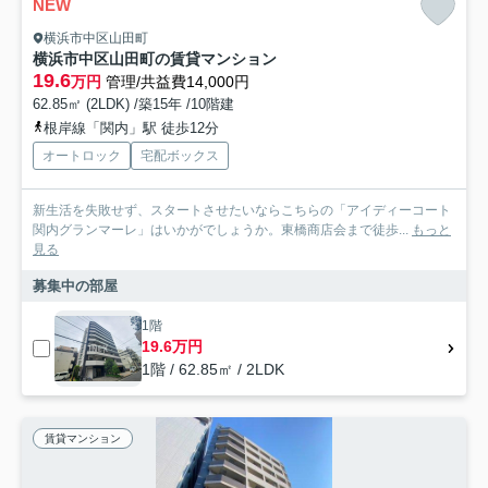
NEW
横浜市中区山田町
横浜市中区山田町の賃貸マンション
19.6
万円
管理/共益費14,000円
62.85㎡ (2LDK) /築15年 /10階建
根岸線「関内」駅 徒歩12分
オートロック
宅配ボックス
新生活を失敗せず、スタートさせたいならこちらの「アイディーコート
関内グランマーレ」はいかがでしょうか。東橋商店会まで徒歩...
もっと
見る
募集中の部屋
1階
19.6万円
1階 / 62.85㎡ / 2LDK
賃貸マンション