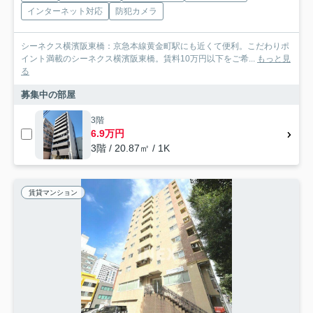
インターネット対応
防犯カメラ
シーネクス横濱阪東橋：京急本線黄金町駅にも近くて便利。こだわりポ
イント満載のシーネクス横濱阪東橋。賃料10万円以下をご希...
もっと見
る
募集中の部屋
3階
6.9万円
3階 / 20.87㎡ / 1K
賃貸マンション