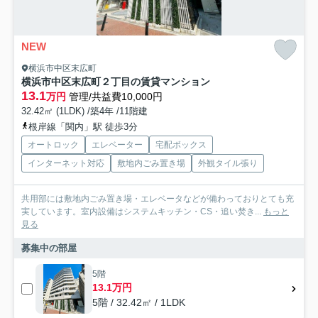
NEW
横浜市中区末広町
横浜市中区末広町２丁目の賃貸マンション
13.1
万円
管理/共益費10,000円
32.42㎡ (1LDK) /築4年 /11階建
根岸線「関内」駅 徒歩3分
オートロック
エレベーター
宅配ボックス
インターネット対応
敷地内ごみ置き場
外観タイル張り
共用部には敷地内ごみ置き場・エレベータなどが備わっておりとても充
実しています。室内設備はシステムキッチン・CS・追い焚き...
もっと
見る
募集中の部屋
5階
13.1万円
5階 / 32.42㎡ / 1LDK