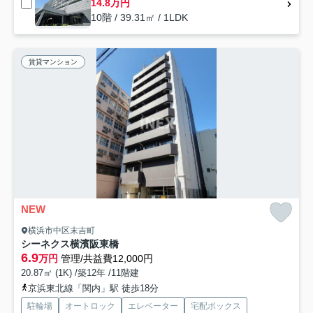
14.8万円
10階 / 39.31㎡ / 1LDK
賃貸マンション
NEW
横浜市中区末吉町
シーネクス横濱阪東橋
6.9
万円
管理/共益費12,000円
20.87㎡ (1K) /築12年 /11階建
京浜東北線「関内」駅 徒歩18分
駐輪場
オートロック
エレベーター
宅配ボックス