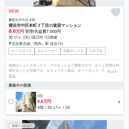
NEW
横浜市中区本町
横浜市中区本町３丁目の賃貸マンション
8.6
万円
管理/共益費7,000円
30.17㎡ (1K) /築22年 /11階建
京浜東北線「関内」駅 徒歩7分
オートロック
エレベーター
宅配ボックス
公共下水
収納はシューズボックス・クロゼットなど豊富なので、広々と空間を利
用することも可能です。セキュリティ面は、オートロック・T...
もっと
見る
募集中の部屋
4階
8.6万円
4階 / 30.17㎡ / 1K
賃貸マンション