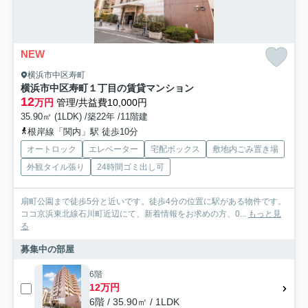
NEW
横浜市中区寿町
横浜市中区寿町１丁目の賃貸マンション
12
万円
管理/共益費10,000円
35.90㎡ (1LDK) /築22年 /11階建
根岸線「関内」駅 徒歩10分
オートロック
エレベーター
宅配ボックス
敷地内ごみ置き場
外観タイル張り
24時間ゴミ出し可
扇町公園まで徒歩5分と近いです。徒歩4分の位置に駅がある物件です。
ココ京浜東北線石川町近辺にて、新着情報をお求めの方、0...
もっと見
る
募集中の部屋
6階
12万円
6階 / 35.90㎡ / 1LDK