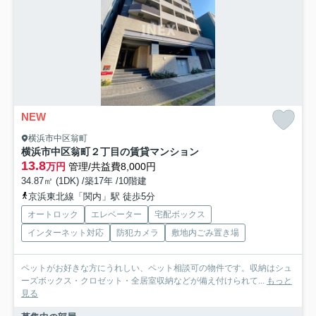
NEW
横浜市中区翁町
横浜市中区翁町２丁目の賃貸マンション
13.8
万円
管理/共益費8,000円
34.87㎡ (1DK) /築17年 /10階建
京浜東北線「関内」駅 徒歩5分
オートロック
エレベーター
宅配ボックス
インターネット対応
防犯カメラ
敷地内ごみ置き場
ペットがお好きな方にうれしい、ペット相談可の物件です。収納はシュ
ーズボックス・クロゼット・全居室収納などが備え付けられて...
もっと
見る