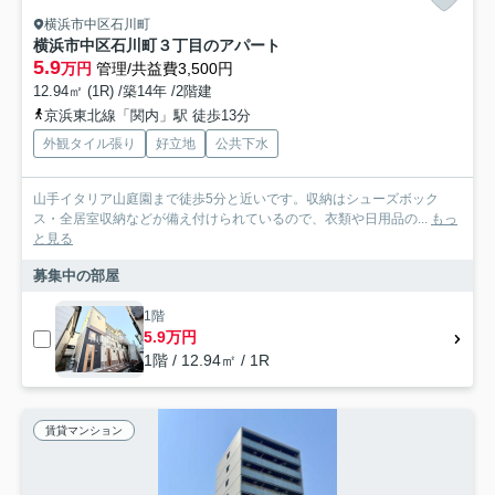
横浜市中区石川町
横浜市中区石川町３丁目のアパート
5.9
万円
管理/共益費3,500円
12.94㎡ (1R) /築14年 /2階建
京浜東北線「関内」駅 徒歩13分
外観タイル張り
好立地
公共下水
山手イタリア山庭園まで徒歩5分と近いです。収納はシューズボック
ス・全居室収納などが備え付けられているので、衣類や日用品の...
もっ
と見る
募集中の部屋
1階
5.9万円
1階 / 12.94㎡ / 1R
賃貸マンション