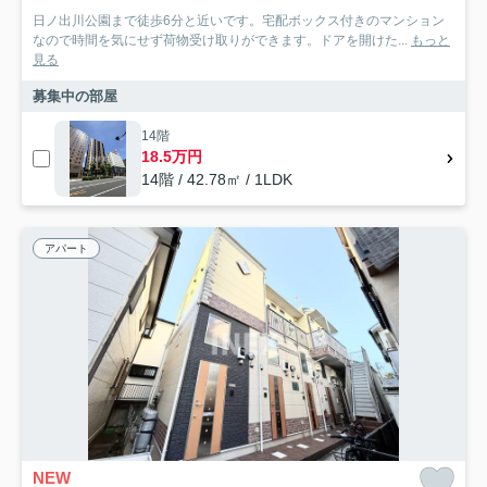
日ノ出川公園まで徒歩6分と近いです。宅配ボックス付きのマンション
なので時間を気にせず荷物受け取りができます。ドアを開けた...
もっと
見る
募集中の部屋
14階
18.5万円
14階 / 42.78㎡ / 1LDK
アパート
NEW