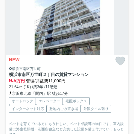
NEW
横浜市南区万世町
横浜市南区万世町２丁目の賃貸マンション
9.5
万円
管理/共益費11,000円
21.64㎡ (1K) /築3年 /11階建
京浜東北線「関内」駅 徒歩17分
オートロック
エレベーター
宅配ボックス
インターネット対応
敷地内ごみ置き場
外観タイル張り
ペットを育てている方にもうれしい、ペット相談可の物件です。室内設
備は浴室乾燥機・洗面所独立など充実した設備を備え付けてい...
もっと