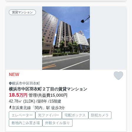
賃貸マンション
NEW
横浜市中区羽衣町
横浜市中区羽衣町２丁目の賃貸マンション
18.5
万円
管理/共益費15,000円
42.78㎡ (1LDK) /築8年 /15階建
京浜東北線「関内」駅 徒歩3分
エレベーター
光ファイバー
宅配ボックス
防犯カメラ
敷地内ごみ置き場
外観タイル張り