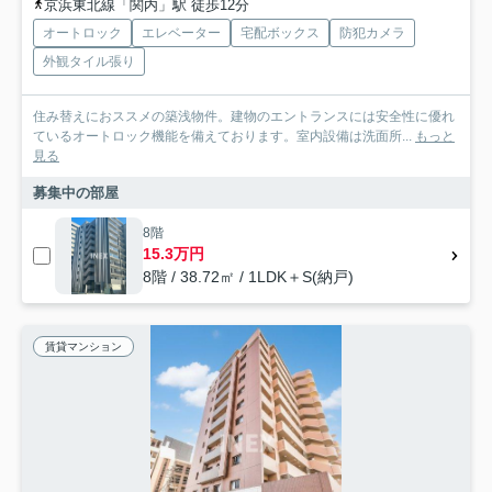
京浜東北線「関内」駅 徒歩12分
オートロック
エレベーター
宅配ボックス
防犯カメラ
外観タイル張り
住み替えにおススメの築浅物件。建物のエントランスには安全性に優れ
ているオートロック機能を備えております。室内設備は洗面所...
もっと
見る
募集中の部屋
8階
15.3万円
8階 / 38.72㎡ / 1LDK＋S(納戸)
賃貸マンション