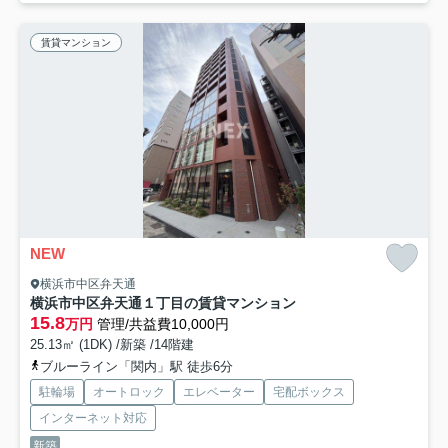
賃貸マンション
NEW
横浜市中区弁天通
横浜市中区弁天通１丁目の賃貸マンション
15.8
万円
管理/共益費10,000円
25.13㎡ (1DK) /新築 /14階建
ブルーライン「関内」駅 徒歩6分
駐輪場
オートロック
エレベーター
宅配ボックス
インターネット対応
新築