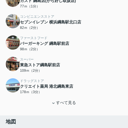
ガスト 綱島店(から好し取扱店)
77ｍ（1分）
コンビニエンスストア
セブンイレブン 横浜綱島駅北口店
82ｍ（2分）
ファーストフード
バーガーキング 綱島駅前店
98ｍ（2分）
スーパー
東急ストア綱島駅前店
109ｍ（2分）
ドラッグストア
クリエイト薬局 港北綱島東店
178ｍ（3分）
すべて見る
地図