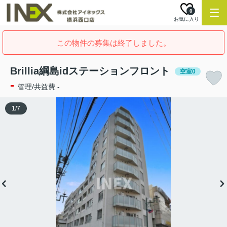
0
お気に入り
この物件の募集は終了しました。
Brillia綱島idステーションフロント
空室0
-
管理/共益費 -
1
/
7