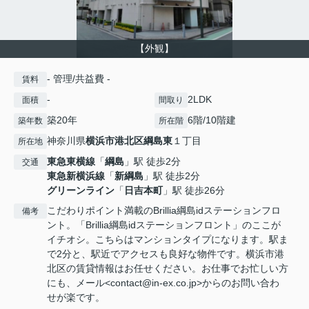
【外観】
- 管理/共益費 -
賃料
-
2LDK
面積
間取り
築20年
6階/10階建
築年数
所在階
神奈川県
横浜市港北区
綱島東
１丁目
所在地
東急東横線
「
綱島
」駅 徒歩2分
交通
東急新横浜線
「
新綱島
」駅 徒歩2分
グリーンライン
「
日吉本町
」駅 徒歩26分
こだわりポイント満載のBrillia綱島idステーションフロ
備考
ント。「Brillia綱島idステーションフロント」のここが
イチオシ。こちらはマンションタイプになります。駅ま
で2分と、駅近でアクセスも良好な物件です。横浜市港
北区の賃貸情報はお任せください。お仕事でお忙しい方
にも、メール<contact@in-ex.co.jp>からのお問い合わ
せが楽です。