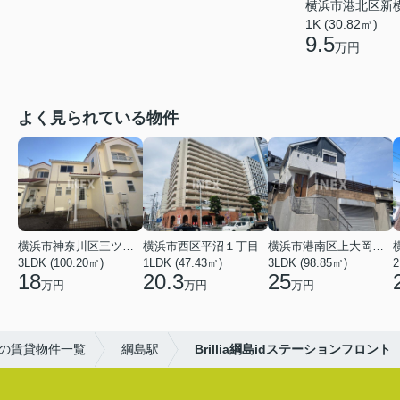
横浜市港北区新
1K (30.82㎡)
9.5
万円
よく見られている物件
横浜市神奈川区三ツ沢上町
横浜市西区平沼１丁目
横浜市港南区上大岡東２丁目
3LDK (100.20㎡)
1LDK (47.43㎡)
3LDK (98.85㎡)
18
20.3
25
万円
万円
万円
の賃貸物件一覧
綱島駅
Brillia綱島idステーションフロント