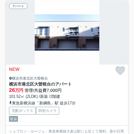
アパート
NEW
横浜市港北区大曽根台
横浜市港北区大曽根台のアパート
26
万円
管理/共益費7,000円
101.52㎡ (2LDK) /新築 /2階建
東急新横浜線「新綱島」駅 徒歩17分
宅配ボックス
防犯カメラ
新築
シェブロン・ルージュ：東急東横線大倉山駅にも近くて便利。薬や日用