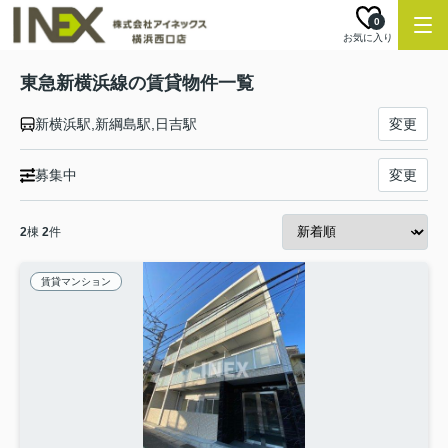
0
お気に入り
東急新横浜線の賃貸物件一覧
新横浜駅,新綱島駅,日吉駅
変更
募集中
変更
2
棟
2
件
賃貸マンション