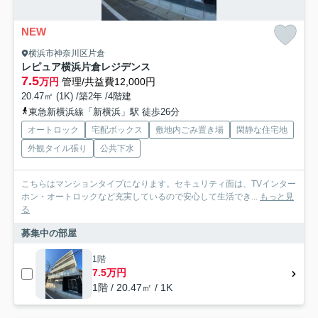
NEW
横浜市神奈川区片倉
レピュア横浜片倉レジデンス
7.5
万円
管理/共益費12,000円
20.47㎡ (1K) /築2年 /4階建
東急新横浜線「新横浜」駅 徒歩26分
オートロック
宅配ボックス
敷地内ごみ置き場
閑静な住宅地
外観タイル張り
公共下水
こちらはマンションタイプになります。セキュリティ面は、TVインター
ホン・オートロックなど充実しているので安心して生活でき...
もっと見
る
募集中の部屋
1階
7.5万円
1階 / 20.47㎡ / 1K