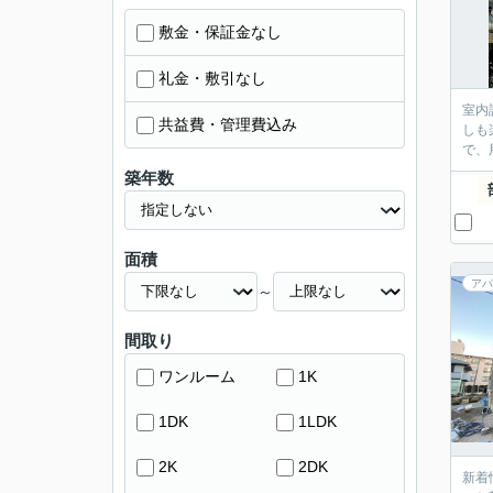
敷金・保証金なし
礼金・敷引なし
室内
共益費・管理費込み
しも
で、
築年数
面積
アパ
～
間取り
ワンルーム
1K
1DK
1LDK
2K
2DK
新着