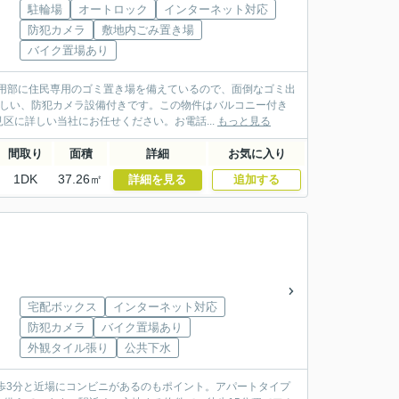
駐輪場
オートロック
インターネット対応
防犯カメラ
敷地内ごみ置き場
バイク置場あり
用部に住民専用のゴミ置き場を備えているので、面倒なゴミ出
嬉しい、防犯カメラ設備付きです。この物件はバルコニー付き
区に詳しい当社にお任せください。お電話...
もっと見る
間取り
面積
詳細
お気に入り
1DK
37.26㎡
詳細を見る
追加する
宅配ボックス
インターネット対応
防犯カメラ
バイク置場あり
外観タイル張り
公共下水
歩3分と近場にコンビニがあるのもポイント。アパートタイプ