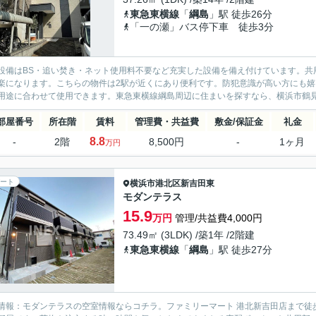
東急東横線
「
綱島
」駅 徒歩26分
「一の瀬」バス停下車 徒歩3分
設備はBS・追い焚き・ネット使用料不要など充実した設備を備え付けています。共
楽になります。こちらの物件は2駅が近くにあり便利です。防犯意識が高い方にも
用途に合わせて使用できます。東急東横線綱島周辺に住まいを探すなら、横浜市鶴見
部屋番号
所在階
賃料
管理費・共益費
敷金/保証金
礼金
8.8
-
2階
8,500円
-
1ヶ月
万円
ート
横浜市港北区
新吉田東
モダンテラス
15.9
万円
管理/共益費4,000円
73.49㎡ (3LDK) /築1年 /2階建
東急東横線
「
綱島
」駅 徒歩27分
情報：モダンテラスの空室情報ならコチラ。ファミリーマート 港北新吉田店まで徒