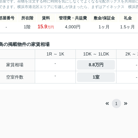
部屋です。荷物を注文する時に時間を気にしなくてよくなる宅配ボックスを共用部に
できます。横浜市港北区エリアに引越しが決まったら、まずはアイネックス 横浜西口
部屋番号
所在階
賃料
管理費・共益費
敷金/保証金
礼金
15.9
-
1階
4,000円
1ヶ月
1.5ヶ月
万円
島の掲載物件の家賃相場
1R ～ 1K
1DK ～ 1LDK
2K ～ 
-
家賃相場
8.8万円
-
-
空室件数
1室
-
1