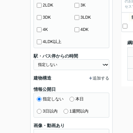
のお
2LDK
3K
セス
3DK
3LDK
4K
4DK
4LDK以上
綱
駅・バス停からの時間
建物構造
追加する
情報公開日
指定しない
本日
3日以内
1週間以内
画像・動画あり