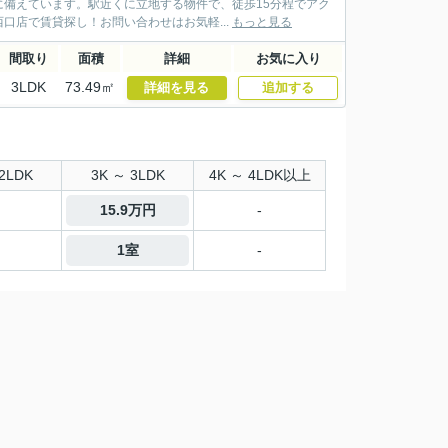
備えています。駅近くに立地する物件で、徒歩15分程でアク
店で賃貸探し！お問い合わせはお気軽...
もっと見る
間取り
面積
詳細
お気に入り
3LDK
73.49㎡
詳細を見る
追加する
2LDK
3K ～ 3LDK
4K ～ 4LDK以上
15.9万円
-
1室
-