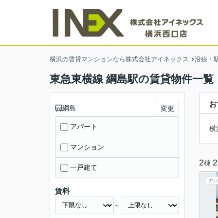
横浜の賃貸マンションなら株式会社アイネックス
沿線・
東急東横線 綱島駅の賃貸物件一覧
お
綱島
変更
アパート
横
マンション
2
2
棟
一戸建て
アパ
賃料
～