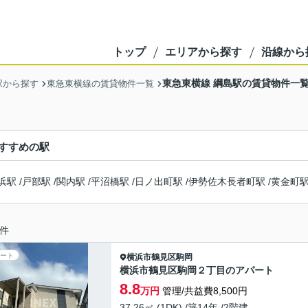
トップ
エリアから探す
沿線から
東急東横線 綱島駅の賃貸物件一
駅から探す
東急東横線の賃貸物件一覧
すすめの駅
浜駅
/
戸部駅
/
関内駅
/
平沼橋駅
/
日ノ出町駅
/
伊勢佐木長者町駅
/
黄金町
件
ート
横浜市鶴見区
駒岡
横浜市鶴見区駒岡２丁目のアパート
8.8
万円
管理/共益費8,500円
37.26㎡ (1DK) /築14年 /2階建