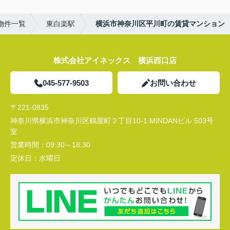
物件一覧
東白楽駅
横浜市神奈川区平川町の賃貸マンション
株式会社アイネックス 横浜西口店
045-577-9503
お問い合わせ
〒221-0835
神奈川県横浜市神奈川区鶴屋町２丁目10-1 MINDANビル 503号
室
営業時間：
09:30～18:30
定休日：
水曜日