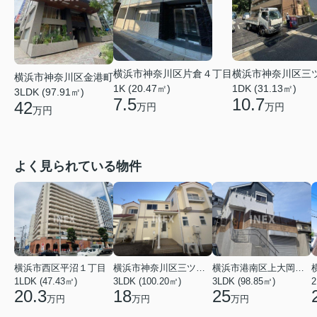
横浜市神奈川区片倉４丁目
横浜市神奈川区三
横浜市神奈川区金港町
1K (20.47㎡)
1DK (31.13㎡)
3LDK (97.91㎡)
7.5
10.7
42
万円
万円
万円
よく見られている物件
横浜市西区平沼１丁目
横浜市神奈川区三ツ沢上町
横浜市港南区上大岡東２丁目
1LDK (47.43㎡)
3LDK (100.20㎡)
3LDK (98.85㎡)
20.3
18
25
万円
万円
万円