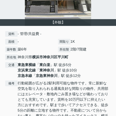
【外観】
- 管理/共益費 -
賃料
-
1K
面積
間取り
築6年
2階/7階建
築年数
所在階
神奈川県
横浜市神奈川区
平川町
所在地
東急東横線
「
東白楽
」駅 徒歩5分
交通
京浜東北線
「
東神奈川
」駅 徒歩10分
京急本線
「
京急東神奈川
」駅 徒歩12分
行動範囲が広がる2駅利用可能な物件です。常に新鮮な
備考
空気を取り入れられる通風良好な間取りの物件。共用部
にはエレベータ・敷地内ごみ置き場などが備わっており
とても充実しています。賃料を10万円以下に抑えたい
方におすすめです。駅まで歩いてアクセスできる、徒歩
5分の距離に立地する物件です。不動産について分から
ない事も、豊富なノウハウを持ったアイネックス 横浜