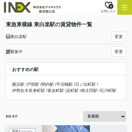
0
お気に入り
東急東横線 東白楽駅の賃貸物件一覧
東白楽駅
変更
募集中
変更
おすすめの駅
横浜駅
/
戸部駅
/
関内駅
/
平沼橋駅
/
日ノ出町駅
/
伊勢佐木長者町駅
/
黄金町駅
/
反町駅
/
南太田駅
/
石川町駅
6
棟
6
件
賃貸マンション