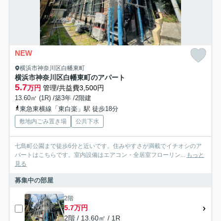
NEW
横浜市神奈川区白幡東町
横浜市神奈川区白幡東町のアパート
5.7
万円
管理/共益費3,500円
13.60㎡ (1R) /築3年 /2階建
東急東横線「東白楽」駅 徒歩18分
敷地内ごみ置き場
公共下水
七島町公園まで徒歩6分と近いです。住みやすさが満載でイチオシのア
パートはこちらです。室内設備はエアコン・全居室フローリン...
もっと
見る
募集中の部屋
2階
5.7万円
2階 / 13.60㎡ / 1R