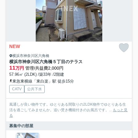
NEW
横浜市神奈川区六角橋
横浜市神奈川区六角橋５丁目のテラス
11
万円
管理/共益費2,000円
57.96㎡ (2LDK) /築33年 /2階建
東急東横線「東白楽」駅 徒歩15分
CATV
公共下水
風通しが良い物件です。ゆとりある間取りの2LDK物件でゆとりある生
活を過ごしてみませんか。追い焚き機能付きのお風呂です。...
もっと見
る
募集中の部屋