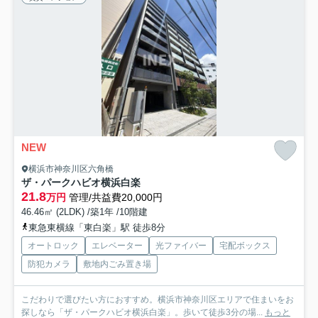
NEW
横浜市神奈川区六角橋
ザ・パークハビオ横浜白楽
21.8
万円
管理/共益費20,000円
46.46㎡ (2LDK) /築1年 /10階建
東急東横線「東白楽」駅 徒歩8分
オートロック
エレベーター
光ファイバー
宅配ボックス
防犯カメラ
敷地内ごみ置き場
こだわりで選びたい方におすすめ。横浜市神奈川区エリアで住まいをお
探しなら「ザ・パークハビオ横浜白楽」。歩いて徒歩3分の場...
もっと