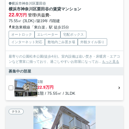
横浜市神奈川区栗田谷
横浜市神奈川区栗田谷の賃貸マンション
22.9
万円
管理/共益費-
75.55㎡ (3LDK) /築19年 /5階建
東急東横線「東白楽」駅 徒歩15分
オートロック
エレベーター
宅配ボックス
インターネット対応
敷地内ごみ置き場
外観タイル張り
最寄りの公園松本公園(徒歩4分)。室内設備は追い焚き・床暖房・エアコ
ンなど豊富に揃っており、過ごしやすいお部屋になってお...
もっと見る
募集中の部屋
1階
22.9万円
1階 / 75.55㎡ / 3LDK
テラス