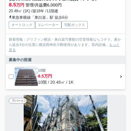
8.5
万円
管理/共益費6,000円
20.48㎡ (1K) /築18年 /11階建
東急東横線「東白楽」駅 徒歩6分
オートロック
エレベーター
宅配ボックス
新着情報：グリフィン横浜・東白楽弐番館の空室情報ならコチラ。家か
ら徒歩3分の位置に横浜西神奈川郵便局があります。室内設備...
もっと
見る
募集中の部屋
10階
8.5万円
10階 / 20.48㎡ / 1K
アパート