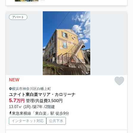
アパート
NEW
横浜市神奈川区白幡上町
ユナイト東白楽マリア・カロリーナ
5.7
万円
管理/共益費3,500円
13.07㎡ (1R) /築7年 /2階建
東急東横線「東白楽」駅 徒歩9分
インターネット対応
公共下水