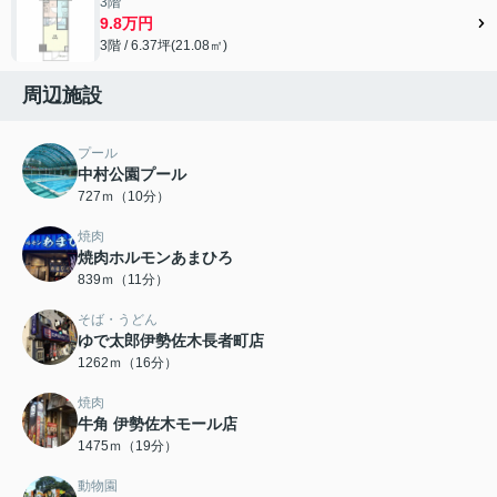
3階
9.8万円
3階 / 6.37坪(21.08㎡)
周辺施設
プール
中村公園プール
727ｍ（10分）
焼肉
焼肉ホルモンあまひろ
839ｍ（11分）
そば・うどん
ゆで太郎伊勢佐木長者町店
1262ｍ（16分）
焼肉
牛角 伊勢佐木モール店
1475ｍ（19分）
動物園