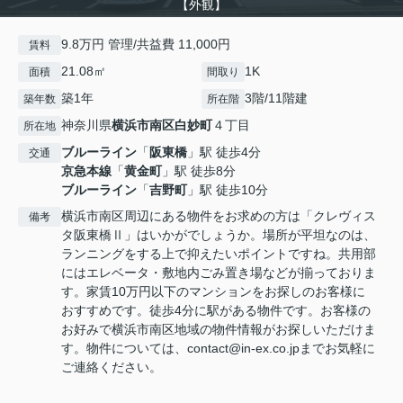
【外観】
9.8万円 管理/共益費 11,000円
賃料
21.08㎡
1K
面積
間取り
築1年
3階/11階建
築年数
所在階
神奈川県
横浜市南区
白妙町
４丁目
所在地
ブルーライン
「
阪東橋
」駅 徒歩4分
交通
京急本線
「
黄金町
」駅 徒歩8分
ブルーライン
「
吉野町
」駅 徒歩10分
横浜市南区周辺にある物件をお求めの方は「クレヴィス
備考
タ阪東橋Ⅱ」はいかがでしょうか。場所が平坦なのは、
ランニングをする上で抑えたいポイントですね。共用部
にはエレベータ・敷地内ごみ置き場などが揃っておりま
す。家賃10万円以下のマンションをお探しのお客様に
おすすめです。徒歩4分に駅がある物件です。お客様の
お好みで横浜市南区地域の物件情報がお探しいただけま
す。物件については、contact@in-ex.co.jpまでお気軽に
ご連絡ください。