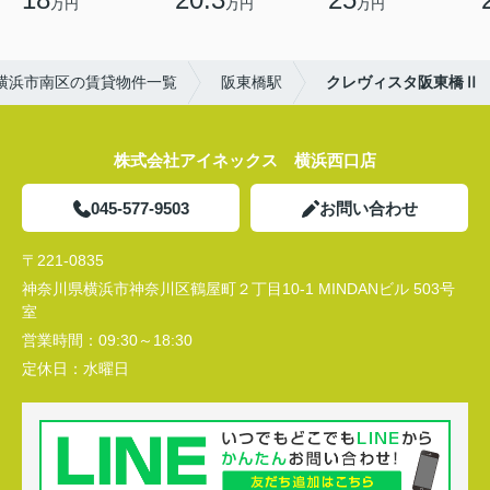
万円
万円
万円
横浜市南区の賃貸物件一覧
阪東橋駅
クレヴィスタ阪東橋Ⅱ
株式会社アイネックス 横浜西口店
045-577-9503
お問い合わせ
〒221-0835
神奈川県横浜市神奈川区鶴屋町２丁目10-1 MINDANビル 503号
室
営業時間：
09:30～18:30
定休日：
水曜日