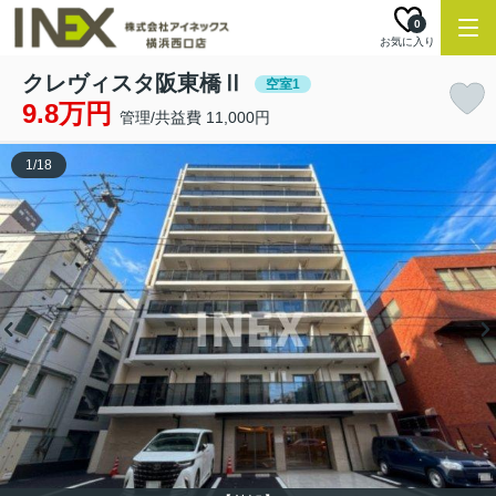
0
お気に入り
クレヴィスタ阪東橋Ⅱ
空室1
9.8万円
管理/共益費 11,000円
1
/
18