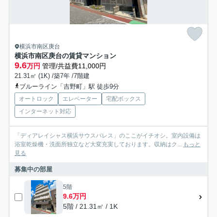
横浜市南区庚台
横浜市南区庚台の賃貸マンション
9.6
万円
管理/共益費11,000円
21.31㎡ (1K) /築7年 /7階建
ブルーライン「吉野町」駅 徒歩9分
オートロック
エレベーター
宅配ボックス
インターネット対応
「ディアレイシャス横浜サウスパレス」のここがイチオシ。室内設備は
浴室乾燥機・洗面所独立など大変充実しております。収納はク...
もっと
見る
募集中の部屋
5階
9.6万円
5階 / 21.31㎡ / 1K