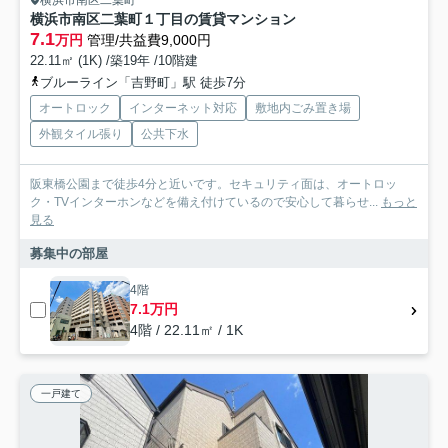
横浜市南区二葉町１丁目の賃貸マンション
7.1
万円
管理/共益費9,000円
22.11㎡ (1K) /築19年 /10階建
ブルーライン「吉野町」駅 徒歩7分
オートロック
インターネット対応
敷地内ごみ置き場
外観タイル張り
公共下水
阪東橋公園まで徒歩4分と近いです。セキュリティ面は、オートロッ
ク・TVインターホンなどを備え付けているので安心して暮らせ...
もっと
見る
募集中の部屋
4階
7.1万円
4階 / 22.11㎡ / 1K
一戸建て