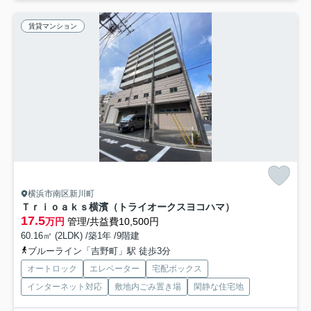
賃貸マンション
横浜市南区新川町
Ｔｒｉｏａｋｓ横濱（トライオークスヨコハマ）
17.5
万円
管理/共益費10,500円
60.16㎡ (2LDK) /築1年 /9階建
ブルーライン「吉野町」駅 徒歩3分
オートロック
エレベーター
宅配ボックス
インターネット対応
敷地内ごみ置き場
閑静な住宅地