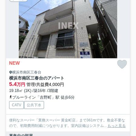
NEW
横浜市南区三春台
横浜市南区三春台のアパート
5.4
万円
管理/共益費4,000円
19.18㎡ (1K) /築16年 /3階建
ブルーライン「吉野町」駅 徒歩6分
CATV
公共下水
便利なスーパー「業務スーパー 黄金町店」まで361mです。敷金不要な
ので、初期費用削減につながります。室内設備はシステム...
もっと見る
募集中の部屋