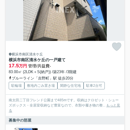
横浜市南区清水ケ丘
横浜市南区清水ケ丘の一戸建て
17.5
万円
管理/共益費-
83.00㎡ (2LDK＋S(納戸)) /築23年 /3階建
ブルーライン「吉野町」駅 徒歩20分
駐輪場
敷地内ごみ置き場
閑静な住宅地
駐車2台可
南太田二丁目フレンド公園まで485mです。収納はクロゼット・シュー
ズボックス・全居室収納など豊富なので、衣類や履き物の整...
もっと見
る
募集中の部屋