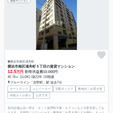
賃貸マンション
横浜市南区浦舟町
横浜市南区浦舟町５丁目の賃貸マンション
12.5
万円
管理/共益費10,000円
40.76㎡ (1LDK) /築22年 /10階建
ブルーライン「吉野町」駅 徒歩7分
オートロック
エレベーター
宅配ボックス
敷地内ごみ置き場
外観タイル張り
公共下水
室内設備は追い焚き・ネット使用料不要・エアコンなど大変充実してお
ります。共用部にはエレベータ・敷地内ごみ置き場などが備わ...
もっと