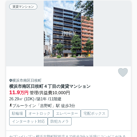
賃貸マンション
横浜市南区日枝町
横浜市南区日枝町４丁目の賃貸マンション
11.9
万円
管理/共益費10,000円
26.29㎡ (1DK) /築1年 /11階建
ブルーライン「吉野町」駅 徒歩3分
駐輪場
オートロック
エレベーター
宅配ボックス
インターネット対応
防犯カメラ
セブンイレブン 横浜吉野町駅前店まで徒歩3分と近場にコンビニがある