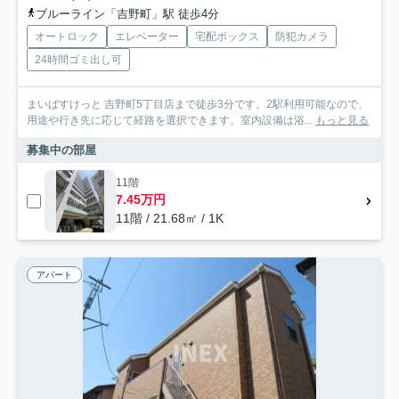
ブルーライン「吉野町」駅 徒歩4分
オートロック
エレベーター
宅配ボックス
防犯カメラ
24時間ゴミ出し可
まいばすけっと 吉野町5丁目店まで徒歩3分です。2駅利用可能なので、
用途や行き先に応じて経路を選択できます。室内設備は浴...
もっと見る
募集中の部屋
11階
7.45万円
11階 / 21.68㎡ / 1K
アパート