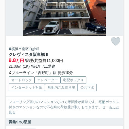
横浜市南区白妙町
クレヴィスタ阪東橋Ⅱ
9.8
万円
管理/共益費11,000円
21.08㎡ (1K) /築1年 /11階建
ブルーライン「吉野町」駅 徒歩10分
オートロック
エレベーター
宅配ボックス
インターネット対応
敷地内ごみ置き場
公共下水
フローリング張りのマンションなので床掃除が簡単です。宅配ボックス
付きのマンションなので不在時の荷物受け取りもできます。セ...
もっと
見る
募集中の部屋