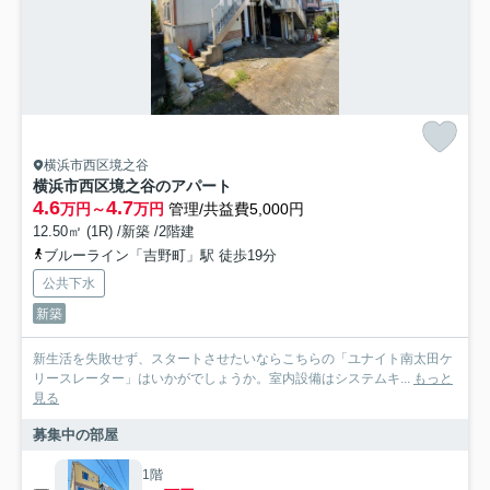
横浜市西区境之谷
横浜市西区境之谷のアパート
4.6
4.7
万円～
万円
管理/共益費5,000円
12.50㎡ (1R) /新築 /2階建
ブルーライン「吉野町」駅 徒歩19分
公共下水
新築
新生活を失敗せず、スタートさせたいならこちらの「ユナイト南太田ケ
リースレーター」はいかがでしょうか。室内設備はシステムキ...
もっと
見る
募集中の部屋
1階