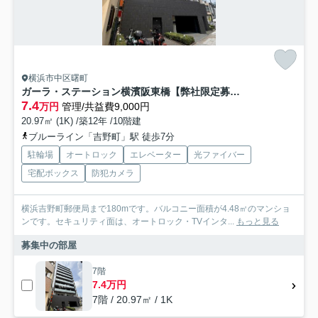
横浜市中区曙町
ガーラ・ステーション横濱阪東橋【弊社限定募集物件】
7.4
万円
管理/共益費9,000円
20.97㎡ (1K) /築12年 /10階建
ブルーライン「吉野町」駅 徒歩7分
駐輪場
オートロック
エレベーター
光ファイバー
宅配ボックス
防犯カメラ
横浜吉野町郵便局まで180mです。バルコニー面積が4.48㎡のマンショ
ンです。セキュリティ面は、オートロック・TVインタ...
もっと見る
募集中の部屋
7階
7.4万円
7階 / 20.97㎡ / 1K