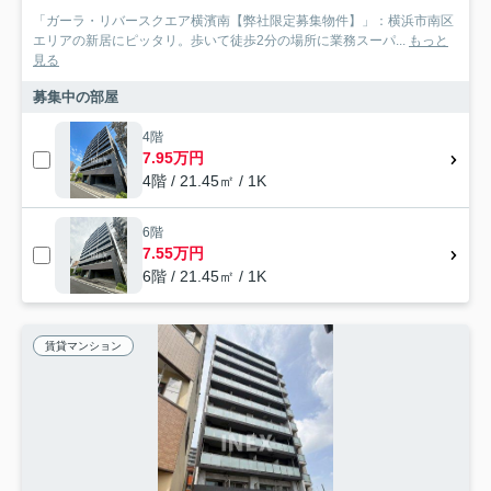
「ガーラ・リバースクエア横濱南【弊社限定募集物件】」：横浜市南区
エリアの新居にピッタリ。歩いて徒歩2分の場所に業務スーパ...
もっと
見る
募集中の部屋
4階
7.95万円
4階 / 21.45㎡ / 1K
6階
7.55万円
6階 / 21.45㎡ / 1K
賃貸マンション