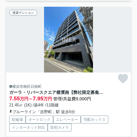
賃貸マンション
横浜市南区日枝町
ガーラ・リバースクエア横濱南【弊社限定募集物件】
7.55
7.95
万円～
万円
管理/共益費9,000円
21.45㎡ (1K) /築4年 /11階建
ブルーライン「吉野町」駅 徒歩5分
駐輪場
オートロック
エレベーター
宅配ボックス
インターネット対応
防犯カメラ