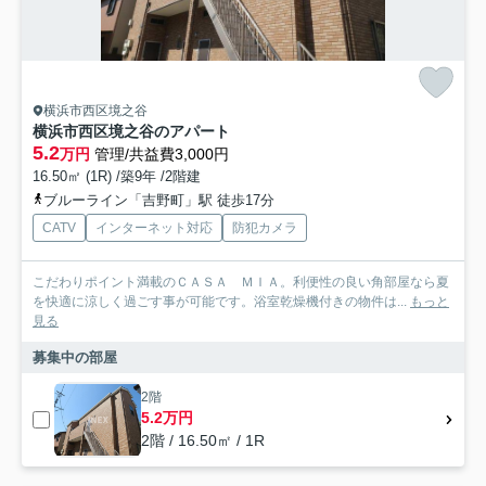
横浜市西区境之谷
横浜市西区境之谷のアパート
5.2
万円
管理/共益費3,000円
16.50㎡ (1R) /築9年 /2階建
ブルーライン「吉野町」駅 徒歩17分
CATV
インターネット対応
防犯カメラ
こだわりポイント満載のＣＡＳＡ ＭＩＡ。利便性の良い角部屋なら夏
を快適に涼しく過ごす事が可能です。浴室乾燥機付きの物件は...
もっと
見る
募集中の部屋
2階
5.2万円
2階 / 16.50㎡ / 1R