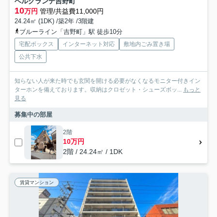
ベルグランデ吉野町
10
万円
管理/共益費11,000円
24.24㎡ (1DK) /築2年 /3階建
ブルーライン「吉野町」駅 徒歩10分
宅配ボックス
インターネット対応
敷地内ごみ置き場
公共下水
知らない人が来た時でも玄関を開ける必要がなくなるモニター付きイン
ターホンを備えております。収納はクロゼット・シューズボッ...
もっと
見る
募集中の部屋
2階
10万円
2階 / 24.24㎡ / 1DK
賃貸マンション