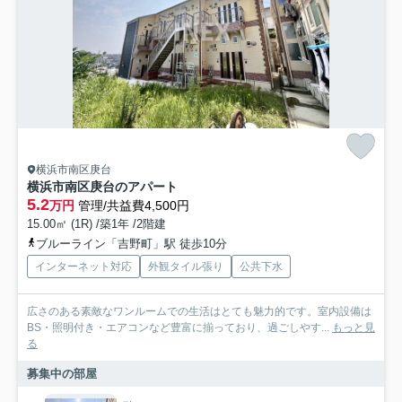
横浜市南区庚台
横浜市南区庚台のアパート
5.2
万円
管理/共益費4,500円
15.00㎡ (1R) /築1年 /2階建
ブルーライン「吉野町」駅 徒歩10分
インターネット対応
外観タイル張り
公共下水
広さのある素敵なワンルームでの生活はとても魅力的です。室内設備は
BS・照明付き・エアコンなど豊富に揃っており、過ごしやす...
もっと見
る
募集中の部屋