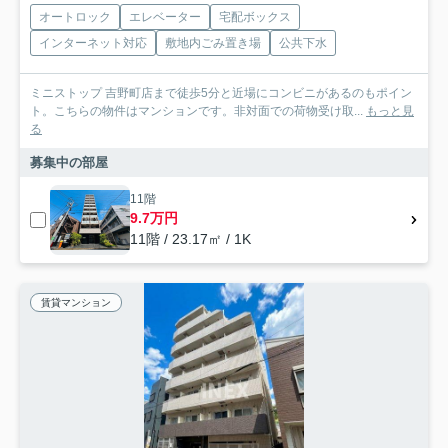
オートロック
エレベーター
宅配ボックス
インターネット対応
敷地内ごみ置き場
公共下水
ミニストップ 吉野町店まで徒歩5分と近場にコンビニがあるのもポイン
ト。こちらの物件はマンションです。非対面での荷物受け取...
もっと見
る
募集中の部屋
11階
9.7万円
11階 / 23.17㎡ / 1K
賃貸マンション