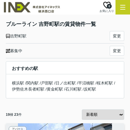
0
お気に入り
ブルーライン 吉野町駅の賃貸物件一覧
吉野町駅
変更
募集中
変更
おすすめの駅
横浜駅
/
関内駅
/
戸部駅
/
日ノ出町駅
/
平沼橋駅
/
桜木町駅
/
伊勢佐木長者町駅
/
黄金町駅
/
石川町駅
/
反町駅
19
棟
23
件
アパート