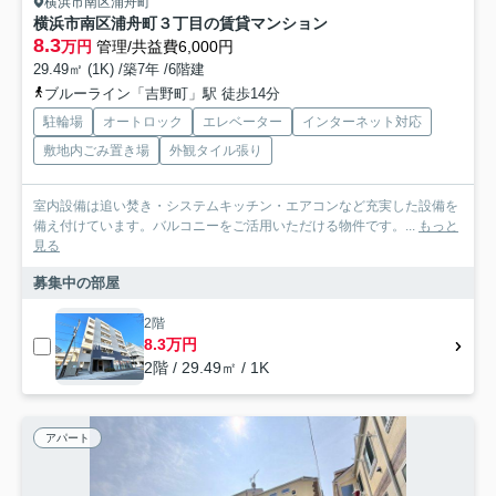
横浜市南区浦舟町
横浜市南区浦舟町３丁目の賃貸マンション
8.3
万円
管理/共益費6,000円
29.49㎡ (1K) /築7年 /6階建
ブルーライン「吉野町」駅 徒歩14分
駐輪場
オートロック
エレベーター
インターネット対応
敷地内ごみ置き場
外観タイル張り
室内設備は追い焚き・システムキッチン・エアコンなど充実した設備を
備え付けています。バルコニーをご活用いただける物件です。...
もっと
見る
募集中の部屋
2階
8.3万円
2階 / 29.49㎡ / 1K
アパート