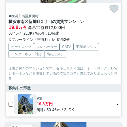
横浜市南区新川町
横浜市南区新川町２丁目の賃貸マンション
19.8
万円
管理/共益費12,000円
50.46㎡ (2LDK) /築6年 /10階建
ブルーライン「吉野町」駅 徒歩2分
オートロック
エレベーター
CATV
宅配ボックス
インターネット対応
防犯カメラ
床暖房付きのマンションです。セキュリティ面は、オートロック・TVイ
ンターホンなどを設置しているので安全面でも優れておりま...
もっと見
る
募集中の部屋
9階
19.8万円
9階 / 50.46㎡ / 2LDK