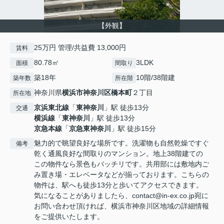
【外観】
25万円 管理/共益費 13,000円
賃料
80.78㎡
3LDK
面積
間取り
築18年
10階/38階建
築年数
所在階
神奈川県
横浜市神奈川区
橋本町
２丁目
所在地
京浜東北線
「
東神奈川
」駅 徒歩13分
交通
横浜線
「
東神奈川
」駅 徒歩13分
京急本線
「
京急東神奈川
」駅 徒歩15分
魅力的で眺望良好な場所です。洗濯物も自然乾燥ですぐ
備考
乾く通風良好な間取りのマンション。地上38階建ての
この物件なら景色もバッチリです。共用部には敷地内ご
み置き場・エレベータなどが揃っております。こちらの
物件は、駅へも徒歩13分と歩いてアクセスできます。
気になることがありましたら、contact@in-ex.co.jp宛に
お問い合わせ頂ければ、横浜市神奈川区地域の詳細情報
をご提供いたします。