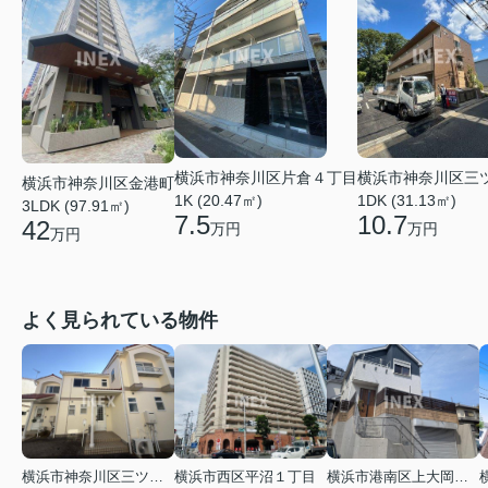
横浜市神奈川区片倉４丁目
横浜市神奈川区三
横浜市神奈川区金港町
1K (20.47㎡)
1DK (31.13㎡)
3LDK (97.91㎡)
7.5
10.7
42
万円
万円
万円
よく見られている物件
横浜市神奈川区三ツ沢上町
横浜市西区平沼１丁目
横浜市港南区上大岡東２丁目