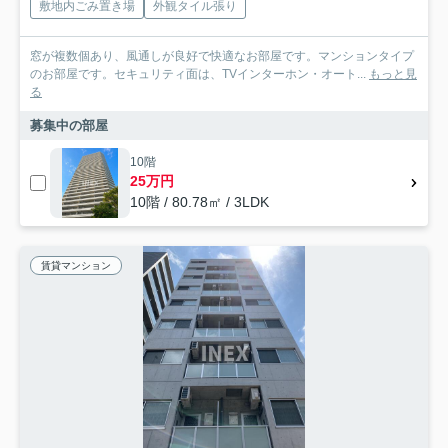
敷地内ごみ置き場
外観タイル張り
窓が複数個あり、風通しが良好で快適なお部屋です。マンションタイプ
のお部屋です。セキュリティ面は、TVインターホン・オート...
もっと見
る
募集中の部屋
10階
25万円
10階 / 80.78㎡ / 3LDK
賃貸マンション