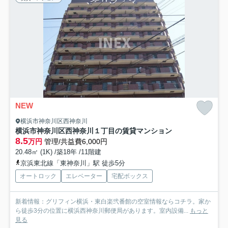
NEW
横浜市神奈川区西神奈川
横浜市神奈川区西神奈川１丁目の賃貸マンション
8.5
万円
管理/共益費6,000円
20.48㎡ (1K) /築18年 /11階建
京浜東北線「東神奈川」駅 徒歩5分
オートロック
エレベーター
宅配ボックス
新着情報：グリフィン横浜・東白楽弐番館の空室情報ならコチラ。家か
ら徒歩3分の位置に横浜西神奈川郵便局があります。室内設備...
もっと
見る