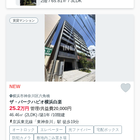
2階 / 65.81㎡ / 3LDK
賃貸マンション
NEW
横浜市神奈川区六角橋
ザ・パークハビオ横浜白楽
25.2
万円
管理/共益費20,000円
46.46㎡ (2LDK) /築1年 /10階建
京浜東北線「東神奈川」駅 徒歩19分
オートロック
エレベーター
光ファイバー
宅配ボックス
防犯カメラ
敷地内ごみ置き場