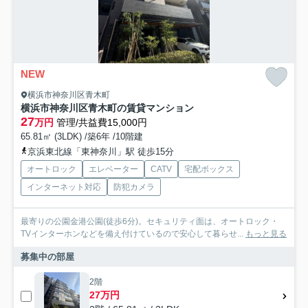
NEW
横浜市神奈川区青木町
横浜市神奈川区青木町の賃貸マンション
27
万円
管理/共益費15,000円
65.81㎡ (3LDK) /築6年 /10階建
京浜東北線「東神奈川」駅 徒歩15分
オートロック
エレベーター
CATV
宅配ボックス
インターネット対応
防犯カメラ
最寄りの公園金港公園(徒歩6分)。セキュリティ面は、オートロック・
TVインターホンなどを備え付けているので安心して暮らせ...
もっと見る
募集中の部屋
2階
27万円