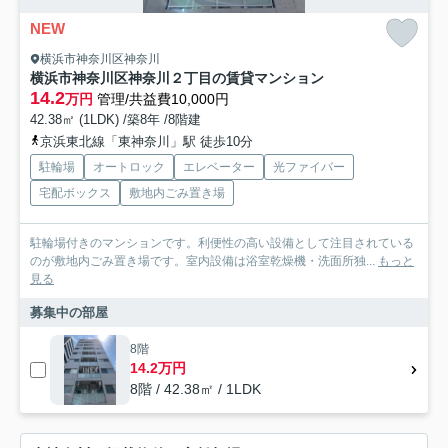
NEW
横浜市神奈川区神奈川
横浜市神奈川区神奈川２丁目の賃貸マンション
14.2
万円
管理/共益費10,000円
42.38㎡ (1LDK) /築8年 /8階建
京浜東北線「東神奈川」駅 徒歩10分
駐輪場
オートロック
エレベーター
光ファイバー
宅配ボックス
敷地内ごみ置き場
駐輪場付きのマンションです。利便性の高い設備として注目されている
のが敷地内ごみ置き場です。室内設備は浴室乾燥機・洗面所独...
もっと
見る
募集中の部屋
8階
14.2万円
8階 / 42.38㎡ / 1LDK