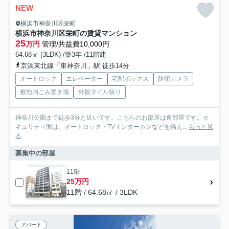
NEW
横浜市神奈川区栄町
横浜市神奈川区栄町の賃貸マンション
25
万円
管理/共益費10,000円
64.68㎡ (3LDK) /築3年 /11階建
京浜東北線「東神奈川」駅 徒歩14分
オートロック
エレベーター
宅配ボックス
防犯カメラ
敷地内ごみ置き場
外観タイル張り
神奈川公園まで徒歩3分と近いです。こちらのお部屋は角部屋です。セ
キュリティ面は、オートロック・TVインターホンなどを備え...
もっと見
る
募集中の部屋
11階
25万円
11階 / 64.68㎡ / 3LDK
アパート