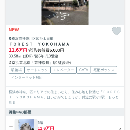
NEW
横浜市神奈川区広台太田町
ＦＯＲＥＳＴ ＹＯＫＯＨＡＭＡ
11.6
万円
管理/共益費6,000円
30.58㎡ (1DK) /築5年 /10階建
京浜東北線「東神奈川」駅 徒歩8分
駐輪場
オートロック
エレベーター
CATV
宅配ボックス
インターネット対応
横浜市神奈川区エリアでの住まいなら、住み心地も快適な「ＦＯＲＥＳ
Ｔ ＹＯＫＯＨＡＭＡ」はいかがでしょうか。付近に駅が2駅...
もっと
見る
募集中の部屋
6階
11.6万円