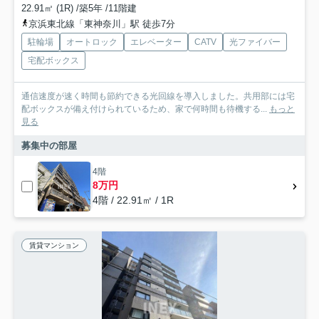
22.91㎡ (1R) /築5年 /11階建
京浜東北線「東神奈川」駅 徒歩7分
駐輪場
オートロック
エレベーター
CATV
光ファイバー
宅配ボックス
通信速度が速く時間も節約できる光回線を導入しました。共用部には宅
配ボックスが備え付けられているため、家で何時間も待機する...
もっと
見る
募集中の部屋
4階
8万円
4階 / 22.91㎡ / 1R
賃貸マンション