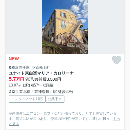
NEW
横浜市神奈川区白幡上町
ユナイト東白楽マリア・カロリーナ
5.7
万円
管理/共益費3,500円
13.07㎡ (1R) /築7年 /2階建
京浜東北線「東神奈川」駅 徒歩20分
インターネット対応
公共下水
室内設備はエアコン・ロフトなどが揃っており、とても充実していま
す。周辺に駅が二つあり、交通の利便性が高いです。新しい日々...
もっ
と見る