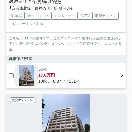
45.87㎡ (1LDK) /築5年 /10階建
京浜東北線「東神奈川」駅 徒歩8分
駐輪場
オートロック
エレベーター
CATV
宅配ボックス
インターネット対応
こちらは1LDKの物件です。このエアコン付き物件なら空調管理は安心
です。防犯対策もバッチリなマンションタイプの物件です。...
もっと見
る
募集中の部屋
10階
17.6万円
10階 / 45.87㎡ / 1LDK
賃貸マンション