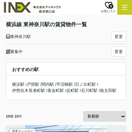
0
お気に入り
横浜線 東神奈川駅の賃貸物件一覧
東神奈川駅
変更
募集中
変更
おすすめの駅
横浜駅
/
戸部駅
/
関内駅
/
平沼橋駅
/
日ノ出町駅
/
伊勢佐木長者町駅
/
黄金町駅
/
反町駅
/
石川町駅
/
南太田駅
10
棟
10
件
賃貸マンション