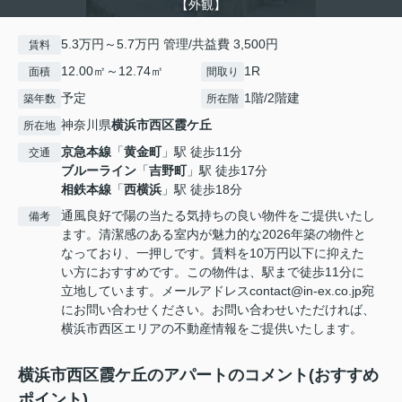
【外観】
5.3万円～5.7万円 管理/共益費 3,500円
賃料
12.00㎡～12.74㎡
1R
面積
間取り
予定
1階/2階建
築年数
所在階
神奈川県
横浜市西区
霞ケ丘
所在地
京急本線
「
黄金町
」駅 徒歩11分
交通
ブルーライン
「
吉野町
」駅 徒歩17分
相鉄本線
「
西横浜
」駅 徒歩18分
通風良好で陽の当たる気持ちの良い物件をご提供いたし
備考
ます。清潔感のある室内が魅力的な2026年築の物件と
なっており、一押しです。賃料を10万円以下に抑えた
い方におすすめです。この物件は、駅まで徒歩11分に
立地しています。メールアドレスcontact@in-ex.co.jp宛
にお問い合わせください。お問い合わせいただければ、
横浜市西区エリアの不動産情報をご提供いたします。
横浜市西区霞ケ丘のアパートのコメント(おすすめ
ポイント)