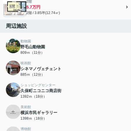
2階
5.7万円
2階 / 3.85坪(12.74㎡)
周辺施設
動物園
野毛山動物園
809ｍ（11分）
映画館
シネマノヴェチェント
885ｍ（12分）
ショッピングセンター
久保町ニコニコ商店街
1392ｍ（18分）
美術館
横浜市民ギャラリー
1398ｍ（18分）
博物館