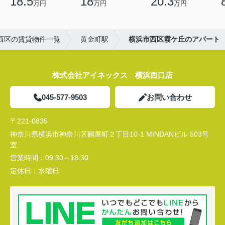
18.5
18
20.3
万円
万円
万円
西区の賃貸物件一覧
黄金町駅
横浜市西区霞ケ丘のアパート
株式会社アイネックス 横浜西口店
045-577-9503
お問い合わせ
〒221-0835
神奈川県横浜市神奈川区鶴屋町２丁目10-1 MINDANビル 503号
室
営業時間：
09:30～18:30
定休日：
水曜日