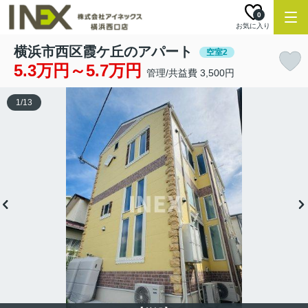
0
お気に入り
横浜市西区霞ケ丘のアパート
空室2
5.3万円～5.7万円
管理/共益費 3,500円
1
/
13