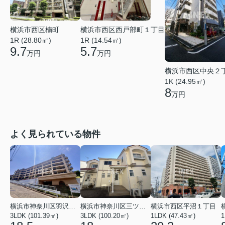
横浜市西区楠町
横浜市西区西戸部町１丁目
1R (28.80㎡)
1R (14.54㎡)
9.7
5.7
万円
万円
横浜市西区中央２
1K (24.95㎡)
8
万円
よく見られている物件
横浜市神奈川区羽沢南１丁目
横浜市神奈川区三ツ沢上町
横浜市西区平沼１丁目
3LDK (101.39㎡)
3LDK (100.20㎡)
1LDK (47.43㎡)
1