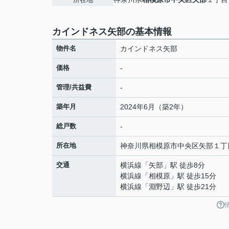
カインドネス矢部の基本情報
物件名
カインドネス矢部
価格
-
管理/共益費
-
築年月
2024年6月（築2年）
総戸数
-
所在地
神奈川県
相模原市中央区
矢部
１丁
交通
横浜線
「
矢部
」駅 徒歩8分
横浜線
「
相模原
」駅 徒歩15分
横浜線
「
淵野辺
」駅 徒歩21分