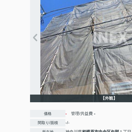
【外観】
-
管理/共益費
-
価格
-/-
間取り/面積
神奈川県
相模原市中央区
矢部
１丁目
所在地