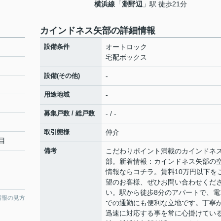
横浜線
「
淵野辺
」駅 徒歩21分
カインドネス矢部の詳細情報
設備条件
オートロック
宅配ボックス
設備(その他)
-
用途地域
-
募集戸数 / 総戸数
- / -
取引態様
仲介
目
備考
こだわりポイント満載のカインドネ
部。新着情報：カインドネス矢部の
情報ならコチラ。賃料10万円以下を
望のお客様、ぜひお問い合わせくだ
い。駅から徒歩8分のアパートで、電
情報の見方
での通勤にも便利な立地です。丁寧
迅速に対応する事を常に心掛けてい