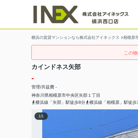
横浜の賃貸マンションなら株式会社アイネックス
相模原
この物
カインドネス矢部
-
管理/共益費 -
神奈川県
相模原市中央区
矢部
１丁目
横浜線「矢部」駅徒歩8分
横浜線「相模原」駅徒歩1
1
/
1