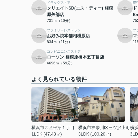
ドラッグストア
喫
クリエイトSD(エス・ディー) 相模
ド
原矢部店
E
731ｍ（10分）
7
ファミリーレストラン
フ
お好み焼本舗相模原店
マ
834ｍ（11分）
1
コンビニエンスストア
ローソン 相模原橋本五丁目店
4696ｍ（59分）
よく見られている物件
横浜市西区平沼１丁目
横浜市神奈川区三ツ沢上町
横
1LDK (47.43㎡)
3LDK (100.20㎡)
3LD