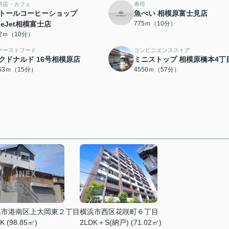
茶店・カフェ
寿司
トールコーヒーショップ
魚べい 相模原富士見店
neJet相模富士店
775ｍ（10分）
52ｍ（10分）
ァーストフード
コンビニエンスストア
クドナルド 16号相模原店
ミニストップ 相模原橋本4丁
163ｍ（15分）
4550ｍ（57分）
浜市港南区上大岡東２丁目
横浜市西区花咲町６丁目
K (98.85㎡)
2LDK＋S(納戸) (71.02㎡)