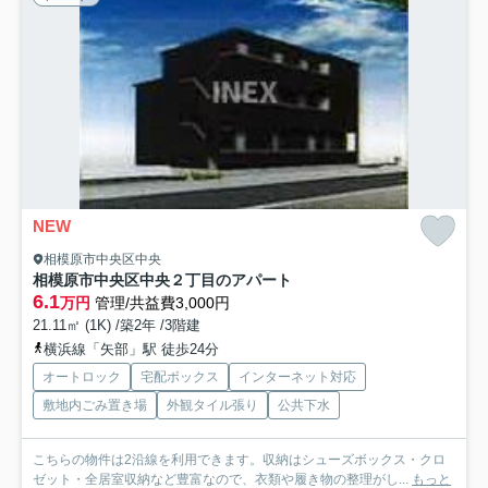
NEW
相模原市中央区中央
相模原市中央区中央２丁目のアパート
6.1
万円
管理/共益費3,000円
21.11㎡ (1K) /築2年 /3階建
横浜線「矢部」駅 徒歩24分
オートロック
宅配ボックス
インターネット対応
敷地内ごみ置き場
外観タイル張り
公共下水
こちらの物件は2沿線を利用できます。収納はシューズボックス・クロ
ゼット・全居室収納など豊富なので、衣類や履き物の整理がし...
もっと