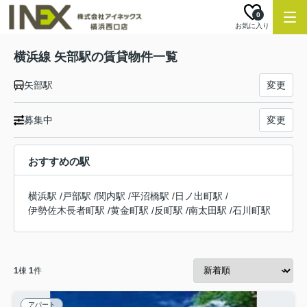
0
お気に入り
横浜線 矢部駅の賃貸物件一覧
矢部駅
変更
募集中
変更
おすすめの駅
横浜駅
/
戸部駅
/
関内駅
/
平沼橋駅
/
日ノ出町駅
/
伊勢佐木長者町駅
/
黄金町駅
/
反町駅
/
南太田駅
/
石川町駅
1
棟
1
件
アパート