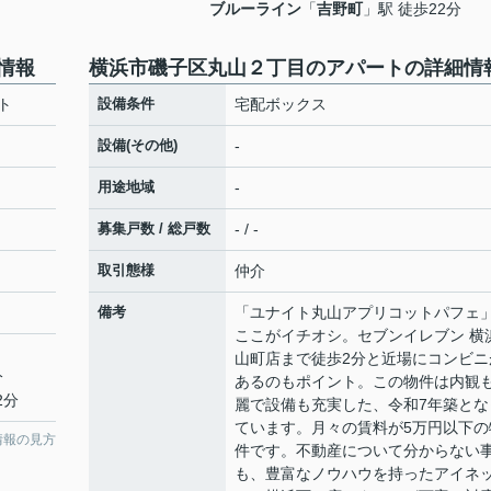
ブルーライン
「
吉野町
」駅 徒歩22分
情報
横浜市磯子区丸山２丁目のアパートの詳細情
ト
設備条件
宅配ボックス
設備(その他)
-
用途地域
-
募集戸数 / 総戸数
- / -
取引態様
仲介
備考
「ユナイト丸山アプリコットパフェ
ここがイチオシ。セブンイレブン 横
山町店まで徒歩2分と近場にコンビニ
分
あるのもポイント。この物件は内観
2分
麗で設備も充実した、令和7年築とな
ています。月々の賃料が5万円以下の
情報の見方
件です。不動産について分からない
も、豊富なノウハウを持ったアイネ