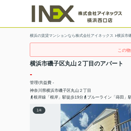
横浜の賃貸マンションなら株式会社アイネックス
横浜市
この物
横浜市磯子区丸山２丁目のアパート
-
管理/共益費 -
神奈川県
横浜市磯子区
丸山
２丁目
根岸線「根岸」駅徒歩19分
ブルーライン「蒔田」駅
1
/
4