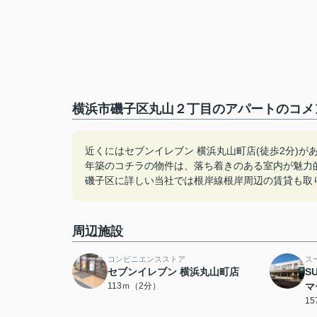
横浜市磯子区丸山２丁目のアパートのコメン
近くにはセブンイレブン 横浜丸山町店(徒歩2分)
年築のコチラの物件は、落ち着きのある室内が魅力
磯子区に詳しい当社では根岸線根岸周辺の賃貸も取り扱
周辺施設
コンビニエンスストア
ス
セブンイレブン 横浜丸山町店
S
113ｍ（2分）
マ
1