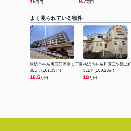
15
9.7
万円
万円
よく見られている物件
横浜市神奈川区羽沢南１丁目
横浜市神奈川区三ツ沢上
3LDK (101.39㎡)
3LDK (100.20㎡)
18.5
18
万円
万円