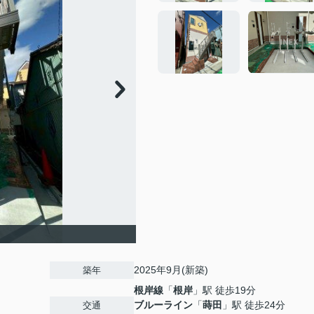
2025年9月(新築)
築年
根岸線
「
根岸
」駅 徒歩19分
ブルーライン
「
蒔田
」駅 徒歩24分
交通