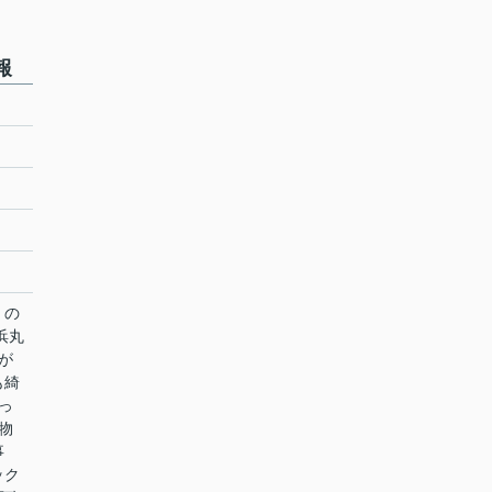
報
」の
浜丸
が
も綺
っ
物
事
ック