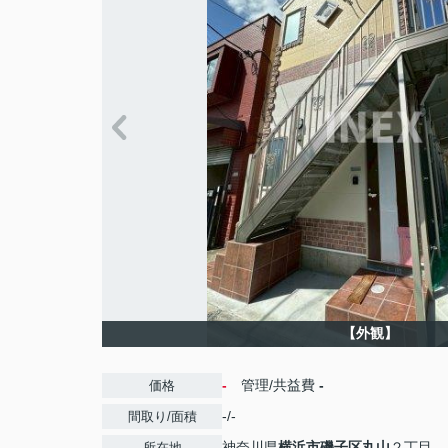
【外観】
-
管理/共益費
-
価格
-/-
間取り/面積
神奈川県
横浜市磯子区
丸山
２丁目
所在地