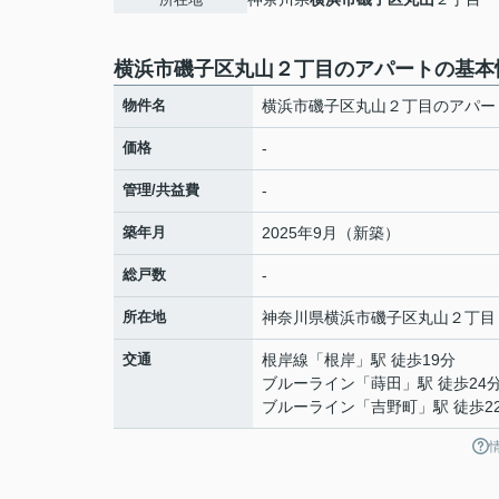
横浜市磯子区丸山２丁目のアパートの基本
物件名
横浜市磯子区丸山２丁目のアパー
価格
-
管理/共益費
-
築年月
2025年9月（新築）
総戸数
-
所在地
神奈川県
横浜市磯子区
丸山
２丁目
交通
根岸線
「
根岸
」駅 徒歩19分
ブルーライン
「
蒔田
」駅 徒歩24
ブルーライン
「
吉野町
」駅 徒歩2