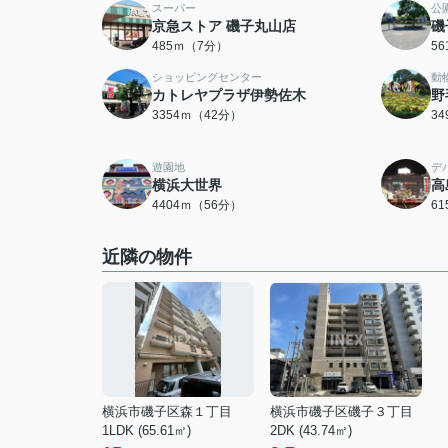
スーパー
公
京急ストア 磯子丸山店
磯
485ｍ（7分）
5
ショッピングセンター
動
カトレヤプラザ伊勢佐木
野
3354ｍ（42分）
3
遊園地
デ
横浜大世界
高
4404ｍ（56分）
6
近隣の物件
横浜市磯子区森１丁目
横浜市磯子区磯子３丁目
1LDK (65.61㎡)
2DK (43.74㎡)