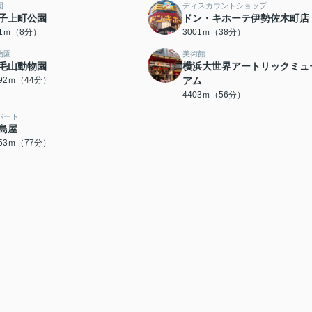
園
ディスカウントショップ
子上町公園
ドン・キホーテ伊勢佐木町店
61ｍ（8分）
3001ｍ（38分）
物園
美術館
毛山動物園
横浜大世界アートリックミュ
492ｍ（44分）
アム
4403ｍ（56分）
パート
島屋
153ｍ（77分）