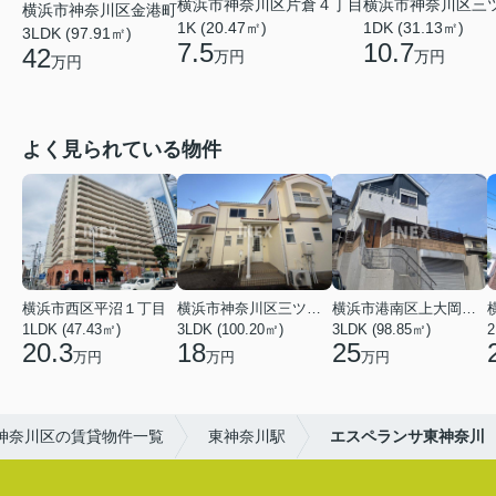
横浜市神奈川区片倉４丁目
横浜市神奈川区三
横浜市神奈川区金港町
1K (20.47㎡)
1DK (31.13㎡)
3LDK (97.91㎡)
7.5
10.7
42
万円
万円
万円
よく見られている物件
横浜市西区平沼１丁目
横浜市神奈川区三ツ沢上町
横浜市港南区上大岡東２丁目
1LDK (47.43㎡)
3LDK (100.20㎡)
3LDK (98.85㎡)
20.3
18
25
万円
万円
万円
神奈川区の賃貸物件一覧
東神奈川駅
エスペランサ東神奈川