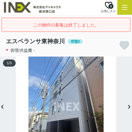
0
お気に入り
この物件の募集は終了しました。
エスペランサ東神奈川
空室0
-
管理/共益費 -
1
/
3