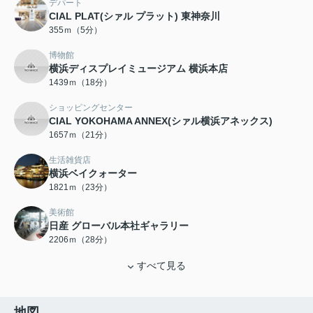
デパート
CIAL PLAT(シァル プラット) 東神奈川
355ｍ（5分）
博物館
横浜ディスプレイミュージアム 横浜本店
1439ｍ（18分）
ショッピングセンター
CIAL YOKOHAMA ANNEX(シァル横浜アネックス)
1657ｍ（21分）
生活雑貨店
横浜ベイクォーター
1821ｍ（23分）
美術館
日産 グローバル本社ギャラリー
2206ｍ（28分）
すべて見る
地図