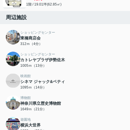
1階 / 19.01坪(62.85㎡)
周辺施設
ショッピングセンター
東橋商店会
312ｍ（4分）
ショッピングセンター
カトレヤプラザ伊勢佐木
1005ｍ（13分）
映画館
シネマ ジャック&ベティ
1095ｍ（14分）
博物館
神奈川県立歴史博物館
1649ｍ（21分）
遊園地
横浜大世界