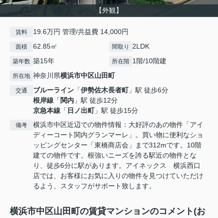
【外観】
19.6万円 管理/共益費 14,000円
賃料
62.85㎡
2LDK
面積
間取り
築15年
1階/10階建
築年数
所在階
神奈川県
横浜市中区
山田町
所在地
ブルーライン
「
伊勢佐木長者町
」駅 徒歩6分
交通
根岸線
「
関内
」駅 徒歩12分
京急本線
「
日ノ出町
」駅 徒歩15分
横浜市中区近辺での物件情報：大好評のあの物件「アイ
備考
ディーコート関内グランマーレ」。買い物に便利なショ
ッピングセンター「東橋商店会」まで312mです。10階
建ての物件です。根強いニーズを誇る駅近の物件とな
り、徒歩6分に駅があります。アイネックス 横浜西口
店では、お客様にお気に入りの物件を見つけていただけ
るよう、スタッフがサポート致します。
横浜市中区山田町の賃貸マンションのコメント(お