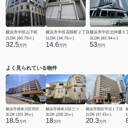
横浜市中区山下町
横浜市中区花咲町２丁目
横浜市中区北仲通５
2LDK (60.70㎡)
1LDK (34.76㎡)
3LDK (82.94㎡)
32.5
14.6
53
万円
万円
万円
よく見られている物件
横浜市神奈川区羽沢南１丁目
横浜市神奈川区三ツ沢上町
横浜市西区平沼１丁目
3LDK (101.39㎡)
3LDK (100.20㎡)
1LDK (47.43㎡)
1
18.5
18
20.3
万円
万円
万円