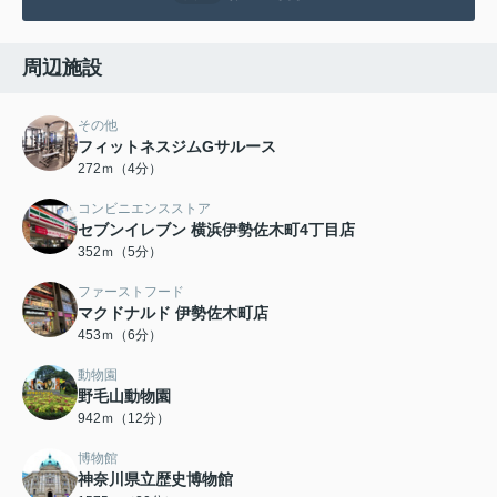
周辺施設
その他
フィットネスジムGサルース
272ｍ（4分）
コンビニエンスストア
セブンイレブン 横浜伊勢佐木町4丁目店
352ｍ（5分）
ファーストフード
マクドナルド 伊勢佐木町店
453ｍ（6分）
動物園
野毛山動物園
942ｍ（12分）
博物館
神奈川県立歴史博物館