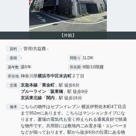
【外観】
- 管理/共益費 -
賃料
-
1LDK
面積
間取り
築5年
8階/10階建
築年数
所在階
神奈川県
横浜市中区
末吉町
２丁目
所在地
京急本線
「
黄金町
」駅 徒歩6分
交通
ブルーライン
「
阪東橋
」駅 徒歩9分
京浜東北線
「
関内
」駅 徒歩16分
こちらの物件はセブンイレブン 横浜伊勢佐木町4丁目店
備考
まで352mにあります。こちらはマンションタイプにな
ります。夏場の電気代も安く抑えられる通風良好で快適
な物件です。共用部には敷地内ごみ置き場・エレベータ
などが揃っております。駅から徒歩6分の位置にある物