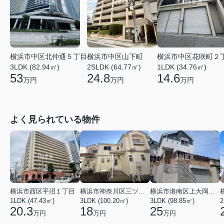
横浜市中区北仲通５丁目
横浜市中区花咲町２
横浜市中区山下町
3LDK (82.94㎡)
1LDK (34.76㎡)
2SLDK (64.77㎡)
53
14.6
24.8
万円
万円
万円
よく見られている物件
横浜市西区平沼１丁目
横浜市神奈川区三ツ沢上町
横浜市港南区上大岡東２丁目
1LDK (47.43㎡)
3LDK (100.20㎡)
3LDK (98.85㎡)
20.3
18
25
万円
万円
万円