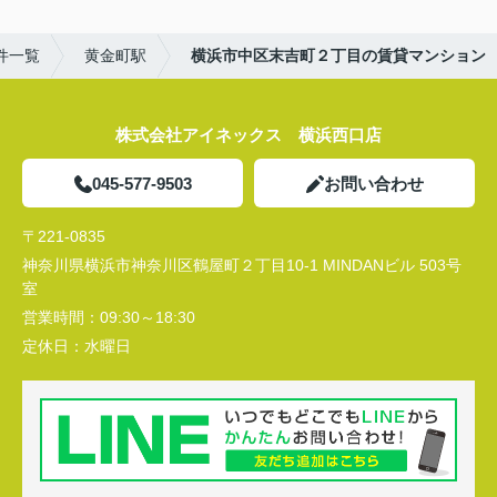
件一覧
黄金町駅
横浜市中区末吉町２丁目の賃貸マンション
株式会社アイネックス 横浜西口店
045-577-9503
お問い合わせ
〒221-0835
神奈川県横浜市神奈川区鶴屋町２丁目10-1 MINDANビル 503号
室
営業時間：
09:30～18:30
定休日：
水曜日