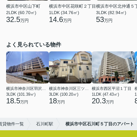
横浜市中区山下町
横浜市中区花咲町２丁目
横浜市中区北仲通５
2LDK (60.70㎡)
1LDK (34.76㎡)
3LDK (82.94㎡)
32.5
14.6
53
万円
万円
万円
よく見られている物件
横浜市神奈川区羽沢南１丁目
横浜市神奈川区三ツ沢上町
横浜市西区平沼１丁目
3LDK (101.39㎡)
3LDK (100.20㎡)
1LDK (47.43㎡)
1
18.5
18
20.3
万円
万円
万円
賃貸物件一覧
石川町駅
横浜市中区石川町５丁目のアパート