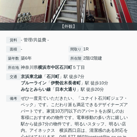
【外観】
- 管理/共益費 -
賃料
-
1R
面積
間取り
築6年
2階/2階建
築年数
所在階
神奈川県
横浜市中区
石川町
５丁目
所在地
京浜東北線
「
石川町
」駅 徒歩7分
交通
ブルーライン
「
伊勢佐木長者町
」駅 徒歩10分
みなとみらい線
「
日本大通り
」駅 徒歩20分
ぜひ一度見ていただきたい、「ユナイト石川町ジェフ・
備考
ベック」です。こだわり派も満足できるデザイナーズア
パートです。家賃10万円以下のアパートをお探しのお
客様におすすめの物件です。電車移動の多い方に嬉しい
駅から徒歩7分の物件です。明るいスタッフ、明るい店
内。アイネックス 横浜西口店は、清潔感のある対応を
心がけております。045-577-9503/contact@in-ex.co.jp